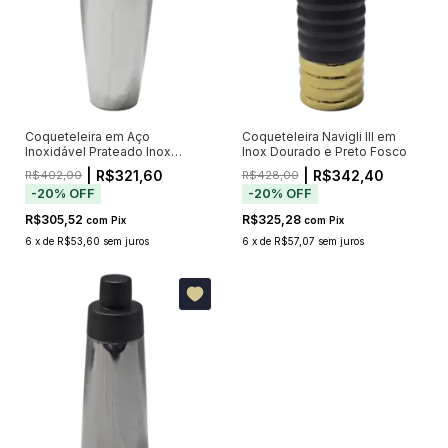
Coqueteleira em Aço
Coqueteleira Navigli III em
Inoxidável Prateado Inox
Inox Dourado e Preto Fosco
Navigli I
| R$321,60
| R$342,40
R$402,00
R$428,00
-
20
%
OFF
-
20
%
OFF
R$305,52
R$325,28
com
Pix
com
Pix
6
x
de
R$53,60
sem juros
6
x
de
R$57,07
sem juros