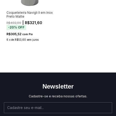
Coqueteleira Navigli II em Inox
Preto Matte
| R$321,60
R$402,00
-
20
%
OFF
R$305,52
com
Pix
6
x
de
R$53,60
sem juros
Newsletter
Cadastre-se e receba nossas ofertas.