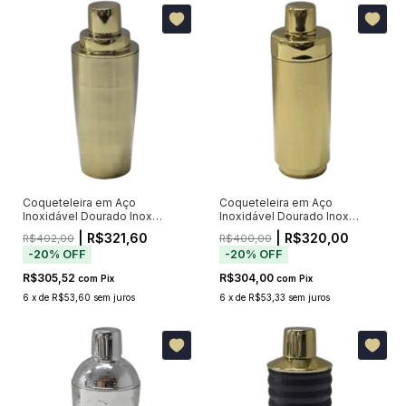
Coqueteleira em Aço
Coqueteleira em Aço
Inoxidável Dourado Inox
Inoxidável Dourado Inox
Navigli I
Navigli II
| R$321,60
| R$320,00
R$402,00
R$400,00
-
20
%
OFF
-
20
%
OFF
R$305,52
R$304,00
com
Pix
com
Pix
6
x
de
R$53,60
sem juros
6
x
de
R$53,33
sem juros