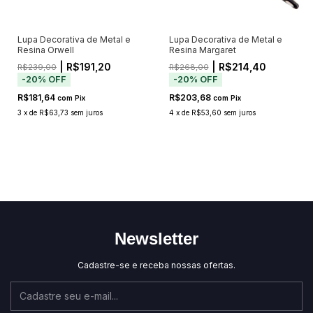
Lupa Decorativa de Metal e
Lupa Decorativa de Metal e
Resina Orwell
Resina Margaret
| R$191,20
| R$214,40
R$239,00
R$268,00
-
20
%
OFF
-
20
%
OFF
R$181,64
R$203,68
com
Pix
com
Pix
3
x
de
R$63,73
sem juros
4
x
de
R$53,60
sem juros
Newsletter
Cadastre-se e receba nossas ofertas.