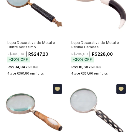
Lupa Decorativa de Metal e
Lupa Decorativa de Metal e
Chifre Veríssimo
Resina Camões
| R$247,20
| R$228,00
R$309,00
R$285,00
-
20
%
OFF
-
20
%
OFF
R$234,84
R$216,60
com
Pix
com
Pix
4
x
de
R$61,80
sem juros
4
x
de
R$57,00
sem juros