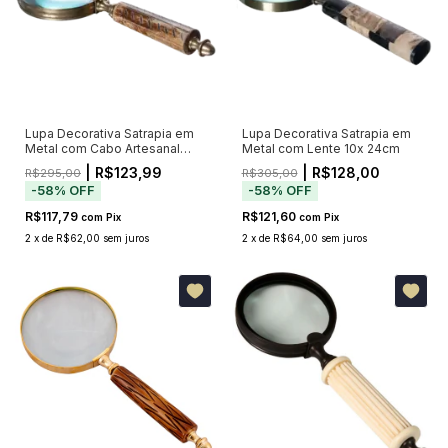
Lupa Decorativa Satrapia em
Lupa Decorativa Satrapia em
Metal com Cabo Artesanal
Metal com Lente 10x 24cm
24cm
| R$123,99
| R$128,00
R$295,00
R$305,00
-
58
%
OFF
-
58
%
OFF
R$117,79
R$121,60
com
Pix
com
Pix
2
x
de
R$62,00
sem juros
2
x
de
R$64,00
sem juros