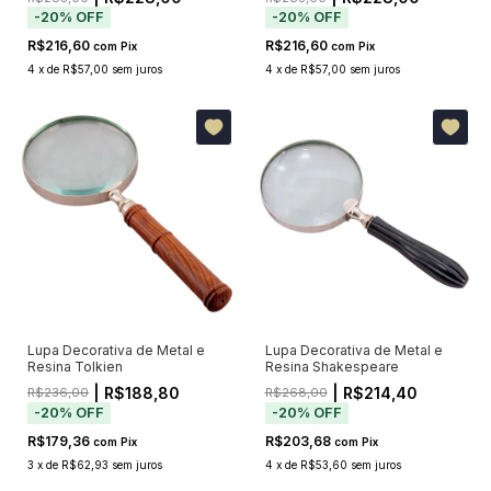
-
20
%
OFF
-
20
%
OFF
R$216,60
R$216,60
com
Pix
com
Pix
4
x
de
R$57,00
sem juros
4
x
de
R$57,00
sem juros
Lupa Decorativa de Metal e
Lupa Decorativa de Metal e
Resina Tolkien
Resina Shakespeare
| R$188,80
| R$214,40
R$236,00
R$268,00
-
20
%
OFF
-
20
%
OFF
R$179,36
R$203,68
com
Pix
com
Pix
3
x
de
R$62,93
sem juros
4
x
de
R$53,60
sem juros