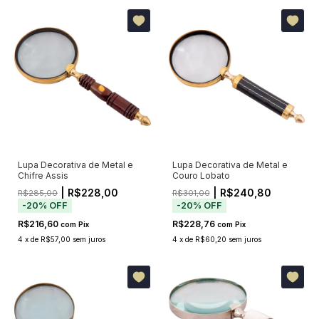
Lupa Decorativa de Metal e
Lupa Decorativa de Metal e
Chifre Assis
Couro Lobato
| R$228,00
| R$240,80
R$285,00
R$301,00
-
20
%
OFF
-
20
%
OFF
R$216,60
R$228,76
com
Pix
com
Pix
4
x
de
R$57,00
sem juros
4
x
de
R$60,20
sem juros