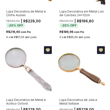
Lupa Decorativa de Metal e
Lupa Decorativa em Metal Luís
Chifre Austen
de Camões 24x12cm
| R$228,00
| R$196,80
R$285,00
R$246,00
-
20
%
OFF
-
20
%
OFF
R$216,60
R$186,96
com
Pix
com
Pix
4
x
de
R$57,00
sem juros
3
x
de
R$65,60
sem juros
Lupa Decorativa de Metal e
Lupa Decorativa de Juta e
Acrílico Oxford
Metal Voltaire
| R$228,00
| R$228,00
R$285,00
R$285,00