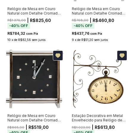
Relógio de Mesa em Couro
Relógio de Mesa em Couro
Natural com Detalhe Cromado
Natural com Detalhe Cromado
Trep
Memp
| R$825,60
| R$460,80
R$1.376,00
R$768,00
-
40
%
OFF
-
40
%
OFF
R$784,32
R$437,76
com
Pix
com
Pix
10
x
de
R$82,56
sem juros
9
x
de
R$51,20
sem juros
Relógio de Mesa em Couro
Estação Decorativa em Metal
Natural com Detalhe Cromado
Envelhecido para Relógio de
Liam
Parede
| R$519,00
| R$613,80
R$865,00
R$1.023,00
-
40
%
OFF
-
40
%
OFF