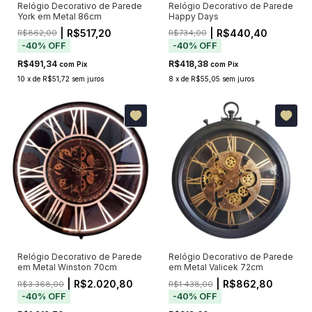
Relógio Decorativo de Parede
Relógio Decorativo de Parede
York em Metal 86cm
Happy Days
| R$517,20
| R$440,40
R$862,00
R$734,00
-
40
%
OFF
-
40
%
OFF
R$491,34
R$418,38
com
Pix
com
Pix
10
x
de
R$51,72
sem juros
8
x
de
R$55,05
sem juros
Relógio Decorativo de Parede
Relógio Decorativo de Parede
em Metal Winston 70cm
em Metal Valicek 72cm
| R$2.020,80
| R$862,80
R$3.368,00
R$1.438,00
-
40
%
OFF
-
40
%
OFF