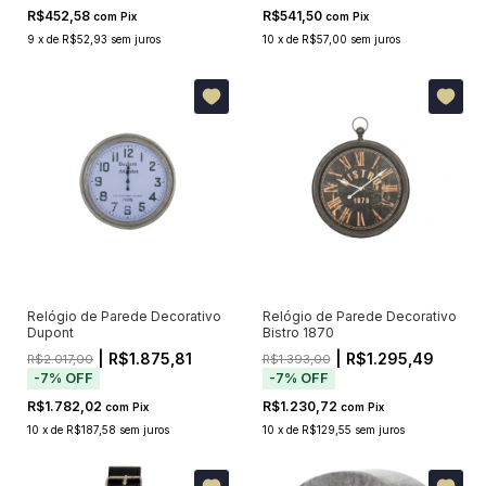
R$452,58
R$541,50
com
Pix
com
Pix
9
x
de
R$52,93
sem juros
10
x
de
R$57,00
sem juros
Relógio de Parede Decorativo
Relógio de Parede Decorativo
Dupont
Bistro 1870
| R$1.875,81
| R$1.295,49
R$2.017,00
R$1.393,00
-
7
%
OFF
-
7
%
OFF
R$1.782,02
R$1.230,72
com
Pix
com
Pix
10
x
de
R$187,58
sem juros
10
x
de
R$129,55
sem juros