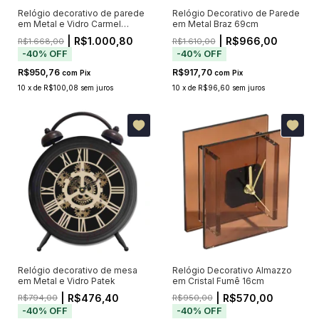
Relógio decorativo de parede
Relógio Decorativo de Parede
em Metal e Vidro Carmel
em Metal Braz 69cm
10x80x57cm
| R$1.000,80
| R$966,00
R$1.668,00
R$1.610,00
-
40
%
OFF
-
40
%
OFF
R$950,76
R$917,70
com
Pix
com
Pix
10
x
de
R$100,08
sem juros
10
x
de
R$96,60
sem juros
Relógio decorativo de mesa
Relógio Decorativo Almazzo
em Metal e Vidro Patek
em Cristal Fumê 16cm
| R$476,40
| R$570,00
R$794,00
R$950,00
-
40
%
OFF
-
40
%
OFF