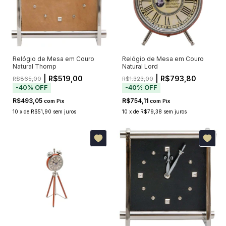
Relógio de Mesa em Couro
Relógio de Mesa em Couro
Natural Thomp
Natural Lord
| R$519,00
| R$793,80
R$865,00
R$1.323,00
-
40
%
OFF
-
40
%
OFF
R$493,05
R$754,11
com
Pix
com
Pix
10
x
de
R$51,90
sem juros
10
x
de
R$79,38
sem juros