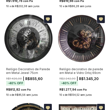
R$1.919,76
R$819,66
com
Pix
com
Pix
10
x
de
R$202,08
sem juros
10
x
de
R$86,28
sem juros
Relógio Decorativo de Parede
Relógio decorativo de parede
em Metal Jewel 75cm
em Metal e Vidro Orloj 69cm
| R$855,60
| R$1.345,20
R$1.426,00
R$2.242,00
-
40
%
OFF
-
40
%
OFF
R$812,82
R$1.277,94
com
Pix
com
Pix
10
x
de
R$85,56
sem juros
10
x
de
R$134,52
sem juros