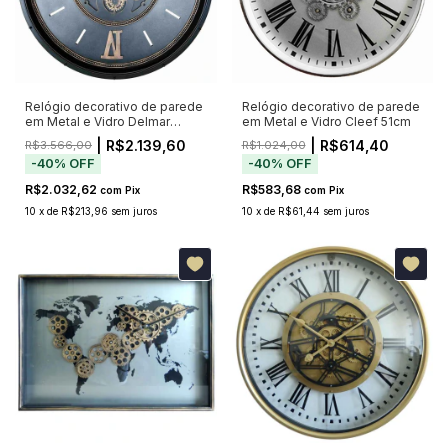
Relógio decorativo de parede
Relógio decorativo de parede
em Metal e Vidro Delmar
em Metal e Vidro Cleef 51cm
144cm
| R$2.139,60
| R$614,40
R$3.566,00
R$1.024,00
-
40
%
OFF
-
40
%
OFF
R$2.032,62
R$583,68
com
Pix
com
Pix
10
x
de
R$213,96
sem juros
10
x
de
R$61,44
sem juros