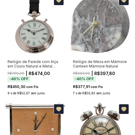
Relógio de Parede com Alça
Relógio de Mesa em Mármore
em Couro Natural e Metal
Canteen Mármore Natural
Cromado Vintage
| R$474,00
| R$397,80
R$790,00
R$663,00
-
40
%
OFF
-
40
%
OFF
R$450,30
R$377,91
com
Pix
com
Pix
9
x
de
R$52,67
sem juros
7
x
de
R$56,83
sem juros