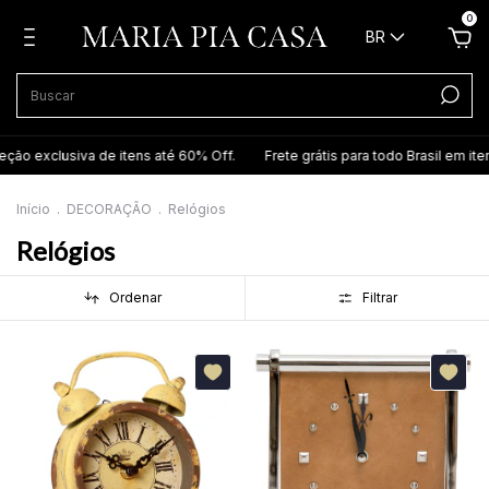
0
BR
clusiva de itens até 60% Off.
Frete grátis para todo Brasil em itens sel
Início
.
DECORAÇÃO
.
Relógios
Relógios
Ordenar
Filtrar