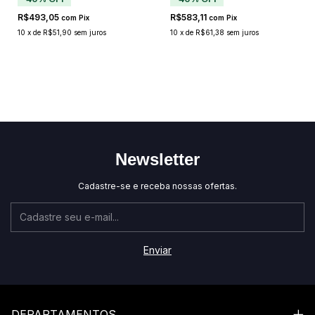
R$493,05
R$583,11
com
Pix
com
Pix
10
x
de
R$51,90
sem juros
10
x
de
R$61,38
sem juros
Newsletter
Cadastre-se e receba nossas ofertas.
DEPARTAMENTOS