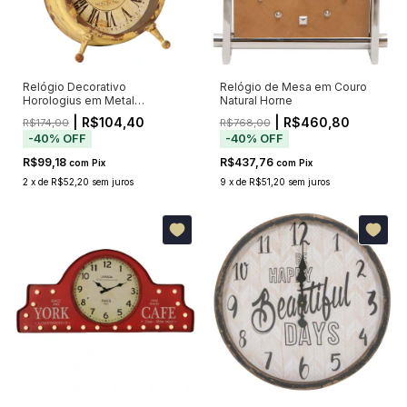
Relógio Decorativo
Relógio de Mesa em Couro
Horologius em Metal
Natural Horne
Envelhecido
| R$104,40
| R$460,80
R$174,00
R$768,00
-
40
%
OFF
-
40
%
OFF
R$99,18
R$437,76
com
Pix
com
Pix
2
x
de
R$52,20
sem juros
9
x
de
R$51,20
sem juros