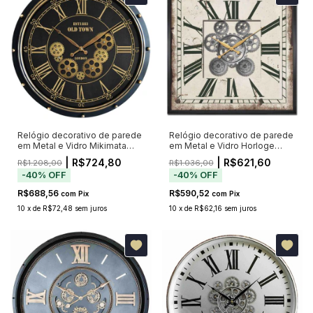
Relógio decorativo de parede
Relógio decorativo de parede
em Metal e Vidro Mikimata
em Metal e Vidro Horloge
52cm
52cm
| R$724,80
| R$621,60
R$1.208,00
R$1.036,00
-
40
%
OFF
-
40
%
OFF
R$688,56
R$590,52
com
Pix
com
Pix
10
x
de
R$72,48
sem juros
10
x
de
R$62,16
sem juros