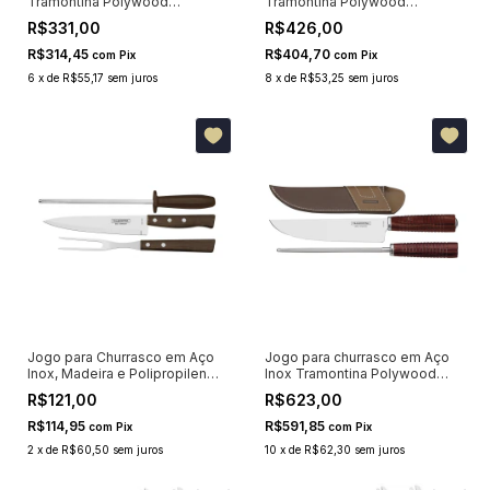
Tramontina Polywood
Tramontina Polywood
Vermelho 3 Peças
Castanho 5 Peças
R$331,00
R$426,00
R$314,45
R$404,70
com
Pix
com
Pix
6
x
de
R$55,17
sem juros
8
x
de
R$53,25
sem juros
Jogo para Churrasco em Aço
Jogo para churrasco em Aço
Inox, Madeira e Polipropileno
Inox Tramontina Polywood
Tramontina 3 Peças 22299055
com Bainha de Couro
R$121,00
R$623,00
Vermelho 2 Peças 21199795
R$114,95
R$591,85
com
Pix
com
Pix
2
x
de
R$60,50
sem juros
10
x
de
R$62,30
sem juros