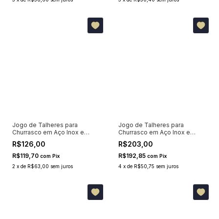
Jogo de Talheres para
Jogo de Talheres para
Churrasco em Aço Inox e
Churrasco em Aço Inox e
Madeira Natural Tramontina 12
Madeira Natural Tramontina 12
R$126,00
R$203,00
Peças 22399030
Peças 22299009
R$119,70
R$192,85
com
Pix
com
Pix
2
x
de
R$63,00
sem juros
4
x
de
R$50,75
sem juros