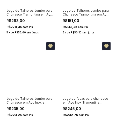
Jogo de Talheres Jumbo para
Jogo de Talheres Jumbo para
Churrasco Tramontina em Aço
Churrasco Tramontina em Aço
Inox com Cabo Polywood
Inox com Cabo Polywood
R$293,00
R$151,00
Vermelho 12 Peças
Castanho 4 Peças 21198908
R$278,35
R$143,45
com
Pix
com
Pix
5
x
de
R$58,60
sem juros
3
x
de
R$50,33
sem juros
Jogo de Talheres Jumbo para
Jogo de facas para churrasco
Churrasco em Aço Inox e
em Aço Inox Tramontina
Madeira Natural Tramontina 12
Polywood Vermelho 4 Peças
R$235,00
R$245,00
Peças 22399063
21199781
R$223,25
R$232,75
com
Pix
com
Pix