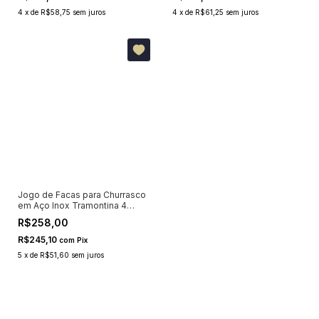
4
x
de
R$58,75
sem juros
4
x
de
R$61,25
sem juros
Jogo de Facas para Churrasco
em Aço Inox Tramontina 4
Peças
R$258,00
R$245,10
com
Pix
5
x
de
R$51,60
sem juros