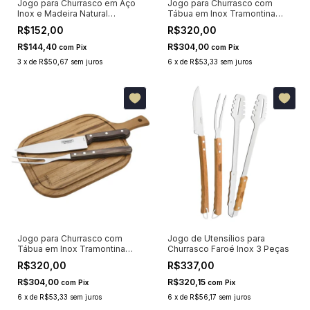
Jogo para Churrasco em Aço
Jogo para Churrasco com
Inox e Madeira Natural
Tábua em Inox Tramontina
Tramontina 3 Peças 22399075
Polywood Vermelho 3 Peças
R$152,00
R$320,00
R$144,40
R$304,00
com
Pix
com
Pix
3
x
de
R$50,67
sem juros
6
x
de
R$53,33
sem juros
Jogo para Churrasco com
Jogo de Utensílios para
Tábua em Inox Tramontina
Churrasco Faroé Inox 3 Peças
Polywood Castanho 3 Peças
R$320,00
R$337,00
R$304,00
R$320,15
com
Pix
com
Pix
6
x
de
R$53,33
sem juros
6
x
de
R$56,17
sem juros