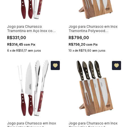
Jogo para Churrasco
Jogo para Churrasco em Inox
Tramontina em Aço Inox com
Tramontina Polywood
Cabo Polywood Vermelho 3
Vermelho 5 Peças
R$331,00
R$796,00
Peças 21198761
R$314,45
R$756,20
com
Pix
com
Pix
6
x
de
R$55,17
sem juros
10
x
de
R$79,60
sem juros
Jogo para Churrasco em Inox
Jogo para Churrasco em Inox