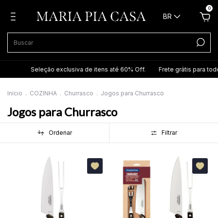
0
BR
Seleção exclusiva de itens até 60% Off.
Frete grátis para todo Brasil em
Início
.
COZINHA
.
Churrasco
.
Jogos para Churrasco
Jogos para Churrasco
Ordenar
Filtrar