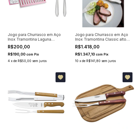
Jogo para Churrasco em Aço
Jogo para Churrasco em Aço
Inox Tramontina Laguna
Inox Tramontina Classic alto
acabamento em aço inox 12
brilho, facas jumbo, fio
R$200,00
R$1.418,00
peças 66906630
serrilhado 12 peças 66928635
R$190,00
R$1.347,10
com
Pix
com
Pix
4
x
de
R$50,00
sem juros
10
x
de
R$141,80
sem juros