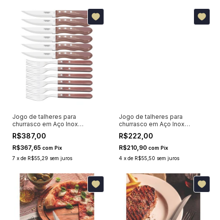
Jogo de talheres para
Jogo de talheres para
churrasco em Aço Inox
churrasco em Aço Inox
Tramontina Polywood
Tramontina Polywood
R$387,00
R$222,00
Vermelho 12 Peças 21199796
Vermelho 12 Peças 21199711
R$367,65
R$210,90
com
Pix
com
Pix
7
x
de
R$55,29
sem juros
4
x
de
R$55,50
sem juros