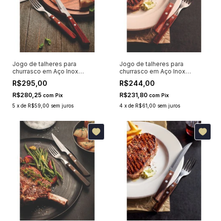
Jogo de talheres para
Jogo de talheres para
churrasco em Aço Inox
churrasco em Aço Inox
Tramontina Polywood
Tramontina Polywood
R$295,00
R$244,00
Vermelho 12 Peças 21199709
Vermelho 12 Peças 21199703
R$280,25
R$231,80
com
Pix
com
Pix
5
x
de
R$59,00
sem juros
4
x
de
R$61,00
sem juros