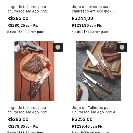
Jogo de talheres para
Jogo de talheres para
churrasco em Aço Inox
churrasco em Aço Inox
Tramontina Polywood
Tramontina Polywood
R$295,00
R$244,00
Castanho 12 Peças 21199909
Castanho 12 Peças 21199903
R$280,25
R$231,80
com
Pix
com
Pix
5
x
de
R$59,00
sem juros
4
x
de
R$61,00
sem juros
Jogo de talheres para
Jogo de Talheres para
churrasco em Aço Inox
Churrasco em Aço Inox e
Tramontina Polywood
Madeira Natural Tramontina 14
R$293,00
R$252,00
Castanho 12 Peças
Peças 22299011
R$278,35
R$239,40
com
Pix
com
Pix
5
x
de
R$58,60
sem juros
5
x
de
R$50,40
sem juros