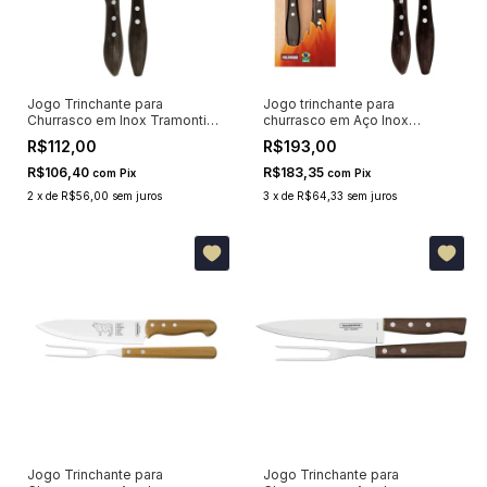
Jogo Trinchante para
Jogo trinchante para
Churrasco em Inox Tramontina
churrasco em Aço Inox
Polywood Castanho 2 Peças
Tramontina Polywood
R$112,00
R$193,00
Castanho 2 Peças 21198960
R$106,40
R$183,35
com
Pix
com
Pix
2
x
de
R$56,00
sem juros
3
x
de
R$64,33
sem juros
Jogo Trinchante para
Jogo Trinchante para