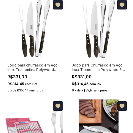
Jogo para churrasco em Aço
Jogo para Churrasco em Aço
Inox Tramontina Polywood
Inox Tramontina Polywood 3
Castanho 3 Peças 21198961
Peças
R$331,00
R$331,00
R$314,45
R$314,45
com
Pix
com
Pix
6
x
de
R$55,17
sem juros
6
x
de
R$55,17
sem juros