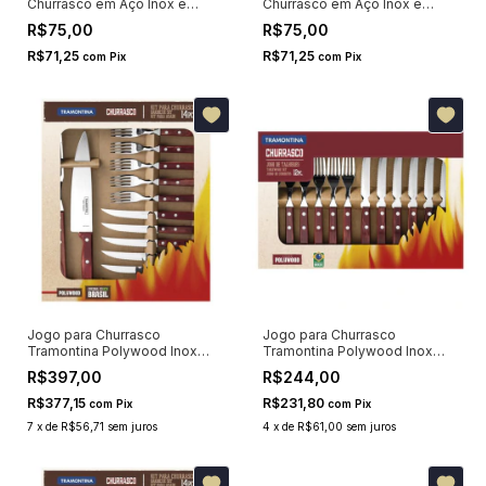
Churrasco em Aço Inox e
Churrasco em Aço Inox e
Madeira Natural Tramontina 2
Madeira Natural Tramontina 2
R$75,00
R$75,00
Peças 22399074
Peças 22299013
R$71,25
R$71,25
com
Pix
com
Pix
Jogo para Churrasco
Jogo para Churrasco
Tramontina Polywood Inox
Tramontina Polywood Inox
Cabo Vermelho 14 Peças
Cabo Vermelho 12 Peças
R$397,00
R$244,00
R$377,15
R$231,80
com
Pix
com
Pix
7
x
de
R$56,71
sem juros
4
x
de
R$61,00
sem juros