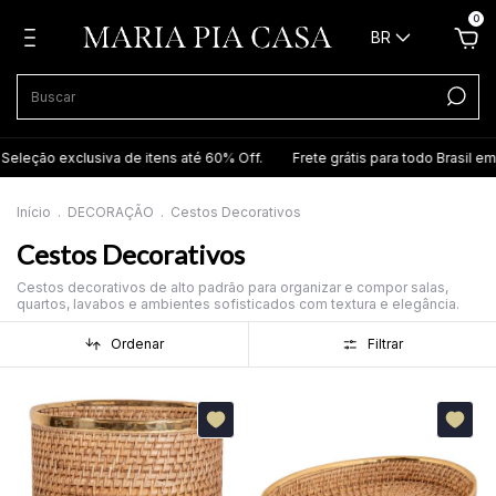
0
BR
 exclusiva de itens até 60% Off.
Frete grátis para todo Brasil em itens
Início
.
DECORAÇÃO
.
Cestos Decorativos
Cestos Decorativos
Cestos decorativos de alto padrão para organizar e compor salas,
quartos, lavabos e ambientes sofisticados com textura e elegância.
Ordenar
Filtrar