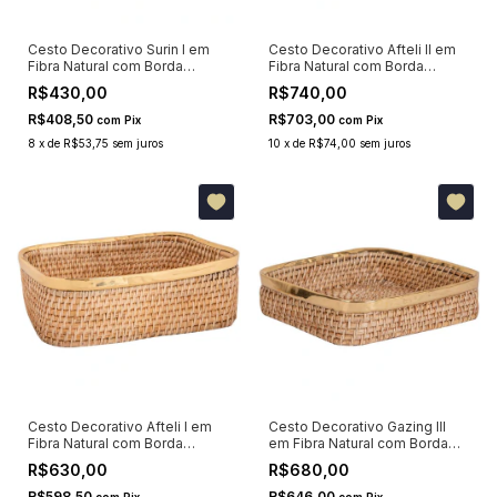
Cesto Decorativo Surin I em
Cesto Decorativo Afteli II em
Fibra Natural com Borda
Fibra Natural com Borda
Dourada 18x12cm
Dourada 46x34cm
R$430,00
R$740,00
R$408,50
R$703,00
com
Pix
com
Pix
8
x
de
R$53,75
sem juros
10
x
de
R$74,00
sem juros
Cesto Decorativo Afteli I em
Cesto Decorativo Gazing III
Fibra Natural com Borda
em Fibra Natural com Borda
Dourada 35x24cm
Dourada 35x35cm
R$630,00
R$680,00
R$598,50
R$646,00