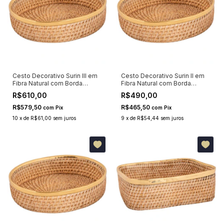
Cesto Decorativo Surin III em
Cesto Decorativo Surin II em
Fibra Natural com Borda
Fibra Natural com Borda
Dourada 40x32cm
Dourada 26x20cm
R$610,00
R$490,00
R$579,50
R$465,50
com
Pix
com
Pix
10
x
de
R$61,00
sem juros
9
x
de
R$54,44
sem juros