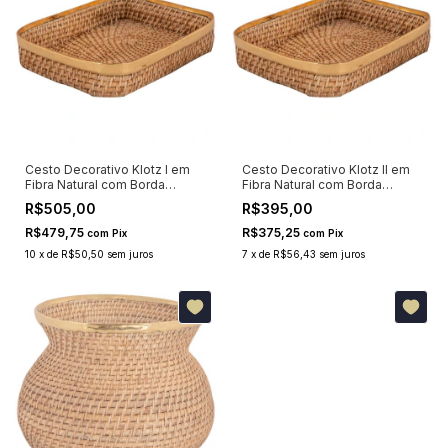
Cesto Decorativo Klotz I em
Cesto Decorativo Klotz II em
Fibra Natural com Borda
Fibra Natural com Borda
Dourada 40x31cm
Dourada 24x21cm
R$505,00
R$395,00
R$479,75
R$375,25
com
Pix
com
Pix
10
x
de
R$50,50
sem juros
7
x
de
R$56,43
sem juros