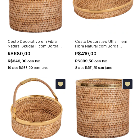
Cesto Decorativo em Fibra
Cesto Decorativo Uthai II em
Natural Skudai III com Borda
Fibra Natural com Borda
Dourada 24x27x27cm
Dourada 35x24cm
R$680,00
R$410,00
R$646,00
R$389,50
com
Pix
com
Pix
10
x
de
R$68,00
sem juros
8
x
de
R$51,25
sem juros