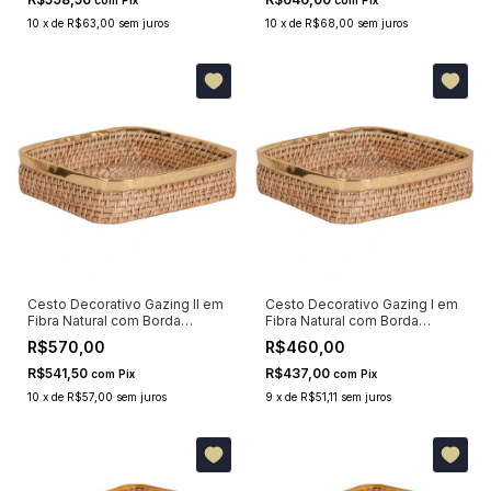
com
Pix
com
Pix
10
x
de
R$63,00
sem juros
10
x
de
R$68,00
sem juros
Cesto Decorativo Gazing II em
Cesto Decorativo Gazing I em
Fibra Natural com Borda
Fibra Natural com Borda
Dourada 31x31cm
Dourada 23x23cm
R$570,00
R$460,00
R$541,50
R$437,00
com
Pix
com
Pix
10
x
de
R$57,00
sem juros
9
x
de
R$51,11
sem juros