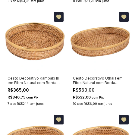
9
x
de
R$53,33
sem juros
8
x
de
R$51,25
sem juros
Cesto Decorativo Kampaki III
Cesto Decorativo Uthai I em
em Fibra Natural com Borda
Fibra Natural com Borda
Dourada 25x25cm
Dourada 44x34cm
R$365,00
R$560,00
R$346,75
R$532,00
com
Pix
com
Pix
7
x
de
R$52,14
sem juros
10
x
de
R$56,00
sem juros