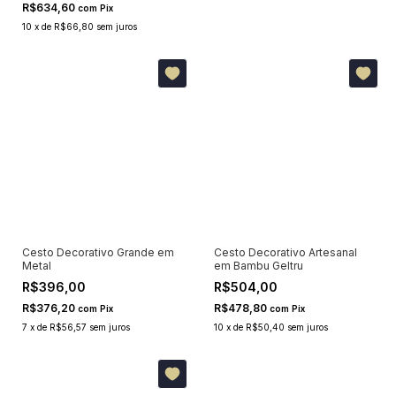
R$634,60
com
Pix
10
x
de
R$66,80
sem juros
Cesto Decorativo Grande em
Cesto Decorativo Artesanal
Metal
em Bambu Geltru
R$396,00
R$504,00
R$376,20
R$478,80
com
Pix
com
Pix
7
x
de
R$56,57
sem juros
10
x
de
R$50,40
sem juros