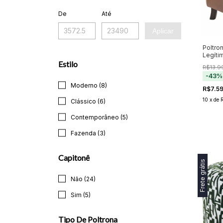
De
Até
Aplicar
Poltro
Legíti
e Rodí
Estilo
R$13.9
a parti
-
43
Moderno (8)
R$7.5
10
x
de
Clássico (6)
Contemporâneo (5)
Fazenda (3)
Capitonê
Frete grátis
Não (24)
Sim (5)
Tipo De Poltrona