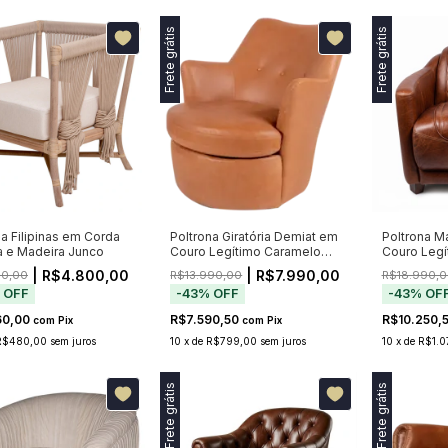
Frete grátis
Frete grátis
na Filipinas em Corda
Poltrona Giratória Demiat em
Poltrona M
a e Madeira Junco
Couro Legítimo Caramelo
Couro Leg
com Botões no Encosto
Assento C
| R$4.800,00
| R$7.990,00
00,00
R$13.990,00
R$18.990,0
%
OFF
-
43
%
OFF
-
43
%
OF
60,00
R$7.590,50
R$10.250,
com
Pix
com
Pix
R$480,00
sem juros
10
x
de
R$799,00
sem juros
10
x
de
R$1.0
Frete grátis
Frete grátis