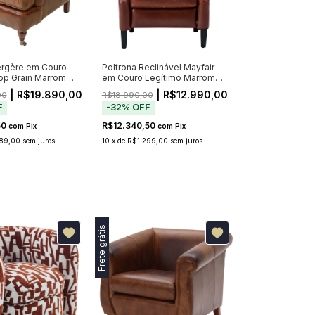
ergère em Couro
Poltrona Reclinável Mayfair
op Grain Marrom
em Couro Legítimo Marrom
com Encosto Alto
| R$19.890,00
| R$12.990,00
00
R$18.990,00
F
-
32
%
OFF
50
R$12.340,50
com
Pix
com
Pix
89,00
sem juros
10
x
de
R$1.299,00
sem juros
Frete grátis