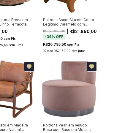
ratória Brena em
Poltrona Ascot Alta em Couro
Linho Terracota
Legítimo Caramelo com
Matelassê
0,00
| R$21.890,00
R$32.990,00
-
34
%
OFF
50
com
Pix
R$20.795,50
com
Pix
79,00
sem juros
10
x
de
R$2.189,00
sem juros
rieto em Madeira
Poltrona Pearl em Veludo
ouro Natural
Rosa com Base em Metal