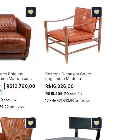
arco Polo em
Poltrona Dama em Couro
ítimo Marrom com
Legítimo e Madeira
anelado
| R$10.790,00
R$16.326,00
0
F
R$15.509,70
com
Pix
50
com
Pix
10
x
de
R$1.632,60
sem juros
79,00
sem juros