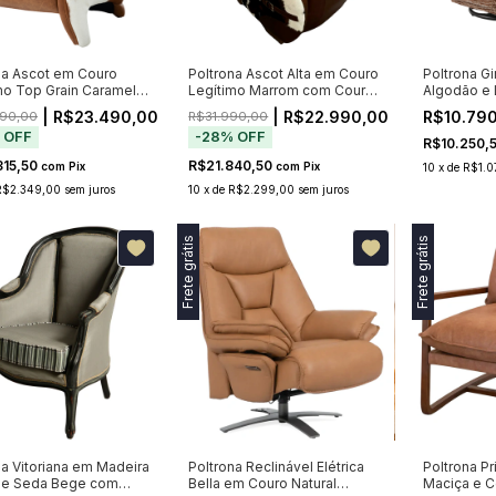
na Ascot em Couro
Poltrona Ascot Alta em Couro
Poltrona Gi
mo Top Grain Caramelo
Legítimo Marrom com Couro
Algodão e 
telassê e Detalhes
Bovino Natural e Matelassê
| R$23.490,00
| R$22.990,00
R$10.79
90,00
R$31.990,00
aria
%
OFF
-
28
%
OFF
R$10.250,
315,50
R$21.840,50
com
Pix
com
Pix
10
x
de
R$1.0
R$2.349,00
sem juros
10
x
de
R$2.299,00
sem juros
Frete grátis
Frete grátis
na Vitoriana em Madeira
Poltrona Reclinável Elétrica
Poltrona P
 e Seda Bege com
Bella em Couro Natural
Maciça e C