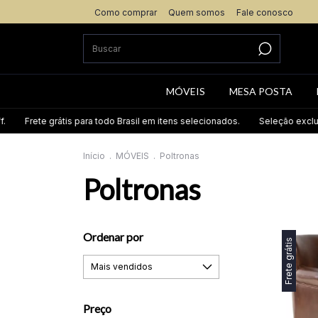
Como comprar
Quem somos
Fale conosco
MÓVEIS
MESA POSTA
e grátis para todo Brasil em itens selecionados.
Seleção exclusiva de it
Início
.
MÓVEIS
.
Poltronas
Poltronas
Ordenar por
Frete grátis
Preço