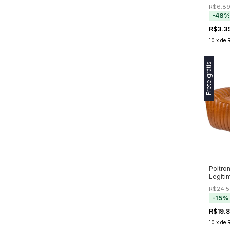
Detalh
R$6.89
-
48
R$3.3
10
x
de
Frete grátis
Poltro
Legíti
Design
R$24.5
-
15
%
R$19.
10
x
de