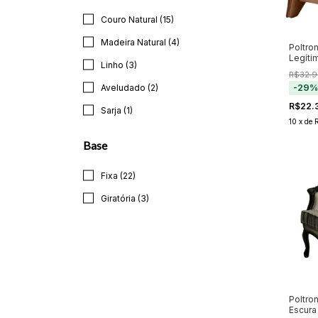
Couro Natural (15)
Madeira Natural (4)
Poltro
Legíti
Linho (3)
com Ma
R$32.9
de Sel
-
29
Aveludado (2)
R$22.
Sarja (1)
10
x
de
Base
Fixa (22)
Giratória (3)
Poltro
Escura