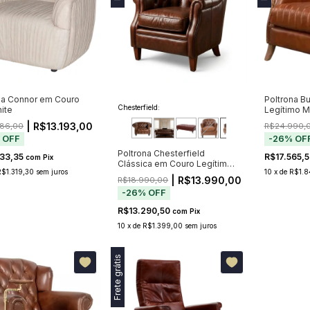
na Connor em Couro
Poltrona B
Chesterfield:
ite
Legítimo 
e Costuras
| R$13.193,00
86,00
R$24.990,
Venda — Env
%
OFF
-
26
%
OF
02/10)
Poltrona Chesterfield
533,35
R$17.565,
com
Pix
Clássica em Couro Legítimo
R$1.319,30
sem juros
10
x
de
R$1.8
Marrom com Capitonê (Pré-
| R$13.990,00
R$18.990,00
Venda — Envio a partir de
-
26
%
OFF
20/11)
R$13.290,50
com
Pix
10
x
de
R$1.399,00
sem juros
Frete grátis