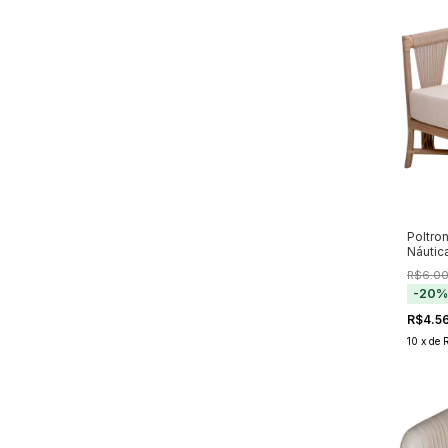
Poltro
Náutic
R$6.0
-
20
R$4.5
10
x
de