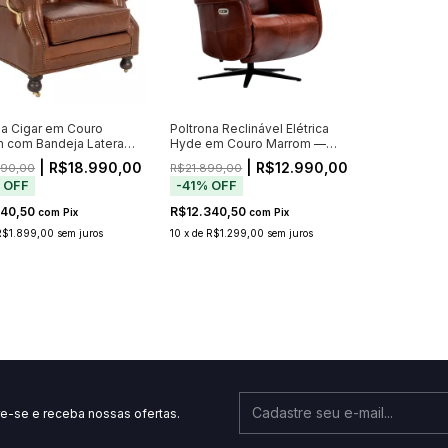
na Cigar em Couro
Poltrona Reclinável Elétrica
 com Bandeja Lateral
Hyde em Couro Marrom —
nda - Envio a partir de
Bivolt
| R$18.990,00
| R$12.990,00
990,00
R$21.899,00
%
OFF
-
41
%
OFF
040,50
R$12.340,50
com
Pix
com
Pix
R$1.899,00
sem juros
10
x
de
R$1.299,00
sem juros
e-se e receba nossas ofertas.