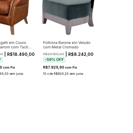
ugatti em Couro
Poltrona Barone em Veludo
Marrom com Tachas
com Metal Cromado
 Geométricas (Pré-
| R$18.490,00
| R$8.242,00
00
R$20.180,00
io a partir de
F
-
59
%
OFF
50
R$7.829,90
com
Pix
com
Pix
49,00
sem juros
10
x
de
R$824,20
sem juros