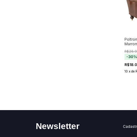
Poltro
Marrom
(Pré-ve
R$26.
20/11)
-
30
R$18.
10
x
de
Newsletter
Cadastr