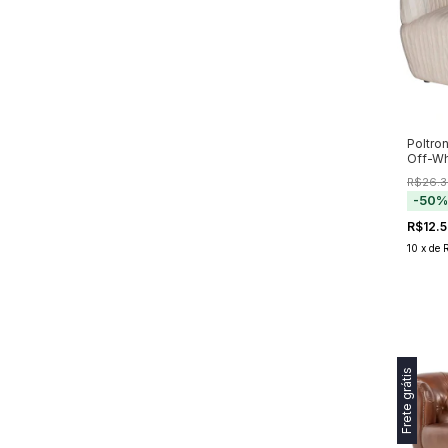
Poltro
Off-Wh
R$26.3
-
50
R$12.
10
x
de
Frete grátis