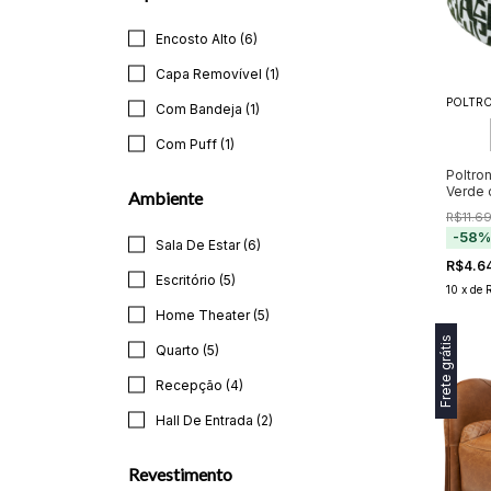
Encosto Alto (6)
Capa Removível (1)
POLTRO
Com Bandeja (1)
Com Puff (1)
Poltro
Verde
Ambiente
Geomé
R$11.6
-
58
Sala De Estar (6)
R$4.6
Escritório (5)
10
x
de
Home Theater (5)
Frete grátis
Quarto (5)
Recepção (4)
Hall De Entrada (2)
Revestimento