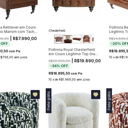
na Retriever em Couro
Poltrona B
Chesterfield:
mo Marrom com Tachas
Legítimo T
zios – Pré-venda: Envio
Newark
| R$7.990,00
90,00
R$24.890,
r de 20/11
%
OFF
-
20
%
OF
Poltrona Royal Chesterfield
90,50
R$18.895,
com
Pix
em Couro Legítimo Top Grain
R$799,00
sem juros
10
x
de
R$1.9
Marrom com Capitonê (Pré-
| R$19.890,00
R$29.990,00
Venda - Envio a Partir de
-
34
%
OFF
02/10)
R$18.895,50
com
Pix
10
x
de
R$1.989,00
sem juros
Frete grátis
Frete grátis