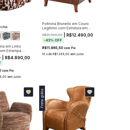
Poltrona Brunello em Couro
DUNA:
Legítimo com Estrutura em
Madeira e Aço
| R$12.490,00
R$21.790,00
-
43
%
OFF
una em Linho
R$11.865,50
com
Pix
com Estampa
10
x
de
R$1.249,00
sem juros
a
| R$4.890,00
0
F
0
com
Pix
9,00
sem juros
Frete grátis