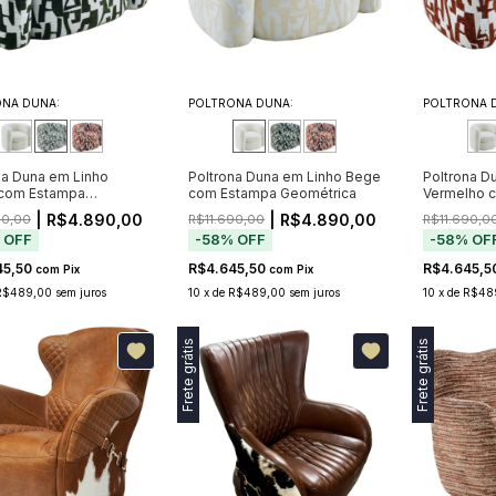
NA DUNA:
POLTRONA DUNA:
POLTRONA 
na Duna em Linho
Poltrona Duna em Linho Bege
Poltrona D
 com Estampa
com Estampa Geométrica
Vermelho 
trica
Geométric
| R$4.890,00
| R$4.890,00
90,00
R$11.690,00
R$11.690,0
%
OFF
-
58
%
OFF
-
58
%
OF
45,50
R$4.645,50
R$4.645,5
com
Pix
com
Pix
R$489,00
sem juros
10
x
de
R$489,00
sem juros
10
x
de
R$48
Frete grátis
Frete grátis