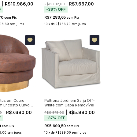
Preto
| R$10.986,00
| R$7.667,00
0
R$12.612,00
F
-
39
%
OFF
70
R$7.283,65
com
Pix
com
Pix
98,60
sem juros
10
x
de
R$766,70
sem juros
otus em Couro
Poltrona Jordi em Sarja Off-
m Encosto Curvo e
White com Capa Removível
ronze Dourado
| R$7.690,00
| R$5.990,00
0
R$9.575,00
F
-
37
%
OFF
0
R$5.690,50
com
Pix
com
Pix
9,00
sem juros
10
x
de
R$599,00
sem juros