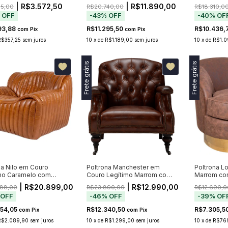
es Listrados
Caramelo com Puff – Bivolt
Caramelo
| R$3.572,50
| R$11.890,00
5,00
R$20.740,00
R$18.310,0
%
OFF
-
43
%
OFF
-
40
%
OF
93,88
R$11.295,50
R$10.436,
com
Pix
com
Pix
R$357,25
sem juros
10
x
de
R$1.189,00
sem juros
10
x
de
R$1.0
Frete grátis
Frete grátis
na Nilo em Couro
Poltrona Manchester em
Poltrona L
mo Caramelo com
Couro Legítimo Marrom com
Marrom co
 Canelado
Capitonê, Tachas e Rodízios
Base de B
| R$20.899,00
| R$12.990,00
88,00
R$23.890,00
R$12.690,0
(Pré-Venda — Envio a partir
OFF
-
46
%
OFF
-
39
%
OF
de 20/11)
854,05
R$12.340,50
R$7.305,5
com
Pix
com
Pix
R$2.089,90
sem juros
10
x
de
R$1.299,00
sem juros
10
x
de
R$76