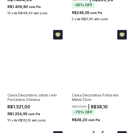
-
30
%
OFF
R$1.409,80
com
Pix
R$246,05
com
Pix
10
x
de
R$148,40
sem juros
5
x
de
R$51,80
sem juros
Caixa Decorativa Jahan I em
Caixa Decorativa Folha em
Porcelana Chinesa
Metal 12cm
R$1.321,00
| R$38,10
R$127,00
-
70
%
OFF
R$1.254,95
com
Pix
R$36,20
com
Pix
10
x
de
R$132,10
sem juros