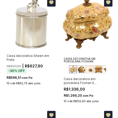
Caixa decorativa Sheen em
CAIXA DECORATIVA EM
Prata
PORCELANA FOSHAN:
| R$627,90
R$897,00
-
30
%
OFF
R$596,51
com
Pix
Caixa decorativa em
porcelana Foshan II
10
x
de
R$62,79
sem juros
19x16x20cm
R$1.336,00
R$1.269,20
com
Pix
10
x
de
R$133,60
sem juros