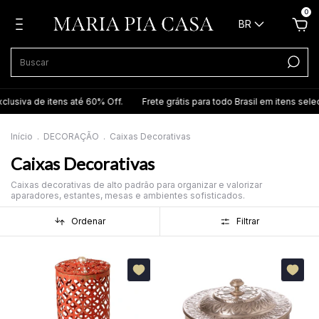
0
BR
tens até 60% Off.
Frete grátis para todo Brasil em itens selecionados.
Início
.
DECORAÇÃO
.
Caixas Decorativas
Caixas Decorativas
Caixas decorativas de alto padrão para organizar e valorizar
aparadores, estantes, mesas e ambientes sofisticados.
Ordenar
Filtrar