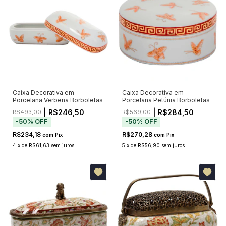
Caixa Decorativa em
Caixa Decorativa em
Porcelana Verbena Borboletas
Porcelana Petúnia Borboletas
| R$246,50
| R$284,50
R$493,00
R$569,00
-
50
%
OFF
-
50
%
OFF
R$234,18
R$270,28
com
Pix
com
Pix
4
x
de
R$61,63
sem juros
5
x
de
R$56,90
sem juros