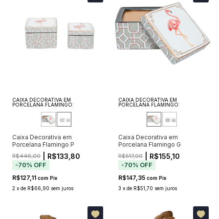
CAIXA DECORATIVA EM
CAIXA DECORATIVA EM
PORCELANA FLAMINGO:
PORCELANA FLAMINGO:
Caixa Decorativa em
Caixa Decorativa em
Porcelana Flamingo P
Porcelana Flamingo G
| R$133,80
| R$155,10
R$446,00
R$517,00
-
70
%
OFF
-
70
%
OFF
R$127,11
R$147,35
com
Pix
com
Pix
2
x
de
R$66,90
sem juros
3
x
de
R$51,70
sem juros