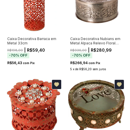
Caixa Decorativa Barraca em
Caixa Decorativa Nubians em
Metal 33cm
Metal Alpaca Relevo Floral
27cm
| R$59,40
| R$280,99
R$198,00
R$936,00
-
70
%
OFF
-
70
%
OFF
R$56,43
R$266,94
com
Pix
com
Pix
5
x
de
R$56,20
sem juros