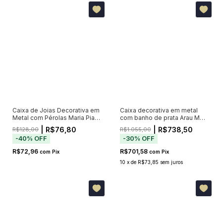
Caixa de Joias Decorativa em
Caixa decorativa em metal
Metal com Pérolas Maria Pia
com banho de prata Arau M
18cm
21x18x19cm
| R$76,80
| R$738,50
R$128,00
R$1.055,00
-
40
%
OFF
-
30
%
OFF
R$72,96
R$701,58
com
Pix
com
Pix
10
x
de
R$73,85
sem juros