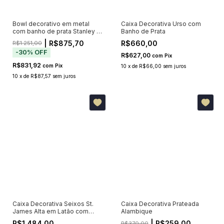
Bowl decorativo em metal
Caixa Decorativa Urso com
com banho de prata Stanley M
Banho de Prata
32x18x11cm
| R$875,70
R$660,00
R$1.251,00
-
30
%
OFF
R$627,00
com
Pix
R$831,92
com
Pix
10
x
de
R$66,00
sem juros
10
x
de
R$87,57
sem juros
Caixa Decorativa Seixos St.
Caixa Decorativa Prateada
James Alta em Latão com
Alambique
Banho de Prata
R$1.484,00
| R$259,00
R$370,00