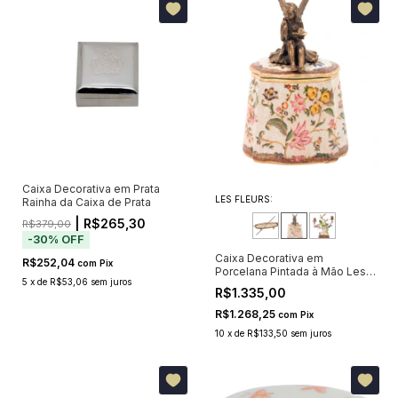
Caixa Decorativa em Prata
LES FLEURS:
Rainha da Caixa de Prata
| R$265,30
R$379,00
-
30
%
OFF
Caixa Decorativa em
R$252,04
com
Pix
Porcelana Pintada à Mão Les
5
x
de
R$53,06
sem juros
Fleurs III 24cm
R$1.335,00
R$1.268,25
com
Pix
10
x
de
R$133,50
sem juros