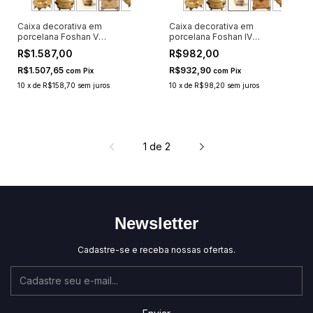
Caixa decorativa em
Caixa decorativa em
porcelana Foshan V
porcelana Foshan IV
16x12x18cm
16x13x19cm
R$1.587,00
R$982,00
R$1.507,65
R$932,90
com
Pix
com
Pix
10
x
de
R$158,70
sem juros
10
x
de
R$98,20
sem juros
1
de
2
Newsletter
Cadastre-se e receba nossas ofertas.