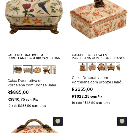
VASO DECORATIVO EM
CAIXA DECORATIVA EM
PORCELANA COM BRONZE JAHAN
PORCELANA COM BRONZE HANÓI:
:
Caixa Decorativa em
Caixa Decorativa em
Porcelana com Bronze Hanói
Porcelana com Bronze Jahan
VI
R$655,00
IV
R$885,00
R$622,25
com
Pix
R$840,75
com
Pix
10
x
de
R$65,50
sem juros
10
x
de
R$88,50
sem juros