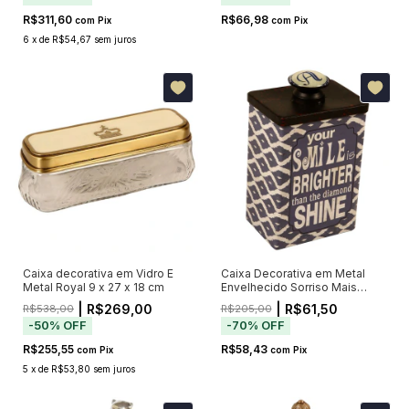
R$311,60
R$66,98
com
Pix
com
Pix
6
x
de
R$54,67
sem juros
Caixa decorativa em Vidro E
Caixa Decorativa em Metal
Metal Royal 9 x 27 x 18 cm
Envelhecido Sorriso Mais
Brilhante
| R$269,00
| R$61,50
R$538,00
R$205,00
-
50
%
OFF
-
70
%
OFF
R$255,55
R$58,43
com
Pix
com
Pix
5
x
de
R$53,80
sem juros