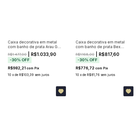
Caixa decorativa em metal
Caixa decorativa em metal
com banho de prata Arau G
com banho de prata Bex
42x18x13cm
18x18x16cm
| R$1.033,90
| R$817,60
R$1.477,00
R$1.168,00
-
30
%
OFF
-
30
%
OFF
R$982,21
R$776,72
com
Pix
com
Pix
10
x
de
R$103,39
sem juros
10
x
de
R$81,76
sem juros