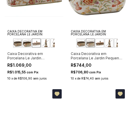
CAIXA DECORATIVA EM
CAIXA DECORATIVA EM
PORCELANA LE JARDIN:
PORCELANA LE JARDIN:
Caixa Decorativa em
Caixa Decorativa em
Porcelana Le Jardin
Porcelana Le Jardin Pequena
Retangular Grande
12x18x5,84cm
R$1.069,00
R$744,00
12x24x11,22cm
R$1.015,55
R$706,80
com
Pix
com
Pix
10
x
de
R$106,90
sem juros
10
x
de
R$74,40
sem juros