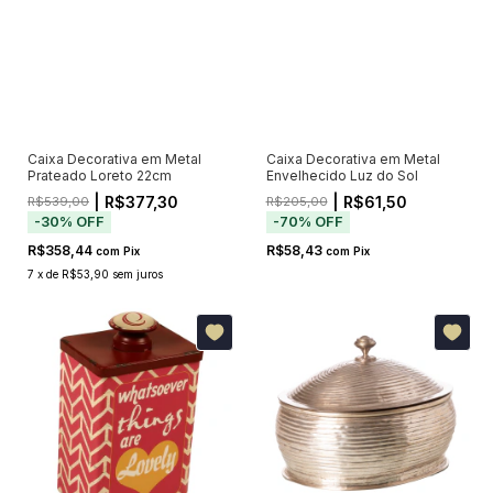
Caixa Decorativa em Metal
Caixa Decorativa em Metal
Prateado Loreto 22cm
Envelhecido Luz do Sol
| R$377,30
| R$61,50
R$539,00
R$205,00
-
30
%
OFF
-
70
%
OFF
R$358,44
R$58,43
com
Pix
com
Pix
7
x
de
R$53,90
sem juros