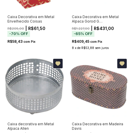
Caixa Decorativa em Metal
Caixa Decorativa em Metal
Envelhecido Coisas
Alpaca Gorod G
34x26x1,26cm
| R$61,50
| R$431,00
R$205,00
R$1.227,00
-
70
%
OFF
-
65
%
OFF
R$58,43
R$409,45
com
Pix
com
Pix
8
x
de
R$53,88
sem juros
Caixa decorativa em Metal
Caixa Decorativa em Madeira
Alpaca Allen
Davis