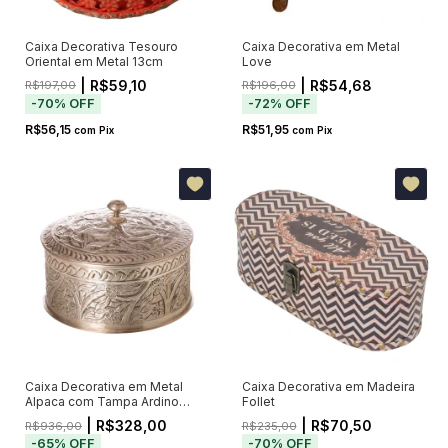
Caixa Decorativa Tesouro
Caixa Decorativa em Metal
Oriental em Metal 13cm
Love
| R$59,10
| R$54,68
R$197,00
R$196,00
-
70
%
OFF
-
72
%
OFF
R$56,15
R$51,95
com
Pix
com
Pix
Caixa Decorativa em Metal
Caixa Decorativa em Madeira
Alpaca com Tampa Ardino
Follet
29x29x6cm
| R$328,00
| R$70,50
R$936,00
R$235,00
-
65
%
OFF
-
70
%
OFF