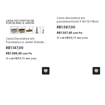
Caixa decorativa em
CAIXA DECORATIVA EM
porcelana Koshi II 16x12x18cm
PORCELANA LE JARDIN:
R$1.587,00
R$1.507,65
com
Pix
10
x
de
R$158,70
sem juros
Caixa Decorativa em
Porcelana Le Jardin Grande
13x19x10,34cm
R$1.147,00
R$1.089,65
com
Pix
10
x
de
R$114,70
sem juros