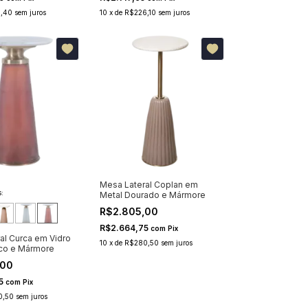
,40
sem juros
10
x
de
R$226,10
sem juros
Mesa Lateral Coplan em
:
Metal Dourado e Mármore
R$2.805,00
R$2.664,75
com
Pix
al Curca em Vidro
10
x
de
R$280,50
sem juros
co e Mármore
,00
75
com
Pix
0,50
sem juros