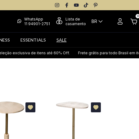
0
WhatsApp
Lista de
BR
11 94901-2751
casamento
NESS
ESSENTIALS
SALE
exclusiva de itens até 60% Off.
Frete grátis para todo Brasil em itens s