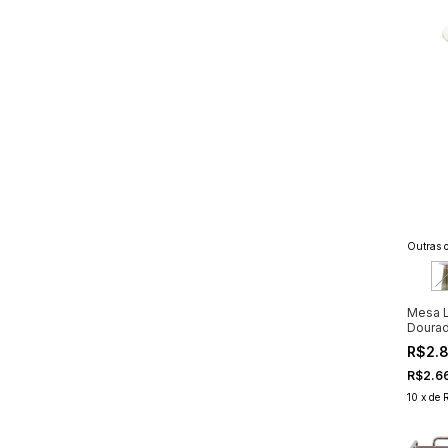
Outras o
Mesa L
Doura
R$2.
R$2.6
10
x
de