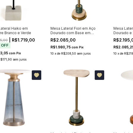
ateral Haiko em
Mesa Lateral Fiori em Aço
Mesa Later
e Branco e Verde
Dourado com Base em
Dourado e
Travertino
Travertino
| R$1.719,00
R$2.085,00
R$2.195,
5,00
%
OFF
R$1.980,75
R$2.085,2
com
Pix
33,05
com
Pix
10
x
de
R$208,50
sem juros
10
x
de
R$219
R$171,90
sem juros