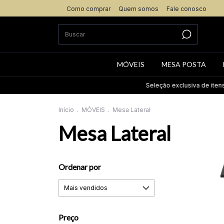
Como comprar
Quem somos
Fale conosco
MÓVEIS
MESA POSTA
Seleção exclusiva de itens até 6
Início
.
MÓVEIS
.
Mesa Lateral
Mesa Lateral
Ordenar por
Preço