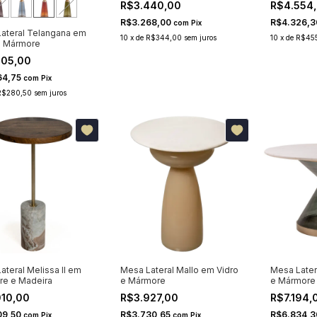
R$3.440,00
R$4.554
R$3.268,00
R$4.326,
com
Pix
ateral Telangana em
10
x
de
R$344,00
sem juros
10
x
de
R$45
e Mármore
805,00
64,75
com
Pix
R$280,50
sem juros
ateral Melissa II em
Mesa Lateral Mallo em Vidro
Mesa Later
e e Madeira
e Mármore
e Mármore
010,00
R$3.927,00
R$7.194,
09,50
R$3.730,65
R$6.834,
com
Pix
com
Pix