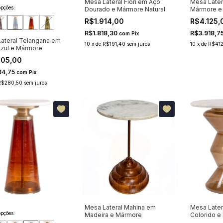
Mesa Lateral Fiori em Aço
Mesa Later
pções:
Dourado e Mármore Natural
Mármore e
R$1.914,00
R$4.125,
R$1.818,30
R$3.918,7
com
Pix
ateral Telangana em
10
x
de
R$191,40
sem juros
10
x
de
R$412
Azul e Mármore
805,00
64,75
com
Pix
R$280,50
sem juros
Mesa Lateral Mahina em
Mesa Later
pções:
Madeira e Mármore
Colorido e