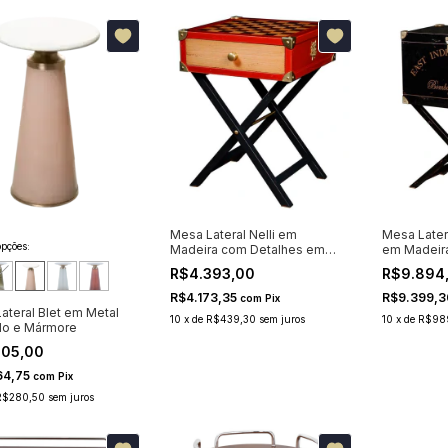
Mesa Lateral Nelli em
Mesa Latera
pções:
Madeira com Detalhes em
em Madeira
Bronze
R$4.393,00
R$9.894
R$4.173,35
R$9.399,
com
Pix
ateral Blet em Metal
10
x
de
R$439,30
sem juros
10
x
de
R$98
do e Mármore
805,00
64,75
com
Pix
R$280,50
sem juros