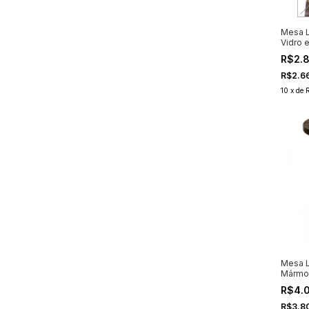
Mesa L
Vidro 
R$2.
R$2.6
10
x
de
Mesa L
Mármor
R$4.
R$3.8