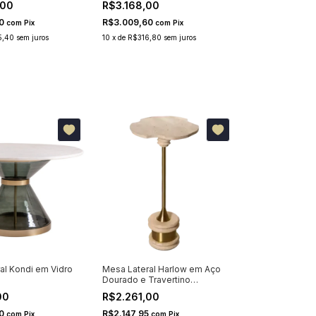
,00
R$3.168,00
30
R$3.009,60
com
Pix
com
Pix
5,40
sem juros
10
x
de
R$316,80
sem juros
al Kondi em Vidro
Mesa Lateral Harlow em Aço
Dourado e Travertino
Orgânico
00
R$2.261,00
30
R$2.147,95
com
Pix
com
Pix