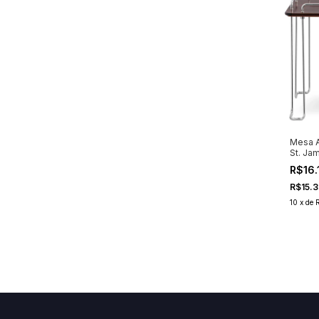
Mesa A
St. Ja
Prata
R$16.
R$15.3
10
x
de