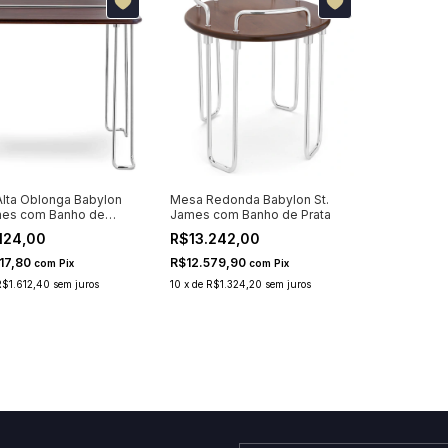
lta Oblonga Babylon
Mesa Redonda Babylon St.
mes com Banho de
James com Banho de Prata
124,00
R$13.242,00
17,80
R$12.579,90
com
Pix
com
Pix
R$1.612,40
sem juros
10
x
de
R$1.324,20
sem juros