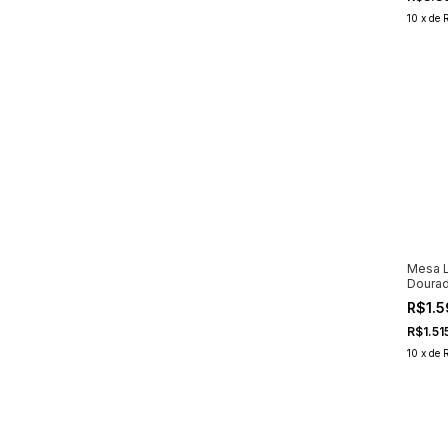
10
x
de
Mesa L
Dourad
Redon
R$1.5
R$1.51
10
x
de