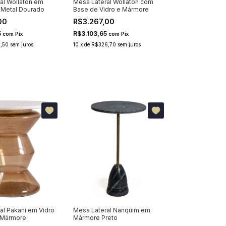
al Wollaton em
Mesa Lateral Wollaton com
 Metal Dourado
Base de Vidro e Mármore
00
R$3.267,00
5
R$3.103,65
com
Pix
com
Pix
,50
sem juros
10
x
de
R$326,70
sem juros
al Pakani em Vidro
Mesa Lateral Nanquim em
 Mármore
Mármore Preto