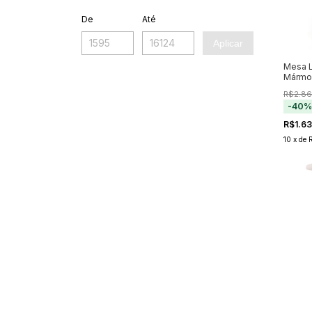
De
Até
Aplicar
Mesa L
Mármor
R$2.86
-
40
R$1.6
10
x
de