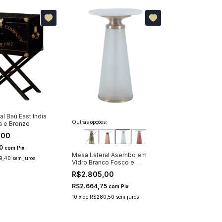
l Baú East India
Outras opções:
 e Bronze
,00
30
com
Pix
Mesa Lateral Asembo em
9,40
sem juros
Vidro Branco Fosco e
Mármore
R$2.805,00
R$2.664,75
com
Pix
10
x
de
R$280,50
sem juros