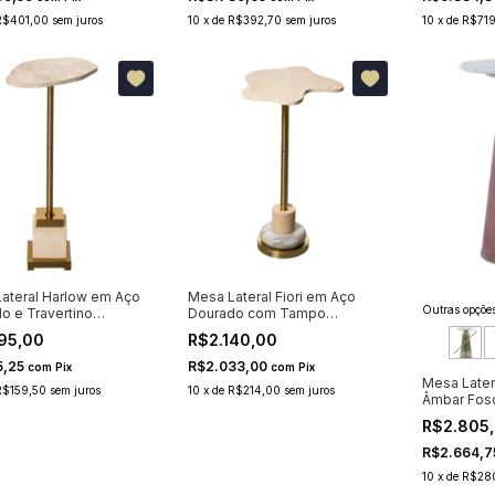
R$401,00
sem juros
10
x
de
R$392,70
sem juros
10
x
de
R$719
ateral Harlow em Aço
Mesa Lateral Fiori em Aço
Outras opções
o e Travertino
Dourado com Tampo
do
Orgânico
95,00
R$2.140,00
5,25
R$2.033,00
com
Pix
com
Pix
Mesa Later
R$159,50
sem juros
10
x
de
R$214,00
sem juros
Âmbar Fos
R$2.805
R$2.664,
10
x
de
R$28