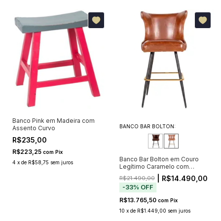
Banco Pink em Madeira com
BANCO BAR BOLTON:
Assento Curvo
R$235,00
R$223,25
com
Pix
Banco Bar Bolton em Couro
4
x
de
R$58,75
sem juros
Legítimo Caramelo com
Capitonê e Apoio Dourado
| R$14.490,00
R$21.490,00
(Pré-Venda - Envio a Partir de
-
33
%
OFF
20/11)
R$13.765,50
com
Pix
10
x
de
R$1.449,00
sem juros