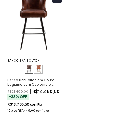
BANCO BAR BOLTON:
Banco Bar Bolton em Couro
Legítimo com Capitonê e
Tachas (Pré-Venda - Envio a
| R$14.490,00
R$21.490,00
Partir de 20/11)
-
33
%
OFF
R$13.765,50
com
Pix
10
x
de
R$1.449,00
sem juros