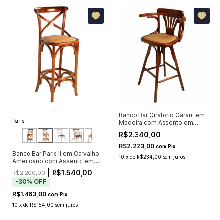
Banco Bar Giratório Garam em
Paris:
Madeira com Assento em
Vime
R$2.340,00
R$2.223,00
com
Pix
Banco Bar Paris II em Carvalho
10
x
de
R$234,00
sem juros
Americano com Assento em
Rattan
| R$1.540,00
R$2.200,00
-
30
%
OFF
R$1.463,00
com
Pix
10
x
de
R$154,00
sem juros