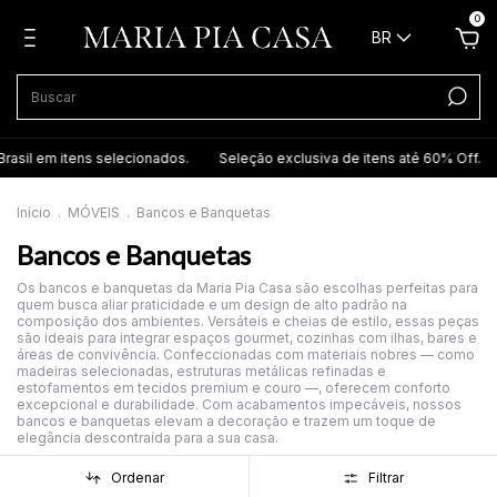
0
BR
rasil em itens selecionados.
Seleção exclusiva de itens até 60% Off.
Início
.
MÓVEIS
.
Bancos e Banquetas
Bancos e Banquetas
Os bancos e banquetas da Maria Pia Casa são escolhas perfeitas para
quem busca aliar praticidade e um design de alto padrão na
composição dos ambientes. Versáteis e cheias de estilo, essas peças
são ideais para integrar espaços gourmet, cozinhas com ilhas, bares e
áreas de convivência. Confeccionadas com materiais nobres — como
madeiras selecionadas, estruturas metálicas refinadas e
estofamentos em tecidos premium e couro —, oferecem conforto
excepcional e durabilidade. Com acabamentos impecáveis, nossos
bancos e banquetas elevam a decoração e trazem um toque de
elegância descontraída para a sua casa.
Ordenar
Filtrar