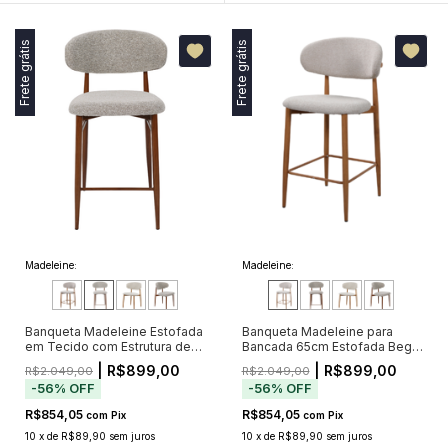
Frete grátis
Frete grátis
Madeleine:
Madeleine:
Banqueta Madeleine Estofada
Banqueta Madeleine para
em Tecido com Estrutura de
Bancada 65cm Estofada Bege
Metal Amadeirado
com Estrutura Metálica
| R$899,00
| R$899,00
R$2.049,00
R$2.049,00
Amadeirada (Pré-venda -
-
56
%
OFF
-
56
%
OFF
Envio a partir de 18/09)
R$854,05
R$854,05
com
Pix
com
Pix
10
x
de
R$89,90
sem juros
10
x
de
R$89,90
sem juros