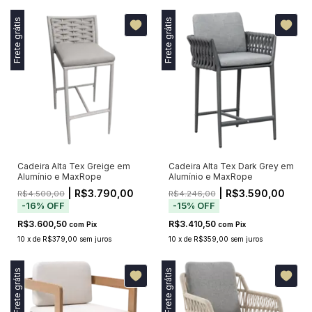
Frete grátis
Frete grátis
Cadeira Alta Tex Greige em
Cadeira Alta Tex Dark Grey em
Alumínio e MaxRope
Alumínio e MaxRope
| R$3.790,00
| R$3.590,00
R$4.500,00
R$4.246,00
-
16
%
OFF
-
15
%
OFF
R$3.600,50
R$3.410,50
com
Pix
com
Pix
10
x
de
R$379,00
sem juros
10
x
de
R$359,00
sem juros
Frete grátis
Frete grátis