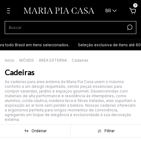
0
BR
ra todo Brasil em itens selecionados.
Seleção exclusiva de itens até 60%
Início
.
MÓVEIS
.
ÁREA EXTERNA
.
Cadeiras
Cadeiras
As cadeiras para área externa da Maria Pia Casa unem o máximo
conforto a um design requintado, sendo peças essenciais para
compor varandas, jardins e espaços gourmet. Desenvolvidas com
materiais de alta performance e resistência às intempéries, como
alumínio, corda náutica, madeira teca e fibras tratadas, elas suportam a
exposição ao ar livre sem perder a beleza. Nossas cadeiras oferecem
a ergonomia perfeita para longos momentos de convivência,
agregando um toque de elegância e exclusividade à sua decoração
externa.
Ordenar
Filtrar