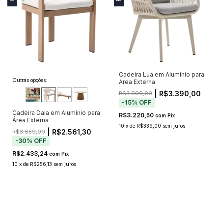
Cadeira Lua em Alumínio para
Outras opções:
Área Externa
| R$3.390,00
R$3.990,00
-
15
%
OFF
Cadeira Dala em Alumínio para
R$3.220,50
com
Pix
Área Externa
10
x
de
R$339,00
sem juros
| R$2.561,30
R$3.659,00
-
30
%
OFF
R$2.433,24
com
Pix
10
x
de
R$256,13
sem juros