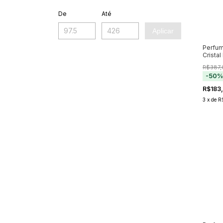
De
Até
Aplicar
Perfum
Cristal
R$387,
-
50
R$183
3
x
de
R