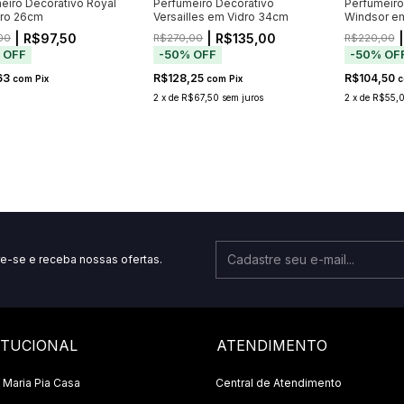
eiro Decorativo Royal
Perfumeiro Decorativo
Perfumeiro
dro 26cm
Versailles em Vidro 34cm
Windsor em
| R$97,50
| R$135,00
|
00
R$270,00
R$220,00
%
OFF
-
50
%
OFF
-
50
%
OF
63
R$128,25
R$104,50
com
Pix
com
Pix
c
2
x
de
R$67,50
sem juros
2
x
de
R$55,
e-se e receba nossas ofertas.
ITUCIONAL
ATENDIMENTO
 Maria Pia Casa
Central de Atendimento