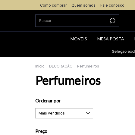
Como comprar
Quem somos
Fale conosco
MÓVEIS
MESA POSTA
Seleção exclusiva de it
Início
.
DECORAÇÃO
.
Perfumeiros
Perfumeiros
Ordenar por
Preço