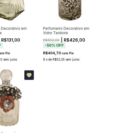
 Decorativo em
Perfumeiro Decorativo em
e
Vidro Tardoire
 R$131,00
| R$426,00
R$852,00
F
-
50
%
OFF
R$404,70
om
Pix
com
Pix
50
sem juros
8
x
de
R$53,25
sem juros