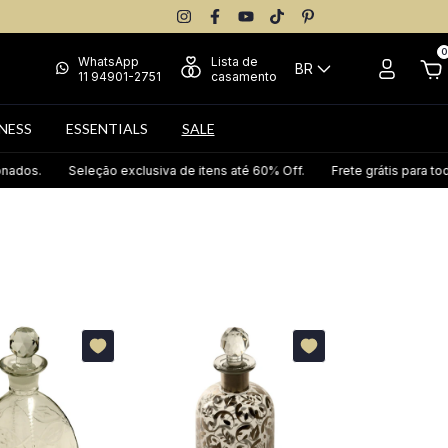
0
WhatsApp
Lista de
BR
11 94901-2751
casamento
NESS
ESSENTIALS
SALE
Seleção exclusiva de itens até 60% Off.
Frete grátis para todo Brasil e