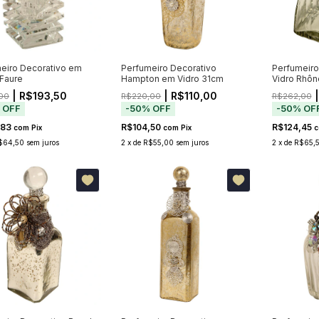
eiro Decorativo em
Perfumeiro Decorativo
Perfumeiro
 Faure
Hampton em Vidro 31cm
Vidro Rhôn
| R$193,50
| R$110,00
|
00
R$220,00
R$262,00
%
OFF
-
50
%
OFF
-
50
%
OF
,83
R$104,50
R$124,45
com
Pix
com
Pix
c
$64,50
sem juros
2
x
de
R$55,00
sem juros
2
x
de
R$65,