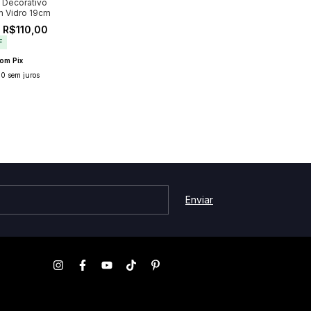
 Decorativo
 Vidro 19cm
 R$110,00
F
om
Pix
00
sem juros