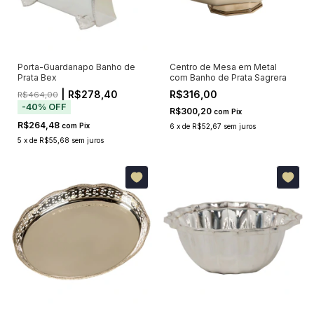
Porta-Guardanapo Banho de
Centro de Mesa em Metal
Prata Bex
com Banho de Prata Sagrera
| R$278,40
R$316,00
R$464,00
-
40
%
OFF
R$300,20
com
Pix
R$264,48
com
Pix
6
x
de
R$52,67
sem juros
5
x
de
R$55,68
sem juros