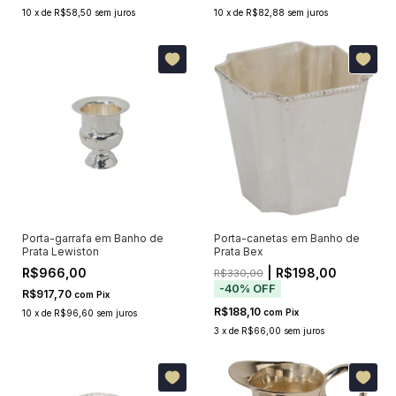
10
x
de
R$58,50
sem juros
10
x
de
R$82,88
sem juros
Porta-garrafa em Banho de
Porta-canetas em Banho de
Prata Lewiston
Prata Bex
R$966,00
| R$198,00
R$330,00
-
40
%
OFF
R$917,70
com
Pix
R$188,10
com
Pix
10
x
de
R$96,60
sem juros
3
x
de
R$66,00
sem juros