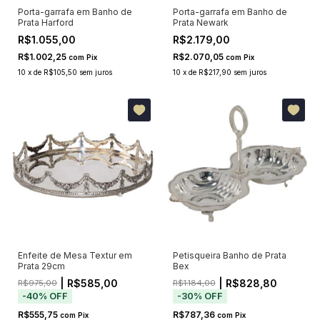
Porta-garrafa em Banho de
Porta-garrafa em Banho de
Prata Harford
Prata Newark
R$1.055,00
R$2.179,00
R$1.002,25
R$2.070,05
com
Pix
com
Pix
10
x
de
R$105,50
sem juros
10
x
de
R$217,90
sem juros
Enfeite de Mesa Textur em
Petisqueira Banho de Prata
Prata 29cm
Bex
| R$585,00
| R$828,80
R$975,00
R$1.184,00
-
40
%
OFF
-
30
%
OFF
R$555,75
R$787,36
com
Pix
com
Pix