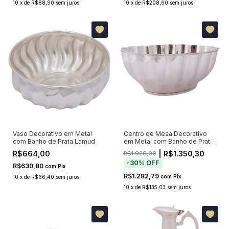
10
x
de
R$88,90
sem juros
10
x
de
R$208,60
sem juros
Vaso Decorativo em Metal
Centro de Mesa Decorativo
com Banho de Prata Lamud
em Metal com Banho de Prata
Omar
R$664,00
| R$1.350,30
R$1.929,00
-
30
%
OFF
R$630,80
com
Pix
R$1.282,79
com
Pix
10
x
de
R$66,40
sem juros
10
x
de
R$135,03
sem juros