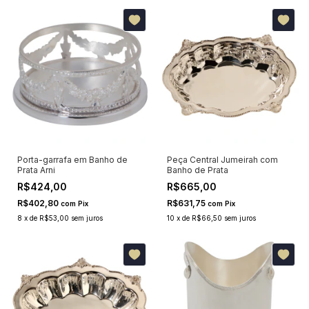
Porta-garrafa em Banho de
Peça Central Jumeirah com
Prata Arni
Banho de Prata
R$424,00
R$665,00
R$402,80
R$631,75
com
Pix
com
Pix
8
x
de
R$53,00
sem juros
10
x
de
R$66,50
sem juros