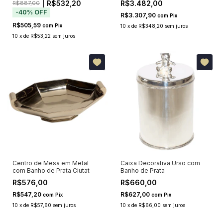
| R$532,20
R$3.482,00
R$887,00
-
40
%
OFF
R$3.307,90
com
Pix
R$505,59
com
Pix
10
x
de
R$348,20
sem juros
10
x
de
R$53,22
sem juros
Centro de Mesa em Metal
Caixa Decorativa Urso com
com Banho de Prata Ciutat
Banho de Prata
R$576,00
R$660,00
R$547,20
R$627,00
com
Pix
com
Pix
10
x
de
R$57,60
sem juros
10
x
de
R$66,00
sem juros