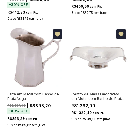
-
30
%
OFF
R$400,90
com
Pix
R$442,23
com
Pix
8
x
de
R$52,75
sem juros
9
x
de
R$51,72
sem juros
Jarra em Metal com Banho de
Centro de Mesa Decorativo
Prata Vega
em Metal com Banho de Prata
Marudi
| R$898,20
R$1.392,00
R$1.497,00
-
40
%
OFF
R$1.322,40
com
Pix
R$853,29
com
Pix
10
x
de
R$139,20
sem juros
10
x
de
R$89,82
sem juros