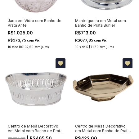
Jarra em Vidro com Banho de
Manteigueira em Metal com
Prata Anfe
Banho de Prata Buhler
R$1.025,00
R$713,00
R$973,75
R$677,35
com
Pix
com
Pix
10
x
de
R$102,50
sem juros
10
x
de
R$71,30
sem juros
Centro de Mesa Decorativo
Centro de Mesa Decorativo
em Metal com Banho de Prata
em Metal com Banho de Prata
Milford
Andreu
| R$465,50
R$422,00
R$665,00