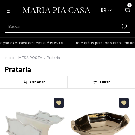
0
BR
usiva de itens até 60% Off.
Frete grátis para todo Brasil em itens sele
Início
.
MESA POSTA
.
Prataria
Prataria
Ordenar
Filtrar