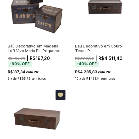
Baú Decorativo em Madeira
Baú Decorativo em Couro
Loft Vivo Maria Pia Pequeno
Texas P
28cm
| R$197,20
| R$4.511,40
R$493,00
R$7.519,00
-
60
%
OFF
-
40
%
OFF
R$187,34
R$4.285,83
com
Pix
com
Pix
3
x
de
R$65,73
sem juros
10
x
de
R$451,14
sem juros