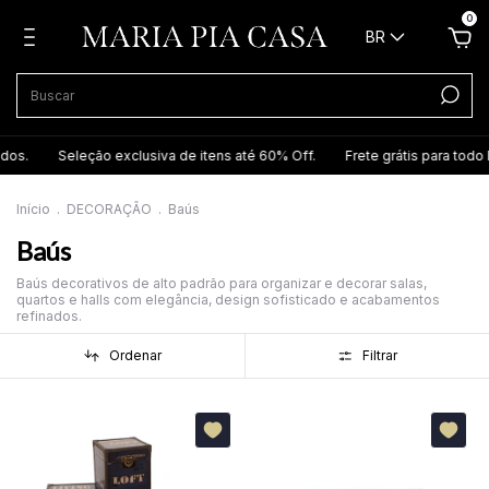
0
BR
Seleção exclusiva de itens até 60% Off.
Frete grátis para todo Brasi
Início
.
DECORAÇÃO
.
Baús
Baús
Baús decorativos de alto padrão para organizar e decorar salas,
quartos e halls com elegância, design sofisticado e acabamentos
refinados.
Ordenar
Filtrar