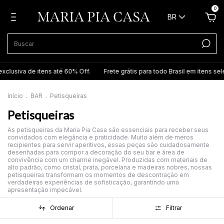
0
BR
 itens até 60% Off.
Frete grátis para todo Brasil em itens selecionados.
Início
.
BAR
.
Petisqueiras
Petisqueiras
As petisqueiras da Maria Pia Casa são essenciais para receber seus
convidados com elegância e praticidade. Muito além de meros
recipientes para servir aperitivos, essas peças são cuidadosamente
desenhadas para compor a decoração do seu bar e área de
convivência com um charme inegável. Produzidas com materiais de
alto padrão, como cristal, prata, porcelana e madeiras nobres, nossas
petisqueiras transformam os momentos de descontração em
verdadeiras experiências de sofisticação, garantindo uma
apresentação impecável.
Ordenar
Filtrar