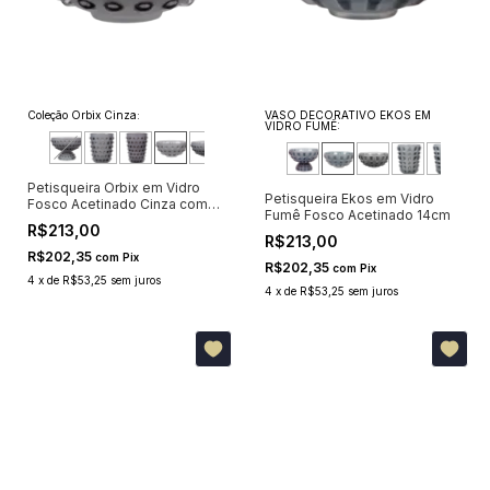
Coleção Orbix Cinza:
VASO DECORATIVO EKOS EM
VIDRO FUMÊ:
Petisqueira Orbix em Vidro
Petisqueira Ekos em Vidro
Fosco Acetinado Cinza com
Fumê Fosco Acetinado 14cm
Pontos Cristalinos 14cm
R$213,00
R$213,00
R$202,35
com
Pix
R$202,35
com
Pix
4
x
de
R$53,25
sem juros
4
x
de
R$53,25
sem juros