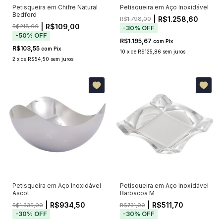
Petisqueira em Chifre Natural
Petisqueira em Aço Inoxidável
Bedford
| R$1.258,60
R$1.798,00
| R$109,00
R$218,00
-
30
%
OFF
-
50
%
OFF
R$1.195,67
com
Pix
R$103,55
com
Pix
10
x
de
R$125,86
sem juros
2
x
de
R$54,50
sem juros
Petisqueira em Aço Inoxidável
Petisqueira em Aço Inoxidável
Ascot
Barbacoa M
| R$934,50
| R$511,70
R$1.335,00
R$731,00
-
30
%
OFF
-
30
%
OFF