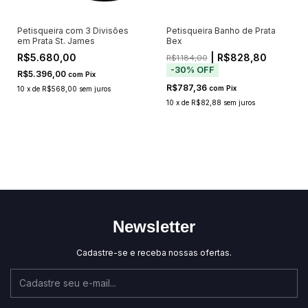
Petisqueira com 3 Divisões
Petisqueira Banho de Prata
em Prata St. James
Bex
R$5.680,00
| R$828,80
R$1.184,00
-
30
%
OFF
R$5.396,00
com
Pix
R$787,36
com
Pix
10
x
de
R$568,00
sem juros
10
x
de
R$82,88
sem juros
Newsletter
Cadastre-se e receba nossas ofertas.