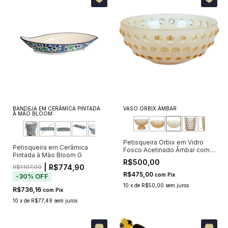
BANDEJA EM CERÂMICA PINTADA
VASO ORBIX ÂMBAR:
À MÃO BLOOM:
Petisqueira Orbix em Vidro
Petisqueira em Cerâmica
Fosco Acetinado Âmbar com
Pintada à Mão Bloom G
Pontos Cristalinos 25cm
R$500,00
| R$774,90
R$1.107,00
R$475,00
com
Pix
-
30
%
OFF
10
x
de
R$50,00
sem juros
R$736,16
com
Pix
10
x
de
R$77,49
sem juros