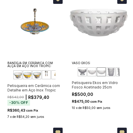
BANDEJA EM CERÂMICA COM
VASO EKOS:
ALÇA EM AÇO INOX TROPIC:
Petisqueira Ekos em Vidro
Petisqueira em Cerâmica com
Fosco Acetinado 25cm
Detalhe em Aço Inox Tropic
R$500,00
| R$379,40
R$542,00
R$475,00
com
Pix
-
30
%
OFF
10
x
de
R$50,00
sem juros
R$360,43
com
Pix
7
x
de
R$54,20
sem juros