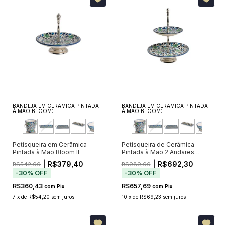
BANDEJA EM CERÂMICA PINTADA
BANDEJA EM CERÂMICA PINTADA
À MÃO BLOOM:
À MÃO BLOOM:
Petisqueira em Cerâmica
Petisqueira de Cerâmica
Pintada à Mão Bloom II
Pintada à Mão 2 Andares
Bloom
| R$379,40
| R$692,30
R$542,00
R$989,00
-
30
%
OFF
-
30
%
OFF
R$360,43
R$657,69
com
Pix
com
Pix
7
x
de
R$54,20
sem juros
10
x
de
R$69,23
sem juros