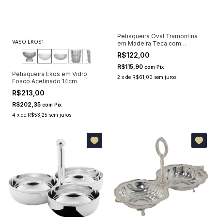
Petisqueira Oval Tramontina
VASO EKOS:
em Madeira Teca com
Divisórias
R$122,00
R$115,90
com
Pix
Petisqueira Ekos em Vidro
2
x
de
R$61,00
sem juros
Fosco Acetinado 14cm
R$213,00
R$202,35
com
Pix
4
x
de
R$53,25
sem juros