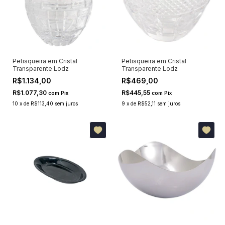
Petisqueira em Cristal
Petisqueira em Cristal
Transparente Lodz
Transparente Lodz
R$1.134,00
R$469,00
R$1.077,30
R$445,55
com
Pix
com
Pix
10
x
de
R$113,40
sem juros
9
x
de
R$52,11
sem juros