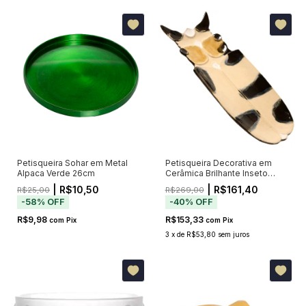
Petisqueira Sohar em Metal
Petisqueira Decorativa em
Alpaca Verde 26cm
Cerâmica Brilhante Inseto
Heimlich
| R$10,50
| R$161,40
R$25,00
R$269,00
-
58
%
OFF
-
40
%
OFF
R$9,98
R$153,33
com
Pix
com
Pix
3
x
de
R$53,80
sem juros