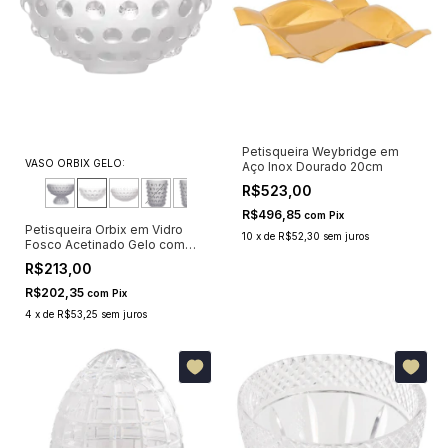
Petisqueira Weybridge em
VASO ORBIX GELO:
Aço Inox Dourado 20cm
R$523,00
R$496,85
com
Pix
Petisqueira Orbix em Vidro
10
x
de
R$52,30
sem juros
Fosco Acetinado Gelo com
Pontos Cristalinos 14cm
R$213,00
R$202,35
com
Pix
4
x
de
R$53,25
sem juros