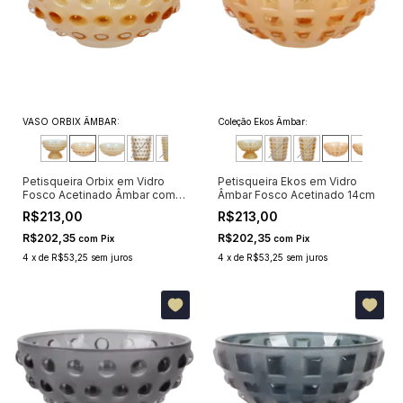
VASO ORBIX ÂMBAR:
Coleção Ekos Âmbar:
Petisqueira Orbix em Vidro
Petisqueira Ekos em Vidro
Fosco Acetinado Âmbar com
Âmbar Fosco Acetinado 14cm
Pontos Cristalinos 14cm
R$213,00
R$213,00
R$202,35
R$202,35
com
Pix
com
Pix
4
x
de
R$53,25
sem juros
4
x
de
R$53,25
sem juros