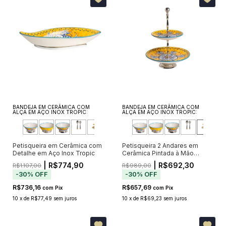
BANDEJA EM CERÂMICA COM
BANDEJA EM CERÂMICA COM
ALÇA EM AÇO INOX TROPIC:
ALÇA EM AÇO INOX TROPIC:
Petisqueira em Cerâmica com
Petisqueira 2 Andares em
Detalhe em Aço Inox Tropic
Cerâmica Pintada à Mão
Tropic
| R$774,90
| R$692,30
R$1.107,00
R$989,00
-
30
%
OFF
-
30
%
OFF
R$736,16
R$657,69
com
Pix
com
Pix
10
x
de
R$77,49
sem juros
10
x
de
R$69,23
sem juros