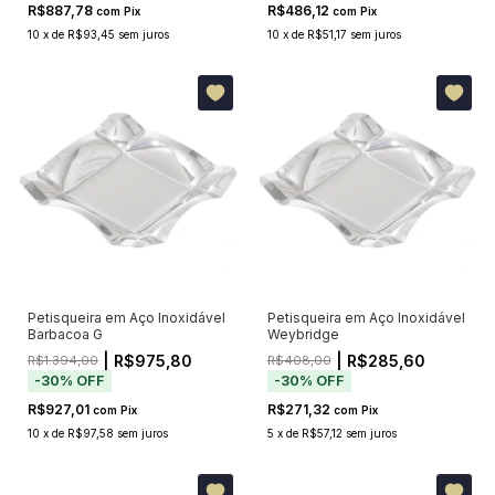
R$887,78
R$486,12
com
Pix
com
Pix
10
x
de
R$93,45
sem juros
10
x
de
R$51,17
sem juros
Petisqueira em Aço Inoxidável
Petisqueira em Aço Inoxidável
Barbacoa G
Weybridge
| R$975,80
| R$285,60
R$1.394,00
R$408,00
-
30
%
OFF
-
30
%
OFF
R$927,01
R$271,32
com
Pix
com
Pix
10
x
de
R$97,58
sem juros
5
x
de
R$57,12
sem juros