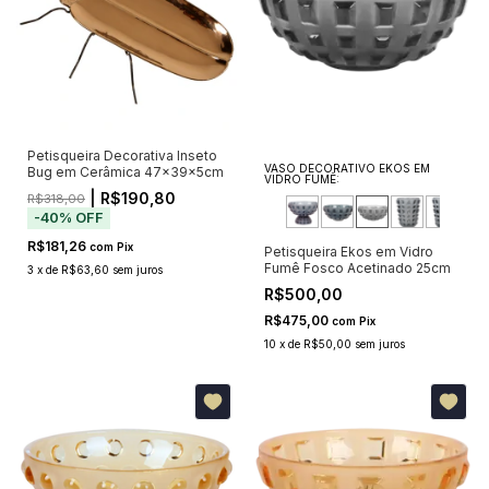
Petisqueira Decorativa Inseto
VASO DECORATIVO EKOS EM
Bug em Cerâmica 47x39x5cm
VIDRO FUMÊ:
| R$190,80
R$318,00
-
40
%
OFF
R$181,26
com
Pix
Petisqueira Ekos em Vidro
Fumê Fosco Acetinado 25cm
3
x
de
R$63,60
sem juros
R$500,00
R$475,00
com
Pix
10
x
de
R$50,00
sem juros