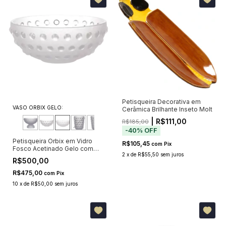
Petisqueira Decorativa em
VASO ORBIX GELO:
Cerâmica Brilhante Inseto Molt
| R$111,00
R$185,00
-
40
%
OFF
Petisqueira Orbix em Vidro
R$105,45
com
Pix
Fosco Acetinado Gelo com
2
x
de
R$55,50
sem juros
Pontos Cristalinos 25cm
R$500,00
R$475,00
com
Pix
10
x
de
R$50,00
sem juros