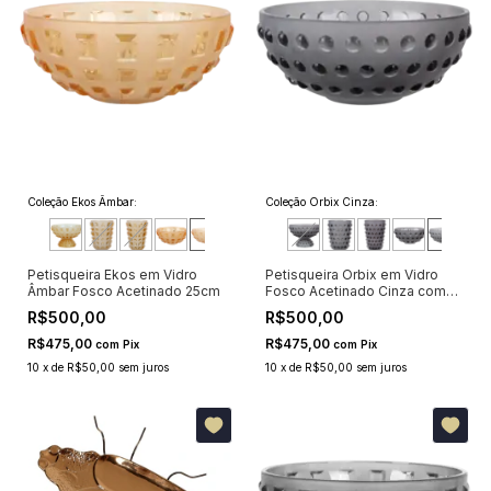
Coleção Ekos Âmbar:
Coleção Orbix Cinza:
Petisqueira Ekos em Vidro
Petisqueira Orbix em Vidro
Âmbar Fosco Acetinado 25cm
Fosco Acetinado Cinza com
Pontos Cristalinos 25cm
R$500,00
R$500,00
R$475,00
R$475,00
com
Pix
com
Pix
10
x
de
R$50,00
sem juros
10
x
de
R$50,00
sem juros