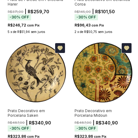
Harer
Coroa
| R$259,70
| R$101,50
R$371,00
R$145,00
-
30
%
OFF
-
30
%
OFF
R$246,72
R$96,43
com
Pix
com
Pix
5
x
de
R$51,94
sem juros
2
x
de
R$50,75
sem juros
Prato Decorativo em
Prato Decorativo em
Porcelana Saken
Porcelana Midoun
| R$340,90
| R$340,90
R$487,00
R$487,00
-
30
%
OFF
-
30
%
OFF
R$323,86
R$323,86
com
Pix
com
Pix