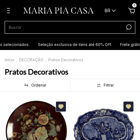
0
BR
elecionados.
Seleção exclusiva de itens até 60% Off.
Frete grátis pa
Início
.
DECORAÇÃO
.
Pratos Decorativos
Pratos Decorativos
Ordenar
Filtrar