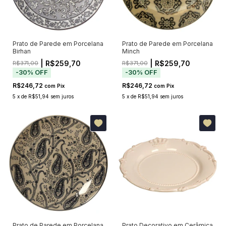
Prato de Parede em Porcelana
Prato de Parede em Porcelana
Birhan
Minch
| R$259,70
| R$259,70
R$371,00
R$371,00
-
30
%
OFF
-
30
%
OFF
R$246,72
R$246,72
com
Pix
com
Pix
5
x
de
R$51,94
sem juros
5
x
de
R$51,94
sem juros
Prato de Parede em Porcelana
Prato Decorativo em Cerâmica