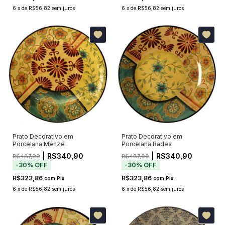
6
x
de
R$56,82
sem juros
6
x
de
R$56,82
sem juros
Prato Decorativo em
Prato Decorativo em
Porcelana Menzel
Porcelana Rades
| R$340,90
| R$340,90
R$487,00
R$487,00
-
30
%
OFF
-
30
%
OFF
R$323,86
R$323,86
com
Pix
com
Pix
6
x
de
R$56,82
sem juros
6
x
de
R$56,82
sem juros