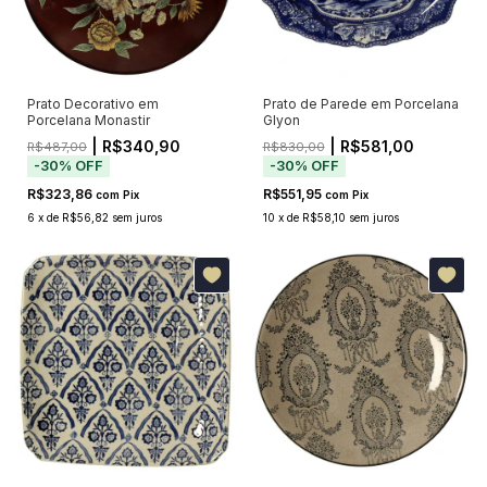
Prato Decorativo em
Prato de Parede em Porcelana
Porcelana Monastir
Glyon
| R$340,90
| R$581,00
R$487,00
R$830,00
-
30
%
OFF
-
30
%
OFF
R$323,86
R$551,95
com
Pix
com
Pix
6
x
de
R$56,82
sem juros
10
x
de
R$58,10
sem juros