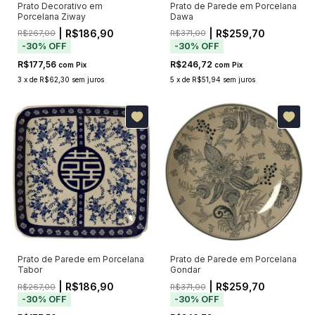
Prato Decorativo em
Prato de Parede em Porcelana
Porcelana Ziway
Dawa
| R$186,90
| R$259,70
R$267,00
R$371,00
-
30
%
OFF
-
30
%
OFF
R$177,56
R$246,72
com
Pix
com
Pix
3
x
de
R$62,30
sem juros
5
x
de
R$51,94
sem juros
Prato de Parede em Porcelana
Prato de Parede em Porcelana
Tabor
Gondar
| R$186,90
| R$259,70
R$267,00
R$371,00
-
30
%
OFF
-
30
%
OFF