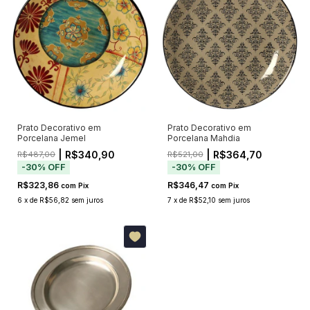
Prato Decorativo em
Prato Decorativo em
Porcelana Jemel
Porcelana Mahdia
| R$340,90
| R$364,70
R$487,00
R$521,00
-
30
%
OFF
-
30
%
OFF
R$323,86
R$346,47
com
Pix
com
Pix
6
x
de
R$56,82
sem juros
7
x
de
R$52,10
sem juros