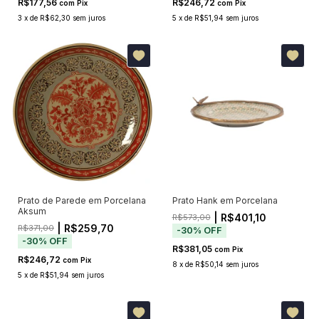
R$177,56
R$246,72
com
Pix
com
Pix
3
x
de
R$62,30
sem juros
5
x
de
R$51,94
sem juros
Prato de Parede em Porcelana
Prato Hank em Porcelana
Aksum
| R$401,10
R$573,00
| R$259,70
R$371,00
-
30
%
OFF
-
30
%
OFF
R$381,05
com
Pix
R$246,72
com
Pix
8
x
de
R$50,14
sem juros
5
x
de
R$51,94
sem juros