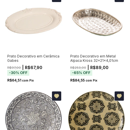
Prato Decorativo em Cerâmica
Prato Decorativo em Metal
Gabes
Alpaca Kross 32x21x4,01cm
| R$67,90
| R$89,00
R$97,00
R$253,00
-
30
%
OFF
-
65
%
OFF
R$64,51
R$84,55
com
Pix
com
Pix