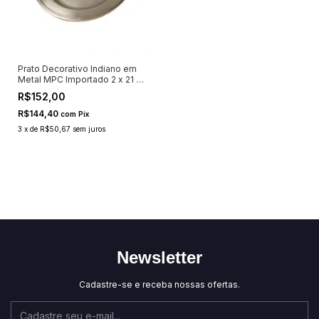
Prato Decorativo Indiano em
Metal MPC Importado 2 x 21 x
21cm
R$152,00
R$144,40
com
Pix
3
x
de
R$50,67
sem juros
Newsletter
Cadastre-se e receba nossas ofertas.