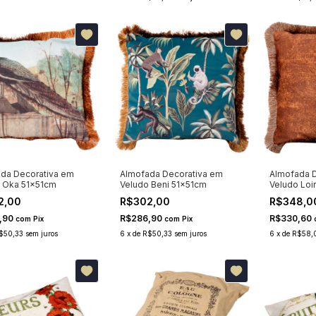
da Decorativa em
Almofada Decorativa em
Almofada D
 Oka 51x51cm
Veludo Beni 51x51cm
Veludo Loi
2,00
R$302,00
R$348,0
,90
R$286,90
R$330,60
com
Pix
com
Pix
$50,33
sem juros
6
x
de
R$50,33
sem juros
6
x
de
R$58,