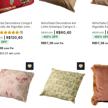
da Decorativa Coruja II
Almofada Decorativa em
Almofada D
cido de Algodão com
Linho Estampa Campo II
Algodão Es
mento
46x46cm
46x46cm
(1)
| R$60,40
| 
R$151,00
R$151,00
-
60
%
OFF
-
60
%
OF
| R$120,40
00
%
OFF
R$57,38
R$57,38
com
Pix
c
,38
com
Pix
$60,20
sem juros