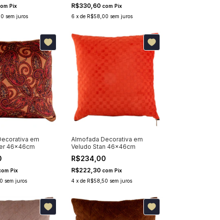
R$330,60
com
Pix
com
Pix
00
sem juros
6
x
de
R$58,00
sem juros
ecorativa em
Almofada Decorativa em
ter 46x46cm
Veludo Stan 46x46cm
0
R$234,00
R$222,30
com
Pix
com
Pix
0
sem juros
4
x
de
R$58,50
sem juros