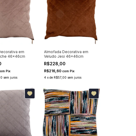
ecorativa em
Almofada Decorativa em
rche 46x46cm
Veludo Jesi 46x46cm
0
R$228,00
R$216,60
com
Pix
com
Pix
00
sem juros
4
x
de
R$57,00
sem juros