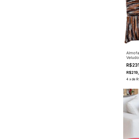
Almofa
Veludo
R$23
R$219
4
x
de
R