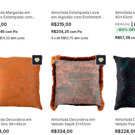
da Margarida em
Almofada Estampada Love
Almofada e
ão Estampado com
em Algodão com Enchimento
40x43cm
mento 40x55cm
46cm
,00
R$215,00
| 
R$151,00
-
60
%
OF
,45
R$204,25
com
Pix
com
Pix
R$57,38
c
$50,33
sem juros
4
x
de
R$53,75
sem juros
da Decorativa em
Almofada Decorativa em
Almofada D
 Siro 46x46cm
Veludo Sepik 51x51cm
Veludo Pa
8,00
R$334,00
R$228,0