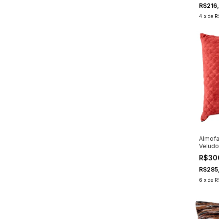
R$216
4
x
de
R
Almofa
Velud
R$30
R$285
6
x
de
R