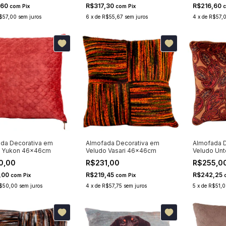
,60
R$317,30
R$216,60
com
Pix
com
Pix
$57,00
sem juros
6
x
de
R$55,67
sem juros
4
x
de
R$57,
da Decorativa em
Almofada Decorativa em
Almofada D
o Yukon 46x46cm
Veludo Vasari 46x46cm
Veludo Un
0,00
R$231,00
R$255,0
,00
R$219,45
R$242,25
com
Pix
com
Pix
$50,00
sem juros
4
x
de
R$57,75
sem juros
5
x
de
R$51,0