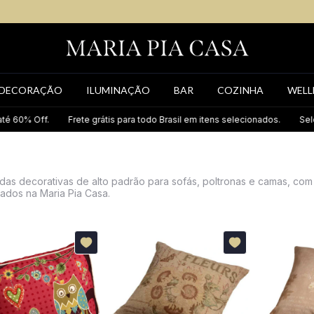
DECORAÇÃO
ILUMINAÇÃO
BAR
COZINHA
WELL
Frete grátis para todo Brasil em itens selecionados.
Seleção exclusiva
das decorativas de alto padrão para sofás, poltronas e camas, com
cados na Maria Pia Casa.