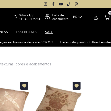
0
WhatsApp
Lista de
BR
11 94901-2751
casamento
NESS
ESSENTIALS
SALE
 de itens até 60% Off.
Frete grátis para todo Brasil em itens selecionad
 texturas, cores e acabamentos