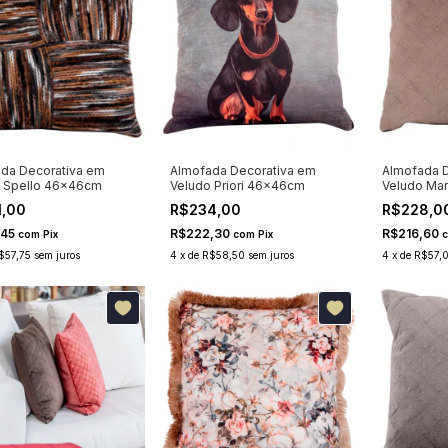
da Decorativa em
Almofada Decorativa em
Almofada D
 Spello 46x46cm
Veludo Priori 46x46cm
Veludo Ma
1,00
R$234,00
R$228,0
,45
R$222,30
R$216,60
com
Pix
com
Pix
$57,75
sem juros
4
x
de
R$58,50
sem juros
4
x
de
R$57,