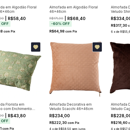
da em Algodão Floral
Almofada em Algodão Floral
Almofada D
46x46cm
46x46cm
Veludo Shi
| R$58,40
| R$68,40
R$334,0
00
R$171,00
%
OFF
-
60
%
OFF
R$317,30
c
48
R$64,98
com
Pix
com
Pix
6
x
de
R$55,
da Florista em
Almofada Decorativa em
Almofada D
ão com Enchimento
Veludo Scacchi 46x46cm
Veludo Ca
6cm
| R$43,80
R$234,00
R$228,0
00
%
OFF
R$222,30
R$216,60
com
Pix
61
com
Pix
4
x
de
R$58,50
sem juros
4
x
de
R$57,