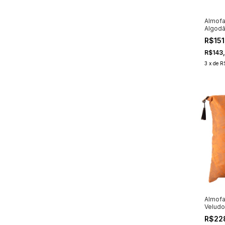
Almofa
Algod
Enchi
R$151
R$143
3
x
de
R
Almofa
Veludo
R$22