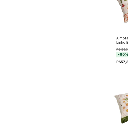
Almofa
Linho 
Prove
R$151,
-
60
R$57,