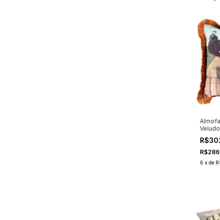
Almofa
Veludo
R$30
R$286
6
x
de
R