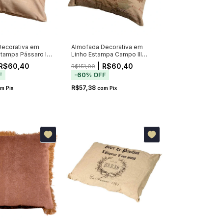
ecorativa em
Almofada Decorativa em
tampa Pássaro I
Linho Estampa Campo III
46x46cm
R$60,40
| R$60,40
R$151,00
F
-
60
%
OFF
R$57,38
om
Pix
com
Pix