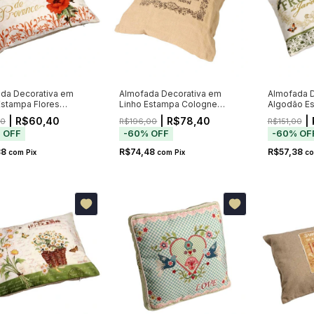
da Decorativa em
Almofada Decorativa em
Almofada D
Estampa Flores
Linho Estampa Cologne
Algodão E
nce 55x40cm
46x46cm
55x40cm
| R$60,40
| R$78,40
| 
00
R$196,00
R$151,00
%
OFF
-
60
%
OFF
-
60
%
OF
38
R$74,48
R$57,38
com
Pix
com
Pix
c