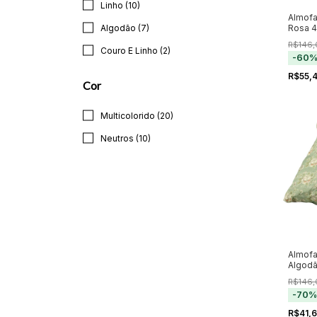
Linho (10)
Almofa
Rosa 
Algodão (7)
R$146,
Couro E Linho (2)
-
60
R$55,
Cor
Multicolorido (20)
Neutros (10)
Almofa
Algod
46x4
R$146,
-
70
R$41,