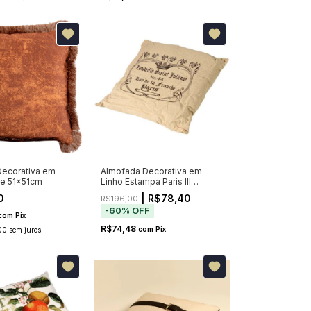
ecorativa em
Almofada Decorativa em
re 51x51cm
Linho Estampa Paris III
46x46cm
0
| R$78,40
R$196,00
-
60
%
OFF
com
Pix
R$74,48
com
Pix
00
sem juros