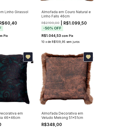
m Linho Girassol
Almofada em Couro Natural e
Linho Falls 46cm
R$60,40
| R$1.099,50
R$2.199,00
F
-
50
%
OFF
R$1.044,53
om
Pix
com
Pix
10
x
de
R$109,95
sem juros
ecorativa em
Almofada Decorativa em
via 46x46cm
Veludo Mekong 51x51cm
0
R$348,00