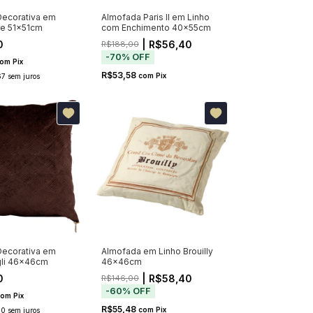
ecorativa em
Almofada Paris II em Linho
re 51x51cm
com Enchimento 40x55cm
0
| R$56,40
R$188,00
-
70
%
OFF
om
Pix
R$53,58
com
Pix
67
sem juros
ecorativa em
Almofada em Linho Brouilly
gli 46x46cm
46x46cm
0
| R$58,40
R$146,00
-
60
%
OFF
com
Pix
R$55,48
com
Pix
00
sem juros