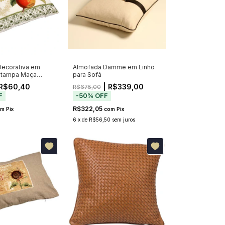
ecorativa em
Almofada Damme em Linho
stampa Maça
para Sofá
R$60,40
| R$339,00
R$678,00
F
-
50
%
OFF
R$322,05
om
Pix
com
Pix
6
x
de
R$56,50
sem juros