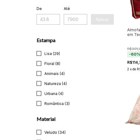
De
Até
Aplicar
Almofa
em Te
Enchi
Estampa
R$301,
Lisa (29)
-
60
R$114
Floral (8)
2
x
de
R
Animais (4)
Natureza (4)
Urbana (4)
Romântica (3)
Material
Veludo (34)