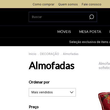
Como comprar
Quem somos
Fale conosco
MÓVEIS
MESA POSTA
Seleção exclusiva de itens até 60% Off.
Início
.
DECORAÇÃO
.
Almofadas
Almofadas
Almofa
sofisti
Ordenar por
Preço