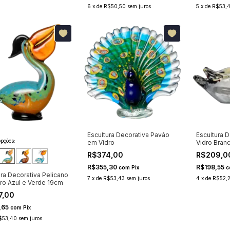
6
x
de
R$50,50
sem juros
5
x
de
R$53,
Escultura Decorativa Pavão
Escultura 
pções:
em Vidro
Vidro Bran
Vermelho 
R$374,00
R$209,0
R$355,30
R$198,55
com
Pix
c
ura Decorativa Pelicano
7
x
de
R$53,43
sem juros
4
x
de
R$52,
ro Azul e Verde 19cm
7,00
,65
com
Pix
$53,40
sem juros