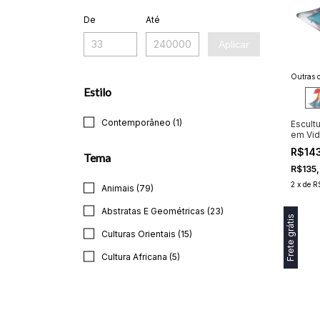
De
Até
Aplicar
Outras o
Estilo
Contemporâneo (1)
Escult
em Vid
R$14
Tema
R$135
2
x
de
R
Animais (79)
Abstratas E Geométricas (23)
Frete grátis
Culturas Orientais (15)
Cultura Africana (5)