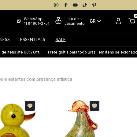
0
WhatsApp
Lista de
BR
11 94901-2751
casamento
NESS
ESSENTIALS
SALE
é 60% Off.
Frete grátis para todo Brasil em itens selecionados.
Seleç
es e estantes com presença artística