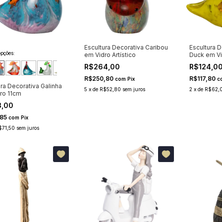
Escultura Decorativa Caribou
Escultura D
pções:
em Vidro Artístico
Duck em Vi
R$264,00
R$124,0
R$250,80
R$117,80
com
Pix
c
ura Decorativa Galinha
5
x
de
R$52,80
sem juros
2
x
de
R$62,
ro 11cm
3,00
,85
com
Pix
$71,50
sem juros