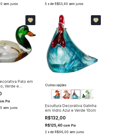
40
sem juros
5
x
de
R$53,40
sem juros
Decorativa Pato em
Outras opções:
co, Verde e
9cm
0
om
Pix
Escultura Decorativa Galinha
25
sem juros
em Vidro Azul e Verde 10cm
R$132,00
R$125,40
com
Pix
2
x
de
R$66,00
sem juros