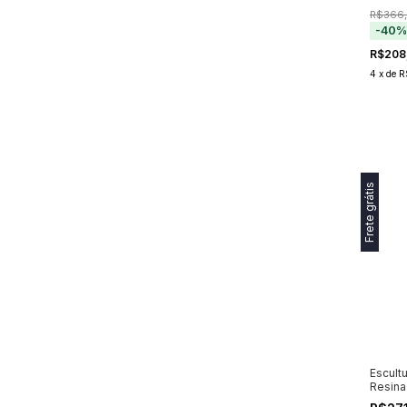
R$366
-
40
R$208
4
x
de
R
Frete grátis
Escult
Resina 
49cm