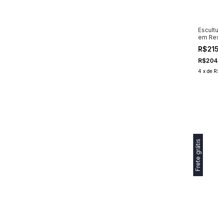
Escult
em Re
R$21
R$204
4
x
de
R
Frete grátis