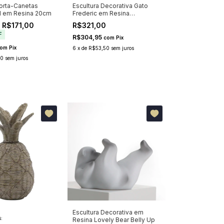
Porta-Canetas
Escultura Decorativa Gato
II em Resina 20cm
Frederic em Resina
18x12x18cm
 R$171,00
R$321,00
F
R$304,95
com
Pix
om
Pix
6
x
de
R$53,50
sem juros
00
sem juros
Escultura Decorativa em
:
Resina Lovely Bear Belly Up