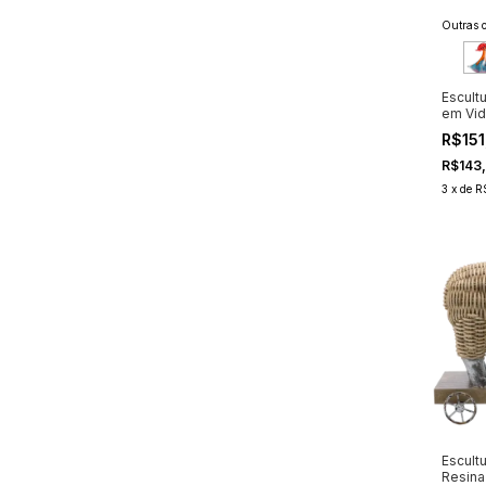
Outras o
Escult
em Vid
R$151
R$143
3
x
de
R
Escult
Resina