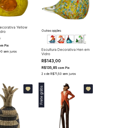
ecorativa Yellow
Outras opções:
dro
0
om
Pix
Escultura Decorativa Hen em
00
sem juros
Vidro
R$143,00
R$135,85
com
Pix
2
x
de
R$71,50
sem juros
Frete grátis