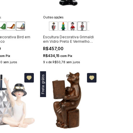
:
Outras opções:
ecorativa Bird em
Escultura Decorativa Grimaldi
ico
em Vidro Preto E Vermelho
16cm
0
R$457,00
R$434,15
com
Pix
com
Pix
00
sem juros
9
x
de
R$50,78
sem juros
Frete grátis