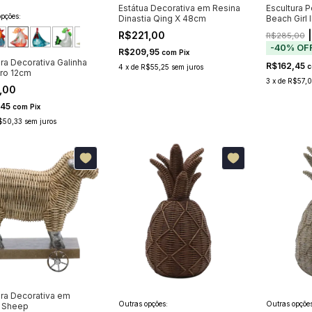
Estátua Decorativa em Resina
Escultura 
pções:
Dinastia Qing X 48cm
Beach Girl 
R$221,00
|
R$285,00
-
40
%
OF
R$209,95
com
Pix
ura Decorativa Galinha
R$162,45
c
4
x
de
R$55,25
sem juros
ro 12cm
3
x
de
R$57,
,00
,45
com
Pix
$50,33
sem juros
ura Decorativa em
Outras opções:
Outras opções
 Sheep