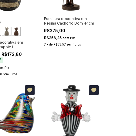
Escultura decorativa em
:
Resina Cachorro Dom 44cm
R$375,00
R$356,25
com
Pix
Decorativa em
7
x
de
R$53,57
sem juros
eapple I
 R$172,80
F
om
Pix
60
sem juros