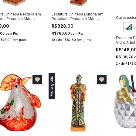
ura Chinesa Relíquia em
Escultura Chinesa Durgha em
Outras opções
ana Pintada à Mão
Porcelana Pintada à Mão
35cm
9,00
R$828,00
,05
R$786,60
com
Pix
com
Pix
Escultura D
R$75,90
sem juros
10
x
de
R$82,80
sem juros
Vidro Artíst
R$146,0
R$138,70
2
x
de
R$73,
Frete grátis