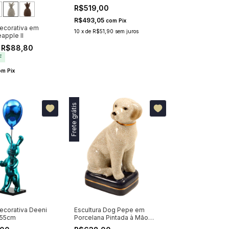
R$519,00
R$493,05
com
Pix
Decorativa em
10
x
de
R$51,90
sem juros
apple II
 R$88,80
F
om
Pix
Frete grátis
Decorativa Deeni
Escultura Dog Pepe em
 55cm
Porcelana Pintada à Mão
24cm