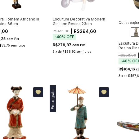
ura Homem Africano III
Escultura Decorativa Modern
Outras opções
sina 66cm
Girl I em Resina 23cm
5,00
| R$294,60
R$491,00
-
40
%
OFF
,25
com
Pix
Escultura 
R$279,87
com
Pix
$53,75
sem juros
Resina Pin
5
x
de
R$58,92
sem juros
|
R$288,00
-
40
%
OF
R$164,16
c
3
x
de
R$57,
Frete grátis