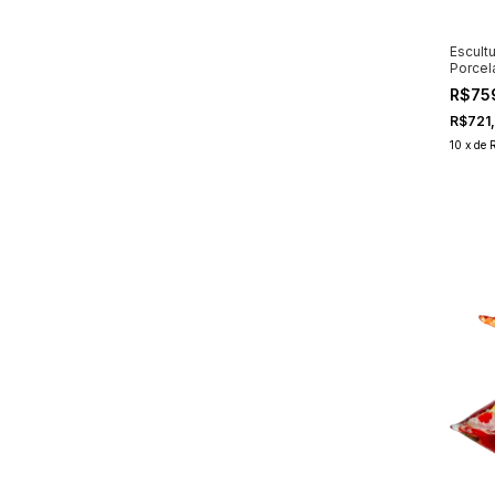
Escult
Porcel
27cm
R$75
R$721
10
x
de