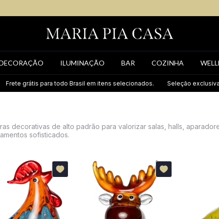
DECORAÇÃO
ILUMINAÇÃO
BAR
COZINHA
WELL
is para todo Brasil em itens selecionados.
Seleção exclusiva de itens at
uras decorativas de alto padrão para valorizar salas, halls, aparador
amentos sofisticados.