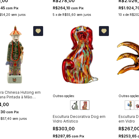
1,00
R$278,00
R$2.026
,45
R$264,10
R$1.924,7
com
Pix
com
Pix
$54,20
sem juros
5
x
de
R$55,60
sem juros
10
x
de
R$20
ura Chinesa Hutong em
Outras opções:
Outras opções
ana Pintada à Mão
4,00
,30
com
Pix
Escultura Decorativa Dog em
Escultura 
R$57,40
sem juros
Vidro Artístico
em Vidro
R$303,00
R$267,0
R$287,85
R$253,65
com
Pix