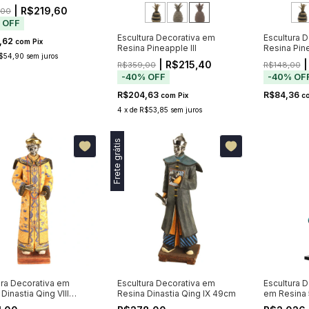
| R$219,60
,00
%
OFF
Escultura Decorativa em
Escultura 
,62
com
Pix
Resina Pineapple III
Resina Pine
$54,90
sem juros
| R$215,40
|
R$359,00
R$148,00
-
40
%
OFF
-
40
%
OF
R$204,63
R$84,36
com
Pix
c
4
x
de
R$53,85
sem juros
Frete grátis
ura Decorativa em
Escultura Decorativa em
Escultura 
Dinastia Qing VIII
Resina Dinastia Qing IX 49cm
em Resina