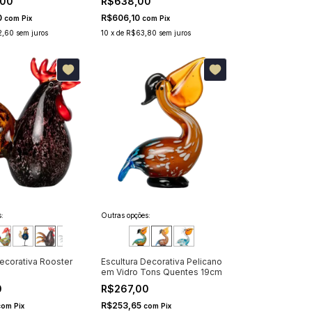
,00
R$638,00
0
R$606,10
com
Pix
com
Pix
2,60
sem juros
10
x
de
R$63,80
sem juros
:
Outras opções:
Decorativa Rooster
Escultura Decorativa Pelicano
em Vidro Tons Quentes 19cm
0
R$267,00
R$253,65
com
Pix
com
Pix