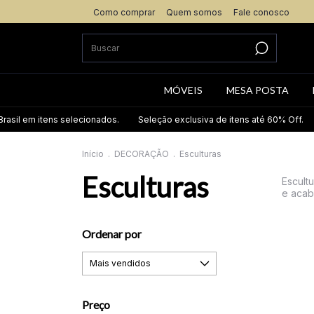
Como comprar
Quem somos
Fale conosco
MÓVEIS
MESA POSTA
tens selecionados.
Seleção exclusiva de itens até 60% Off.
Frete grát
Início
.
DECORAÇÃO
.
Esculturas
Esculturas
Escult
e acab
Ordenar por
Preço