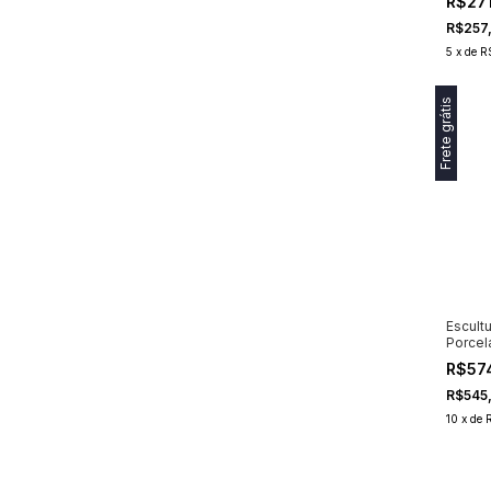
R$27
R$257
5
x
de
R
Frete grátis
Escult
Porcel
26cm
R$57
R$545
10
x
de