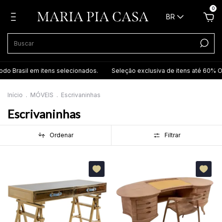
0
BR
odo Brasil em itens selecionados.
Seleção exclusiva de itens até 60% Of
Início
.
MÓVEIS
.
Escrivaninhas
Escrivaninhas
Ordenar
Filtrar