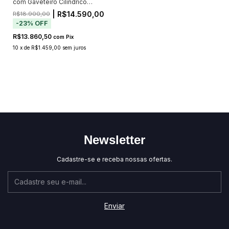
com Gaveteiro Cilíndrico
1,80m
| R$14.590,00
R$18.900,00
-
23
%
OFF
R$13.860,50
com
Pix
10
x
de
R$1.459,00
sem juros
Newsletter
Cadastre-se e receba nossas ofertas.