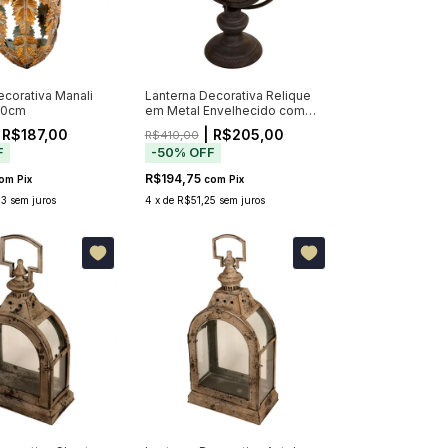
ecorativa Manali
Lanterna Decorativa Relique
40cm
em Metal Envelhecido com
Vidro 56cm
 R$187,00
| R$205,00
R$410,00
F
-
50
%
OFF
R$194,75
om
Pix
com
Pix
33
sem juros
4
x
de
R$51,25
sem juros