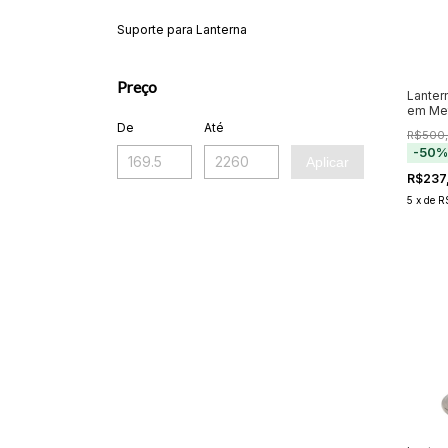
Suporte para Lanterna
Preço
Lanter
em Met
69cm
De
Até
R$500
-
50
Aplicar
R$237
5
x
de
R