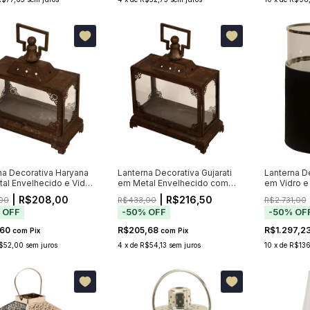
na Decorativa Haryana
Lanterna Decorativa Gujarati
Lanterna D
al Envelhecido e Vidro
em Metal Envelhecido com
em Vidro e
Vidro 50cm
| R$208,00
| R$216,50
00
R$433,00
R$2.731,00
%
OFF
-
50
%
OFF
-
50
%
OF
,60
R$205,68
R$1.297,2
com
Pix
com
Pix
$52,00
sem juros
4
x
de
R$54,13
sem juros
10
x
de
R$136