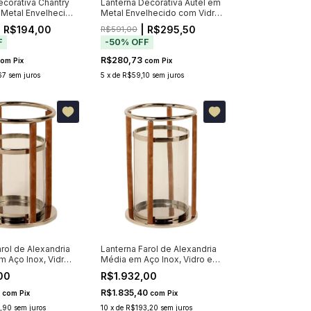
ecorativa Chantry
Lanterna Decorativa Autel em
 Metal Envelhecido
Metal Envelhecido com Vidro
79cm
 R$194,00
| R$295,50
R$591,00
F
-
50
%
OFF
R$280,73
com
Pix
com
Pix
67
sem juros
5
x
de
R$59,10
sem juros
rol de Alexandria
Lanterna Farol de Alexandria
 Aço Inox, Vidro
Média em Aço Inox, Vidro e
Couro
00
R$1.932,00
5
R$1.835,40
com
Pix
com
Pix
,90
sem juros
10
x
de
R$193,20
sem juros