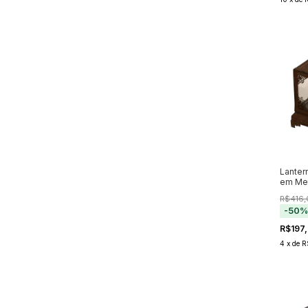
Lanter
em Met
54cm
R$416,
-
50
R$197
4
x
de
R