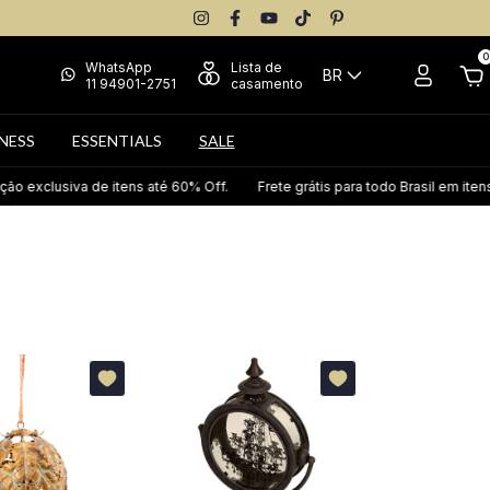
0
WhatsApp
Lista de
BR
11 94901-2751
casamento
NESS
ESSENTIALS
SALE
tens até 60% Off.
Frete grátis para todo Brasil em itens selecionados.