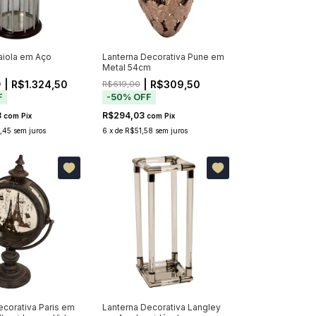
aiola em Aço
Lanterna Decorativa Pune em
Metal 54cm
| R$1.324,50
| R$309,50
0
R$619,00
F
-
50
%
OFF
8
R$294,03
com
Pix
com
Pix
,45
sem juros
6
x
de
R$51,58
sem juros
ecorativa Paris em
Lanterna Decorativa Langley