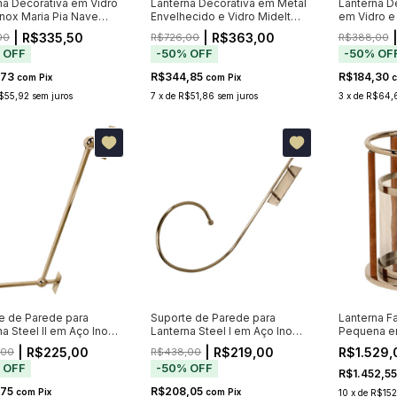
na Decorativa em Vidro
Lanterna Decorativa em Metal
Lanterna D
Inox Maria Pia Nave
Envelhecido e Vidro Midelt
em Vidro e
72cm
50cm
| R$335,50
| R$363,00
|
00
R$726,00
R$388,00
%
OFF
-
50
%
OFF
-
50
%
OF
,73
R$344,85
R$184,30
com
Pix
com
Pix
$55,92
sem juros
7
x
de
R$51,86
sem juros
3
x
de
R$64,
e de Parede para
Suporte de Parede para
Lanterna Fa
na Steel II em Aço Inox
Lanterna Steel I em Aço Inox
Pequena em
 57cm
Polido 64cm
e Couro
| R$225,00
| R$219,00
R$1.529,
,00
R$438,00
%
OFF
-
50
%
OFF
R$1.452,5
,75
R$208,05
com
Pix
com
Pix
10
x
de
R$152