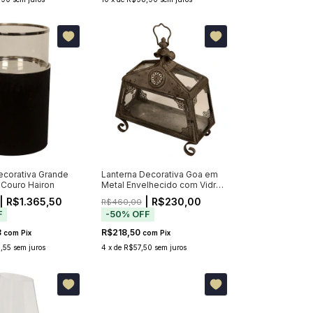
ecorativa Grande
Lanterna Decorativa Goa em
 Couro Hairon
Metal Envelhecido com Vidro
46cm
| R$1.365,50
| R$230,00
R$460,00
F
-
50
%
OFF
3
R$218,50
com
Pix
com
Pix
,55
sem juros
4
x
de
R$57,50
sem juros