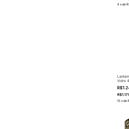
4
x
de
R
Lanter
Vidro
R$1.2
R$1.17
10
x
de