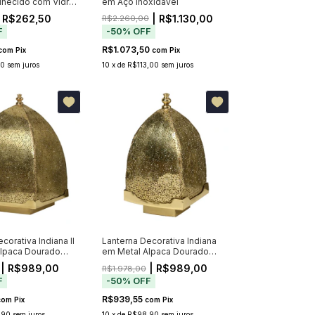
lhecido com Vidro
em Aço Inoxidável
 R$262,50
| R$1.130,00
R$2.260,00
F
-
50
%
OFF
R$1.073,50
com
Pix
com
Pix
50
sem juros
10
x
de
R$113,00
sem juros
corativa Indiana II
Lanterna Decorativa Indiana
lpaca Dourado
em Metal Alpaca Dourado
74cm
| R$989,00
| R$989,00
R$1.978,00
F
-
50
%
OFF
R$939,55
com
Pix
com
Pix
,90
sem juros
10
x
de
R$98,90
sem juros