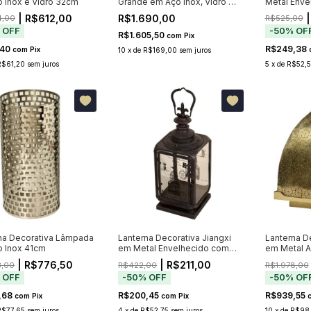
 Inox e Vidro 32cm
Grande em Aço Inox, Vidro e
Metal Enve
Couro
66cm
| R$612,00
R$1.690,00
|
4,00
R$525,00
%
OFF
-
50
%
OF
R$1.605,50
com
Pix
,40
R$249,38
com
Pix
10
x
de
R$169,00
sem juros
R$61,20
sem juros
5
x
de
R$52,
na Decorativa Lâmpada
Lanterna Decorativa Jiangxi
Lanterna De
 Inox 41cm
em Metal Envelhecido com
em Metal A
Vidro 57cm
57cm
| R$776,50
| R$211,00
3,00
R$422,00
R$1.978,00
%
OFF
-
50
%
OFF
-
50
%
OF
,68
R$200,45
R$939,55
com
Pix
com
Pix
R$77,65
sem juros
4
x
de
R$52,75
sem juros
10
x
de
R$98