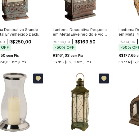
na Decorativa Grande
Lanterna Decorativa Pequena
Lanterna D
al Envelhecido Dakhla
em Metal Envelhecido e Vidro
em Metal 
Dakhla 49cm
| R$250,00
| R$169,50
|
,00
R$339,00
R$374,00
%
OFF
-
50
%
OFF
-
50
%
OF
,50
R$161,03
R$177,65
com
Pix
com
Pix
c
$50,00
sem juros
3
x
de
R$56,50
sem juros
3
x
de
R$62,