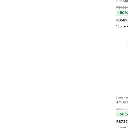
em Aço
R$1.22
-
50
R$581
10
x
de
Lanter
em Aço
R$1.55
-
50
R$737
10
x
de