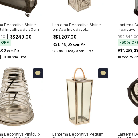
na Decorativa Shrine
Lanterna Decorativa Shrine
Lanterna G
al Envelhecido 50cm
em Aço Inoxidável
inoxidável
47x23x23cm
| R$240,00
R$1.207,00
,00
R$2.649,0
%
OFF
-
50
%
OF
R$1.146,65
com
Pix
,00
R$1.258,2
com
Pix
10
x
de
R$120,70
sem juros
$60,00
sem juros
10
x
de
R$132
na Decorativa Pináculo
Lanterna Decorativa Pequim
Lanterna D