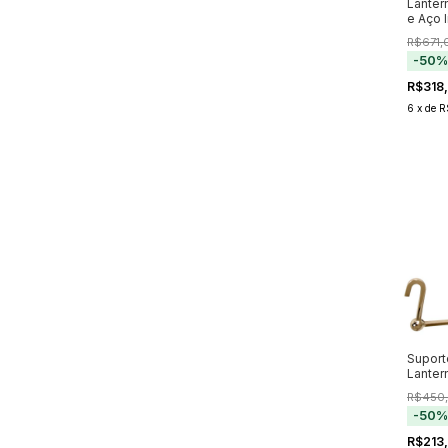
Lanter
e Aço 
31cm
R$671,
-
50
R$318
6
x
de
R
Suport
Lanter
Polido
R$450
-
50
R$213