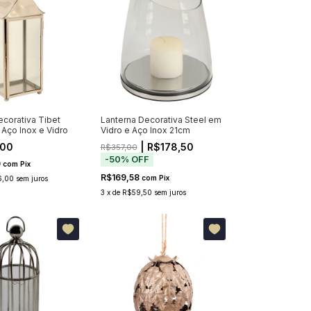
ecorativa Tibet
Lanterna Decorativa Steel em
Aço Inox e Vidro
Vidro e Aço Inox 21cm
,00
| R$178,50
R$357,00
-
50
%
OFF
0
com
Pix
R$169,58
com
Pix
6,00
sem juros
3
x
de
R$59,50
sem juros