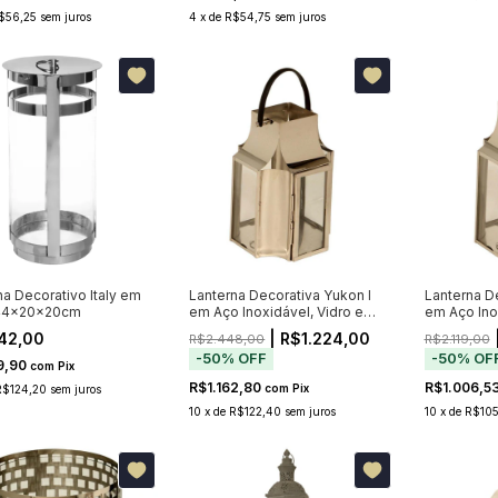
$56,25
sem juros
4
x
de
R$54,75
sem juros
na Decorativo Italy em
Lanterna Decorativa Yukon I
Lanterna D
 44x20x20cm
em Aço Inoxidável, Vidro e
em Aço Inox
Alça de Couro
Alça de Co
42,00
| R$1.224,00
R$2.448,00
R$2.119,00
-
50
%
OFF
-
50
%
OF
9,90
com
Pix
R$1.162,80
R$1.006,5
com
Pix
R$124,20
sem juros
10
x
de
R$122,40
sem juros
10
x
de
R$105