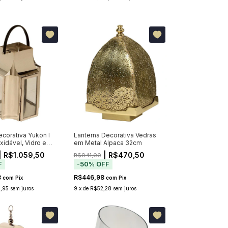
ecorativa Yukon I
Lanterna Decorativa Vedras
idável, Vidro e
em Metal Alpaca 32cm
uro
| R$1.059,50
| R$470,50
R$941,00
F
-
50
%
OFF
3
R$446,98
com
Pix
com
Pix
,95
sem juros
9
x
de
R$52,28
sem juros