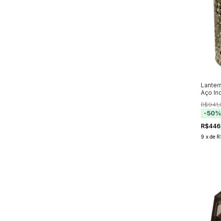
Lanter
Aço In
R$941,
-
50
R$446
9
x
de
R