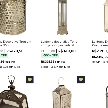
na Decorativa Trou em
Lanterna decorativa Torre
Lanterna D
ox 31cm
com proporção vertical
Grande em 
| R$470,50
| R$349,00
R$2.260
00
R$698,00
%
OFF
-
50
%
OFF
R$2.147,0
,98
R$331,55
com
Pix
com
Pix
10
x
de
R$22
$52,28
sem juros
6
x
de
R$58,17
sem juros