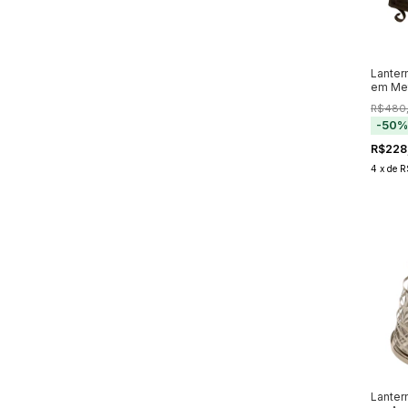
Lanter
em Met
R$480
-
50
R$228
4
x
de
R
Lanter