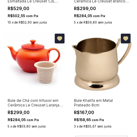
Esmaltada Le Creuset 1,3L
Cerâmica Le Creuset Branco
Flint
600ml
R$529,00
R$299,00
R$502,55
R$284,05
com
Pix
com
Pix
10
x
de
R$52,90
sem juros
5
x
de
R$59,80
sem juros
Bule de Chá com Infusor em
Bule Khalifa em Metal
Cerâmica Le Creuset Laranja
Prateado 8cm
600ml
R$299,00
R$167,00
R$284,05
R$158,65
com
Pix
com
Pix
5
x
de
R$59,80
sem juros
3
x
de
R$55,67
sem juros