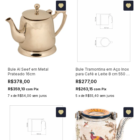
Bule Al Seef em Metal
Bule Tramontina em Aço Inox
Prateado 16cm
para Café e Leite 8 cm 550 ml
61570080
R$378,00
R$277,00
R$359,10
R$263,15
com
Pix
com
Pix
7
x
de
R$54,00
sem juros
5
x
de
R$55,40
sem juros