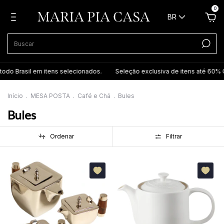
0
BR
odo Brasil em itens selecionados.
Seleção exclusiva de itens até 60% Of
Início
.
MESA POSTA
.
Café e Chá
.
Bules
Bules
Ordenar
Filtrar