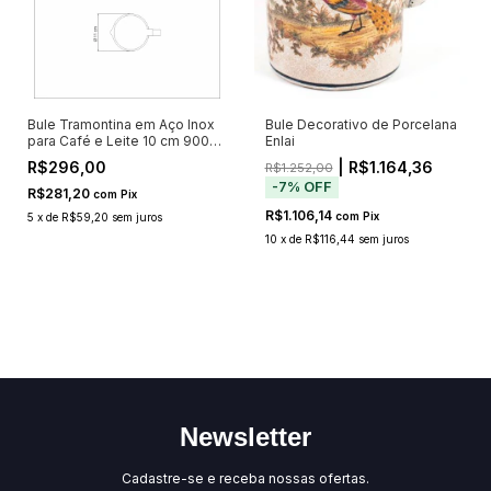
Bule Tramontina em Aço Inox
Bule Decorativo de Porcelana
para Café e Leite 10 cm 900
Enlai
ml 61570100
R$296,00
| R$1.164,36
R$1.252,00
-
7
%
OFF
R$281,20
com
Pix
R$1.106,14
com
Pix
5
x
de
R$59,20
sem juros
10
x
de
R$116,44
sem juros
Newsletter
Cadastre-se e receba nossas ofertas.