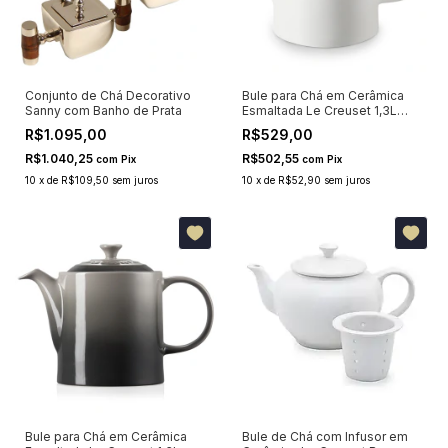
Conjunto de Chá Decorativo
Bule para Chá em Cerâmica
Sanny com Banho de Prata
Esmaltada Le Creuset 1,3L
Branco
R$1.095,00
R$529,00
R$1.040,25
R$502,55
com
Pix
com
Pix
10
x
de
R$109,50
sem juros
10
x
de
R$52,90
sem juros
Bule para Chá em Cerâmica
Bule de Chá com Infusor em