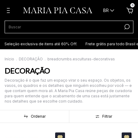
0
BR
clusiva de itens até 60% Off.
Frete grátis para todo Brasil em itens sel
Início
.
DECORAÇÃO
.
breadcrumbs.esculturas-decorativas
DECORAÇÃO
Decoração é o que faz um espaço virar o seu espaço. Os objetos, os
vasos, os quadros e os detalhes que ninguém escolheu por você — e
que contam quem mora ali. A Maria Pia Casa reúne peças de curadoria
para quem entende que o acabamento de uma casa está justamente
nos detalhes que se escolhe com cuidado.
Ordenar
Filtrar