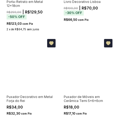
Porta-Retrato em Metal
Livro Decorativo Lisboa
12x18cm
| R$70,00
R$100,00
| R$129,50
R$259,00
-
30
%
OFF
-
50
%
OFF
R$66,50
com
Pix
R$123,03
com
Pix
2
x
de
R$64,75
sem juros
Puxador Decorativo em Metal
Puxador de Móveis em
Forja do Rei
Cerâmica Terni 5x6x6cm
R$34,00
R$18,00
R$32,30
R$17,10
com
Pix
com
Pix