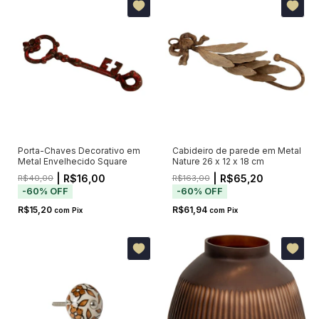
Porta-Chaves Decorativo em
Cabideiro de parede em Metal
Metal Envelhecido Square
Nature 26 x 12 x 18 cm
| R$16,00
| R$65,20
R$40,00
R$163,00
-
60
%
OFF
-
60
%
OFF
R$15,20
R$61,94
com
Pix
com
Pix