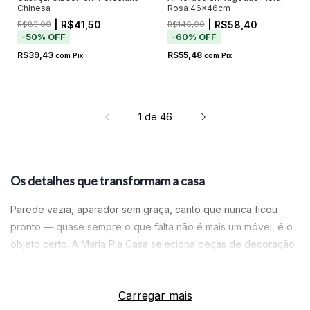
Chinesa
Rosa 46x46cm
| R$41,50
| R$58,40
R$83,00
R$146,00
-
50
%
OFF
-
60
%
OFF
R$39,43
R$55,48
com
Pix
com
Pix
1
de
46
Os detalhes que transformam a casa
Parede vazia, aparador sem graça, canto que nunca ficou
pronto — quase sempre o que falta não é mais um móvel, é o
objeto certo. A Maria Pia Casa seleciona peças de decoração
que dão personalidade ao ambiente sem precisar de reforma:
um vaso que muda a entrada, um quadro que define a sala, um
Carregar mais
espelho que abre o espaço. São aqueles toques finais que