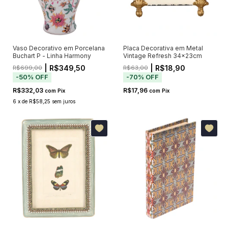
Vaso Decorativo em Porcelana
Placa Decorativa em Metal
Buchart P - Linha Harmony
Vintage Refresh 34x23cm
| R$349,50
| R$18,90
R$699,00
R$63,00
-
50
%
OFF
-
70
%
OFF
R$332,03
R$17,96
com
Pix
com
Pix
6
x
de
R$58,25
sem juros