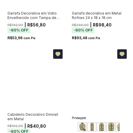
Garrafa Decorativa em Vidro
Garrafa decorativa em Metal
Envelhecido com Tampa de
Rofnes 24 x 18 x 18 cm
Metal
| R$56,80
| R$98,40
R$142,00
R$246,00
-
60
%
OFF
-
60
%
OFF
R$53,96
R$93,48
com
Pix
com
Pix
Cabideiro Decorativo Dimnet
Pineapple:
em Metal
| R$40,80
R$102,00
-
60
%
OFF