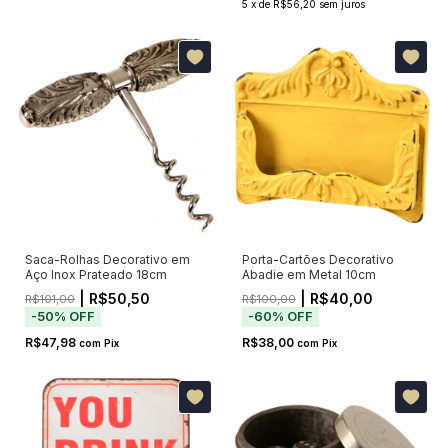
5
x
de
R$56,20
sem juros
Saca-Rolhas Decorativo em
Porta-Cartões Decorativo
Aço Inox Prateado 18cm
Abadie em Metal 10cm
| R$50,50
| R$40,00
R$101,00
R$100,00
-
50
%
OFF
-
60
%
OFF
R$47,98
R$38,00
com
Pix
com
Pix