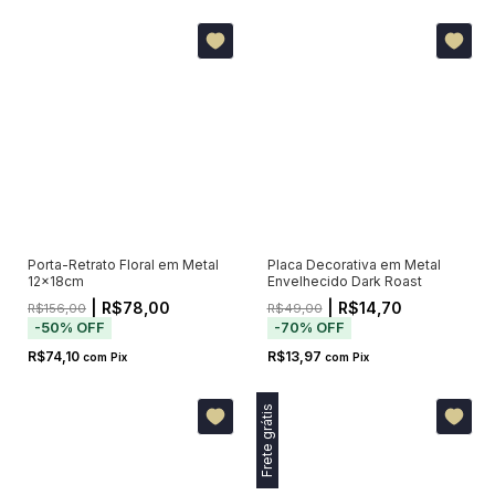
Porta-Retrato Floral em Metal
Placa Decorativa em Metal
12x18cm
Envelhecido Dark Roast
| R$78,00
| R$14,70
R$156,00
R$49,00
-
50
%
OFF
-
70
%
OFF
R$74,10
R$13,97
com
Pix
com
Pix
Frete grátis