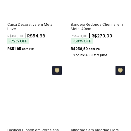
Caixa Decorativa em Metal
Bandeja Redonda Chennai em
Love
Metal 40cm
| R$54,68
| R$270,00
R$196,00
R$540,00
-
72
%
OFF
-
50
%
OFF
R$51,95
R$256,50
com
Pix
com
Pix
5
x
de
R$54,00
sem juros
Castiçal Gibson em Porcelana
Almofada em Algodão Floral