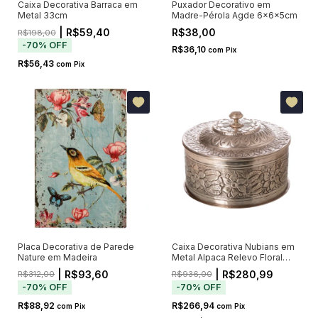
Caixa Decorativa Barraca em
Puxador Decorativo em
Metal 33cm
Madre-Pérola Agde 6x6x5cm
| R$59,40
R$38,00
R$198,00
-
70
%
OFF
R$36,10
com
Pix
R$56,43
com
Pix
Placa Decorativa de Parede
Caixa Decorativa Nubians em
Nature em Madeira
Metal Alpaca Relevo Floral
27cm
| R$93,60
| R$280,99
R$312,00
R$936,00
-
70
%
OFF
-
70
%
OFF
R$88,92
R$266,94
com
Pix
com
Pix