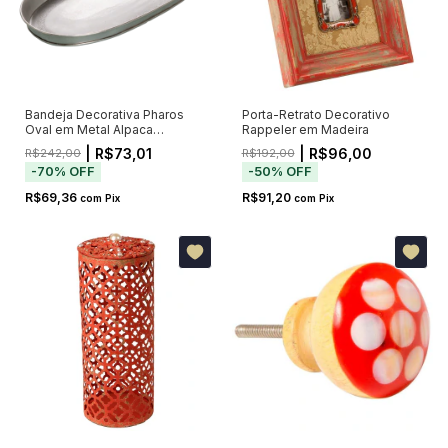
Bandeja Decorativa Pharos
Porta-Retrato Decorativo
Oval em Metal Alpaca
Rappeler em Madeira
Prateado 41cm
| R$73,01
| R$96,00
R$242,00
R$192,00
-
70
%
OFF
-
50
%
OFF
R$69,36
R$91,20
com
Pix
com
Pix