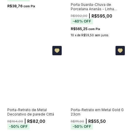
Porta Guarda-Chuva de
R$38,76
com
Pix
Porcelana Ananás - Linha
Pineapple
| R$595,00
R$992,00
-
40
%
OFF
R$565,25
com
Pix
10
x
de
R$59,50
sem juros
Porta-Retrato de Metal
Porta-Retrato em Metal Gold G
Decorativo de parede Cittá
23cm
| R$82,00
| R$55,50
R$164,00
R$111,00
-
50
%
OFF
-
50
%
OFF