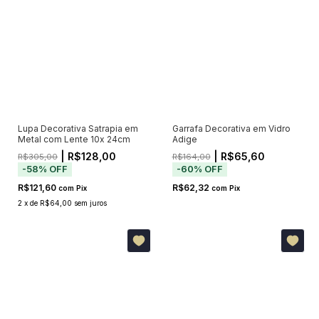
Lupa Decorativa Satrapia em
Garrafa Decorativa em Vidro
Metal com Lente 10x 24cm
Adige
| R$128,00
| R$65,60
R$305,00
R$164,00
-
58
%
OFF
-
60
%
OFF
R$121,60
R$62,32
com
Pix
com
Pix
2
x
de
R$64,00
sem juros