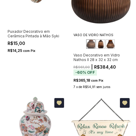
Puxador Decorativo em
VASO DE VIDRO NATHOS:
Cerâmica Pintada à Mão Syki
R$15,00
R$14,25
com
Pix
Vaso Decorativo em Vidro
Nathos II 28 x 32 x 32 cm
| R$384,40
R$961,00
-
60
%
OFF
R$365,18
com
Pix
7
x
de
R$54,91
sem juros