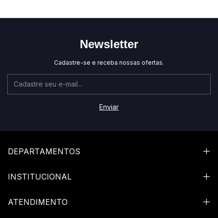
separam uma casa bonita de uma casa com identidade.
Para compor cada canto do jeito que você imaginou
Newsletter
Da peça de destaque ao detalhe que arremata:
Cadastre-se e receba nossas ofertas.
Vasos e cachepôs.
Sozinhos ou em composição, com ou
sem flores — mudam a leitura de um aparador, uma mesa
ou um console na hora.
Quadros e arte de parede.
Para preencher a parede que
pede protagonismo, de peças únicas a composições de
galeria.
DEPARTAMENTOS
Espelhos.
Ampliam o ambiente, multiplicam a luz e
funcionam como obra por si só, da entrada ao quarto.
INSTITUCIONAL
Objetos decorativos.
Esculturas, castiçais, caixas e peças
ATENDIMENTO
de mesa que dão vida às prateleiras e estantes.