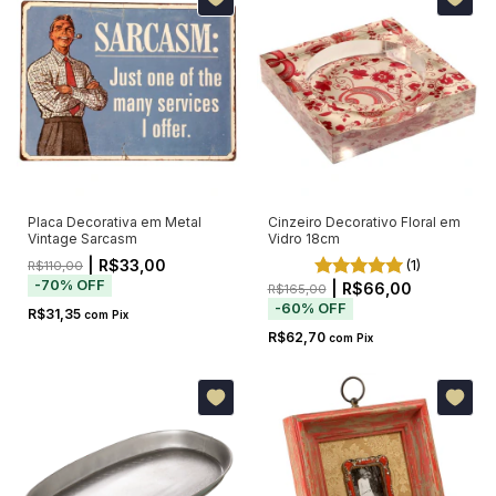
Placa Decorativa em Metal
Cinzeiro Decorativo Floral em
Vintage Sarcasm
Vidro 18cm
| R$33,00
(1)
R$110,00
-
70
%
OFF
| R$66,00
R$165,00
-
60
%
OFF
R$31,35
com
Pix
R$62,70
com
Pix