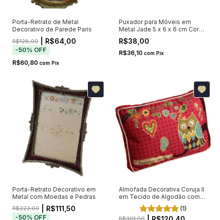
Porta-Retrato de Metal
Puxador para Móveis em
Decorativo de Parede Paris
Metal Jade 5 x 6 x 6 cm Cores
Sortidas
| R$64,00
R$38,00
R$128,00
-
50
%
OFF
R$36,10
com
Pix
R$60,80
com
Pix
Porta-Retrato Decorativo em
Almofada Decorativa Coruja II
Metal com Moedas e Pedras
em Tecido de Algodão com
Enchimento
| R$111,50
(1)
R$223,00
-
50
%
OFF
| R$120,40
R$301,00