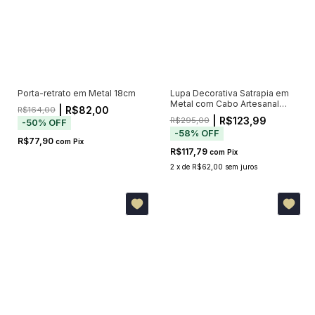
Porta-retrato em Metal 18cm
Lupa Decorativa Satrapia em
Metal com Cabo Artesanal
| R$82,00
R$164,00
24cm
| R$123,99
R$295,00
-
50
%
OFF
-
58
%
OFF
R$77,90
com
Pix
R$117,79
com
Pix
2
x
de
R$62,00
sem juros