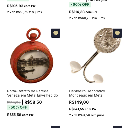
-
60
%
OFF
R$105,93
com
Pix
R$114,38
2
x
de
R$55,75
sem juros
com
Pix
2
x
de
R$60,20
sem juros
Porta-Retrato de Parede
Cabideiro Decorativo
Veneza em Metal Envelhecido
Monceaux em Metal
| R$58,50
R$149,00
R$117,00
-
50
%
OFF
R$141,55
com
Pix
R$55,58
com
Pix
2
x
de
R$74,50
sem juros