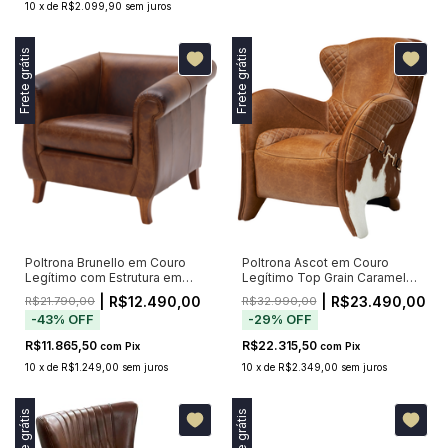
10
x
de
R$2.099,90
sem juros
Frete grátis
Frete grátis
Poltrona Brunello em Couro
Poltrona Ascot em Couro
Legítimo com Estrutura em
Legítimo Top Grain Caramelo
Madeira e Aço
com Matelassê e Detalhes de
| R$12.490,00
| R$23.490,00
R$21.790,00
R$32.990,00
Selaria
-
43
%
OFF
-
29
%
OFF
R$11.865,50
R$22.315,50
com
Pix
com
Pix
10
x
de
R$1.249,00
sem juros
10
x
de
R$2.349,00
sem juros
Frete grátis
Frete grátis