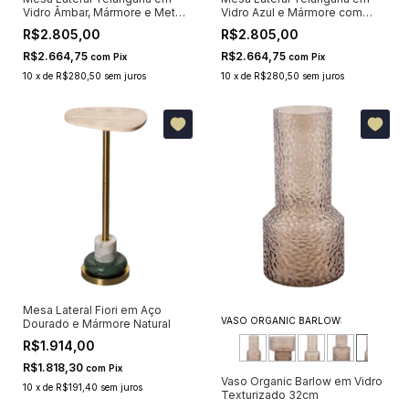
Vidro Âmbar, Mármore e Metal
Vidro Azul e Mármore com
Dourado 51cm
Metal Dourado 58cm
R$2.805,00
R$2.805,00
R$2.664,75
R$2.664,75
com
Pix
com
Pix
10
x
de
R$280,50
sem juros
10
x
de
R$280,50
sem juros
Mesa Lateral Fiori em Aço
VASO ORGANIC BARLOW:
Dourado e Mármore Natural
R$1.914,00
R$1.818,30
com
Pix
Vaso Organic Barlow em Vidro
10
x
de
R$191,40
sem juros
Texturizado 32cm