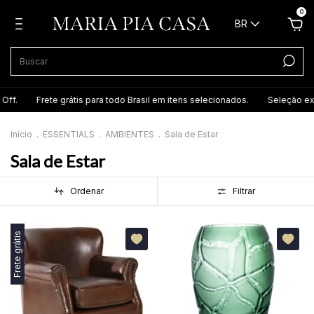
0
BR
is para todo Brasil em itens selecionados.
Seleção exclusiva de itens at
Início
.
ESSENTIALS
.
AMBIENTES
.
Sala de Estar
Sala de Estar
Ordenar
Filtrar
Frete grátis