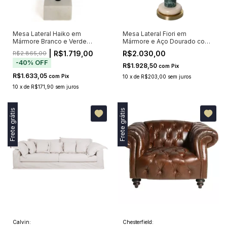
Mesa Lateral Haiko em
Mesa Lateral Fiori em
Mármore Branco e Verde
Mármore e Aço Dourado com
67cm
Base Escultural 60cm
| R$1.719,00
R$2.030,00
R$2.865,00
-
40
%
OFF
R$1.928,50
com
Pix
R$1.633,05
com
Pix
10
x
de
R$203,00
sem juros
10
x
de
R$171,90
sem juros
Frete grátis
Frete grátis
Calvin:
Chesterfield: