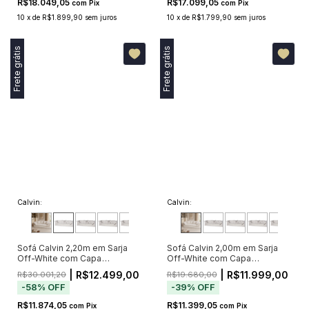
R$18.049,05
R$17.099,05
com
Pix
com
Pix
10
x
de
R$1.899,90
sem juros
10
x
de
R$1.799,90
sem juros
Frete grátis
Frete grátis
Calvin:
Calvin:
Sofá Calvin 2,20m em Sarja
Sofá Calvin 2,00m em Sarja
Off-White com Capa
Off-White com Capa
Removível e 5 Almofadas
Removível e 4 Almofadas
| R$12.499,00
| R$11.999,00
R$30.001,20
R$19.680,00
-
58
%
OFF
-
39
%
OFF
R$11.874,05
R$11.399,05
com
Pix
com
Pix