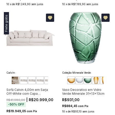
10
x
de
R$1.249,90
sem juros
10
x
de
R$1.199,90
sem juros
Frete grátis
Calvin:
Coleção Minerale Verde:
Sofá Calvin 4,00m em Sarja
Vaso Decorativo em Vidro
Off-White com Capa
Verde Minerale 31x13x13cm
Removível e 9 Almofadas
| R$20.999,00
R$931,00
R$41.980,00
-
50
%
OFF
R$884,45
com
Pix
R$19.949,05
com
Pix
10
x
de
R$93,10
sem juros