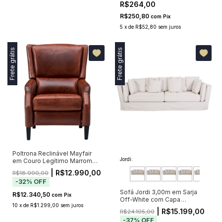
R$264,00
R$250,80
com
Pix
5
x
de
R$52,80
sem juros
Frete grátis
Frete grátis
Poltrona Reclinável Mayfair
Jordi:
em Couro Legítimo Marrom
com Encosto Alto
| R$12.990,00
R$18.990,00
-
32
%
OFF
Sofá Jordi 3,00m em Sarja
R$12.340,50
com
Pix
Off-White com Capa
10
x
de
R$1.299,00
sem juros
Removível
| R$15.199,00
R$24.105,00
-
37
%
OFF