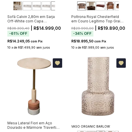
Sofá Calvin 2,80m em Sarja
Poltrona Royal Chesterfield
Off-White com Capa
em Couro Legítimo Top Grain
Removível e 6 Almofadas
Marrom com Capitonê (Pré-
| R$14.999,00
| R$19.890,00
R$38.300,40
R$29.990,00
Venda - Envio a Partir de
-
61
%
OFF
-
34
%
OFF
02/10)
R$14.249,05
R$18.895,50
com
Pix
com
Pix
10
x
de
R$1.499,90
sem juros
10
x
de
R$1.989,00
sem juros
Mesa Lateral Fiori em Aço
VASO ORGANIC BARLOW:
Dourado e Mármore Travertino
60cm