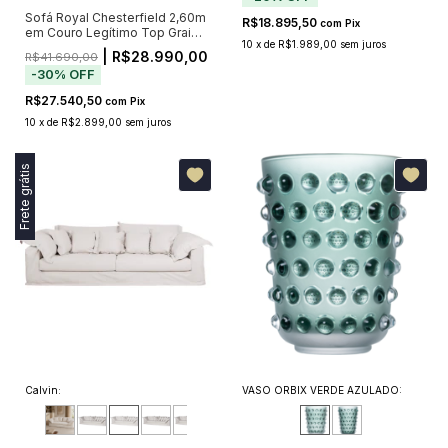
Sofá Royal Chesterfield 2,60m
R$18.895,50
com
Pix
em Couro Legítimo Top Grain
10
x
de
R$1.989,00
sem juros
Marrom com Capitonê (Pré-
| R$28.990,00
R$41.690,00
Venda - Envio a Partir de 20/11)
-
30
%
OFF
R$27.540,50
com
Pix
10
x
de
R$2.899,00
sem juros
Frete grátis
Calvin:
VASO ORBIX VERDE AZULADO: