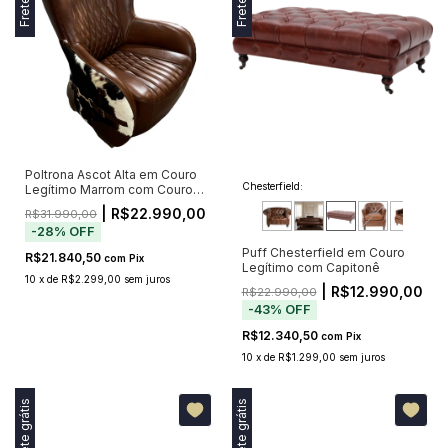
Poltrona Ascot Alta em Couro
Chesterfield:
Legítimo Marrom com Couro
Bovino Natural e Matelassê
| R$22.990,00
R$31.990,00
-
28
%
OFF
Puff Chesterfield em Couro
R$21.840,50
com
Pix
Legítimo com Capitonê
10
x
de
R$2.299,00
sem juros
| R$12.990,00
R$22.990,00
-
43
%
OFF
R$12.340,50
com
Pix
10
x
de
R$1.299,00
sem juros
Frete grátis
Frete grátis