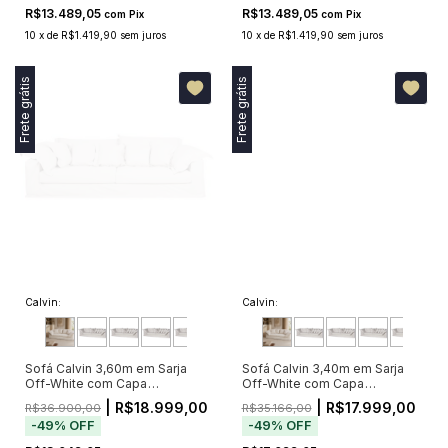
R$13.489,05
R$13.489,05
com
Pix
com
Pix
10
x
de
R$1.419,90
sem juros
10
x
de
R$1.419,90
sem juros
Frete grátis
Frete grátis
Calvin:
Calvin:
Sofá Calvin 3,60m em Sarja
Sofá Calvin 3,40m em Sarja
Off-White com Capa
Off-White com Capa
Removível e 8 Almofadas
Removível e 7 Almofadas
| R$18.999,00
| R$17.999,00
R$36.900,00
R$35.166,00
-
49
%
OFF
-
49
%
OFF