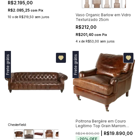
R$2.195,00
R$2.085,25
com
Pix
Vaso Organic Barlow em Vidro
10
x
de
R$219,50
sem juros
Texturizado 25cm
R$212,00
R$201,40
com
Pix
4
x
de
R$53,00
sem juros
Frete grátis
Frete grátis
Poltrona Bergère em Couro
Chesterfield:
Legítimo Top Grain Marrom
Newark
| R$19.890,00
R$24.890,00
-
20
%
OFF