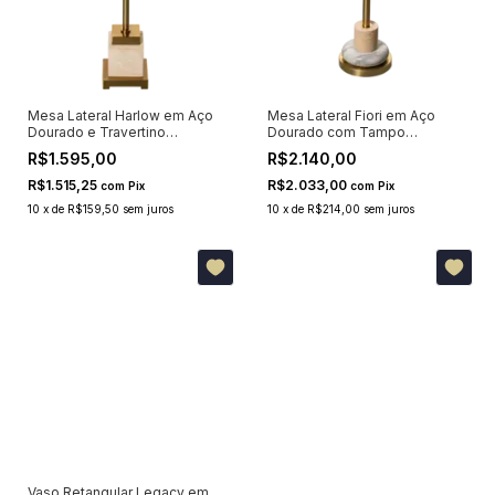
Mesa Lateral Harlow em Aço
Mesa Lateral Fiori em Aço
Dourado e Travertino
Dourado com Tampo
Redondo
Orgânico
R$1.595,00
R$2.140,00
R$1.515,25
R$2.033,00
com
Pix
com
Pix
10
x
de
R$159,50
sem juros
10
x
de
R$214,00
sem juros
Vaso Retangular Legacy em