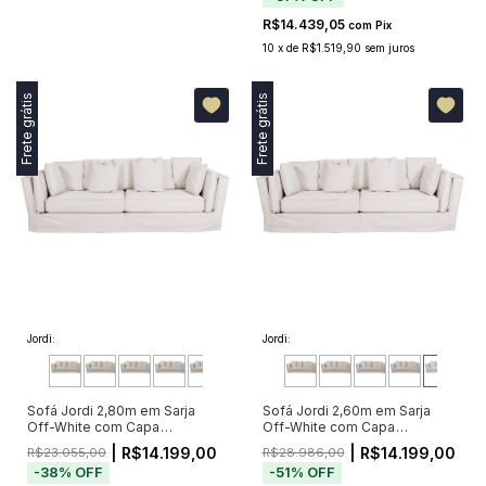
R$14.439,05
com
Pix
10
x
de
R$1.519,90
sem juros
Frete grátis
Frete grátis
Jordi:
Jordi:
Sofá Jordi 2,80m em Sarja
Sofá Jordi 2,60m em Sarja
Off-White com Capa
Off-White com Capa
Removível
Removível
| R$14.199,00
| R$14.199,00
R$23.055,00
R$28.986,00
-
38
%
OFF
-
51
%
OFF