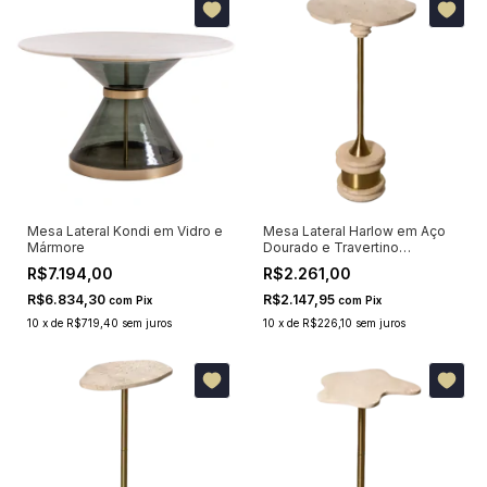
Mesa Lateral Kondi em Vidro e
Mesa Lateral Harlow em Aço
Mármore
Dourado e Travertino
Orgânico
R$7.194,00
R$2.261,00
R$6.834,30
R$2.147,95
com
Pix
com
Pix
10
x
de
R$719,40
sem juros
10
x
de
R$226,10
sem juros