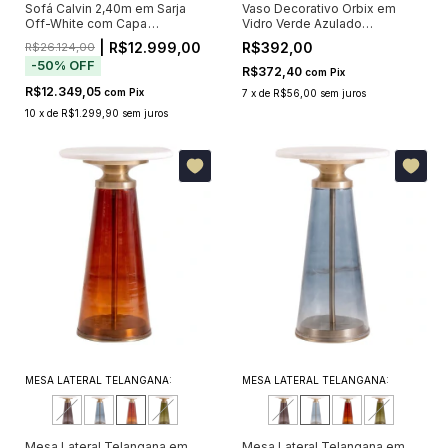
Sofá Calvin 2,40m em Sarja
Vaso Decorativo Orbix em
Off-White com Capa
Vidro Verde Azulado
Removível e 5 Almofadas
21x15x15cm
| R$12.999,00
R$392,00
R$26.124,00
-
50
%
OFF
R$372,40
com
Pix
R$12.349,05
com
Pix
7
x
de
R$56,00
sem juros
10
x
de
R$1.299,90
sem juros
MESA LATERAL TELANGANA:
MESA LATERAL TELANGANA:
Mesa Lateral Telangana em
Mesa Lateral Telangana em