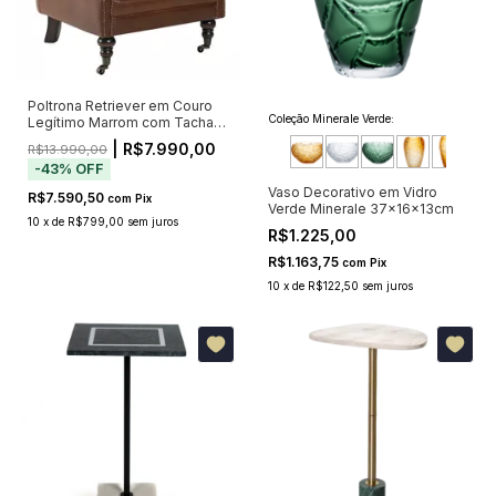
Poltrona Retriever em Couro
Coleção Minerale Verde:
Legítimo Marrom com Tachas
e Rodízios – Pré-venda: Envio
| R$7.990,00
R$13.990,00
a partir de 20/11
-
43
%
OFF
Vaso Decorativo em Vidro
R$7.590,50
com
Pix
Verde Minerale 37x16x13cm
10
x
de
R$799,00
sem juros
R$1.225,00
R$1.163,75
com
Pix
10
x
de
R$122,50
sem juros