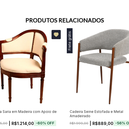
PRODUTOS RELACIONADOS
Frete grátis
a Saria em Madeira com Apoio de
Cadeira Seine Estofada e Metal
Amadeirado
| R$1.214,00
| R$889,00
-
60
%
OFF
-
56
%
O
5,00
R$1.999,00