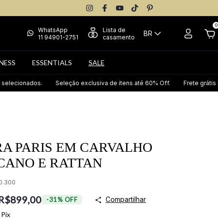
0
WhatsApp
Lista de
BR
11 94901-2751
casamento
NESS
ESSENTIALS
SALE
nados.
Seleção exclusiva de itens até 60% Off.
Frete grátis para tod
RA PARIS EM CARVALHO
CANO E RATTAN
0.300
R$899,00
Compartilhar
-
31
%
OFF
Pix