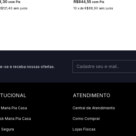
53,30
R$844,55
com
Pix
com
Pix
R$121,40
sem juros
10
x
de
R$88,90
sem juros
e-se e receba nossas ofertas.
ITUCIONAL
ATENDIMENTO
 Maria Pia Casa
Central de Atendimento
k Maria Pia Casa
Como Comprar
 Segura
Lojas Físicas