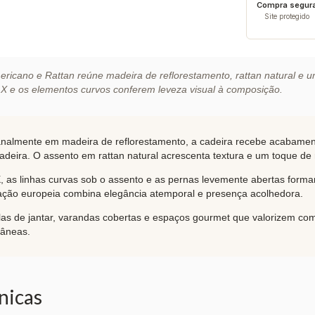
Compra segur
Site protegido
ricano e Rattan reúne madeira de reflorestamento, rattan natural e u
X e os elementos curvos conferem leveza visual à composição.
nalmente em madeira de reflorestamento, a cadeira recebe acabamen
adeira. O assento em rattan natural acrescenta textura e um toque de r
as linhas curvas sob o assento e as pernas levemente abertas forma
iração europeia combina elegância atemporal e presença acolhedora.
las de jantar, varandas cobertas e espaços gourmet que valorizem c
râneas.
nicas