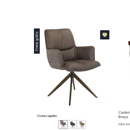
Frete grátis
 Imbuia sem
Cadeir
Outras opções:
Braço
-
41
%
OFF
R$3.03