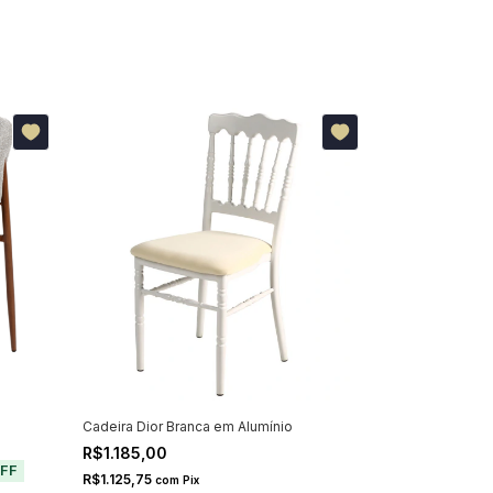
Cadeira Dior Branca em Alumínio
Cadeira La Cit
R$1.185,00
| R
R$2.964,00
FF
R$1.125,75
com
Pix
R$1.784,10
com