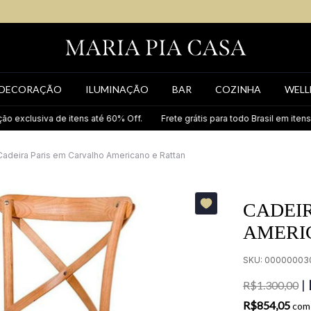
DECORAÇÃO
ILUMINAÇÃO
BAR
COZINHA
WELL
iva de itens até 60% Off.
Frete grátis para todo Brasil em itens selecio
Cadeira Paris em Carvalho Americano e Rattan
CADEI
AMERI
SKU:
00000003
|
R$1.300,00
R$854,05
com