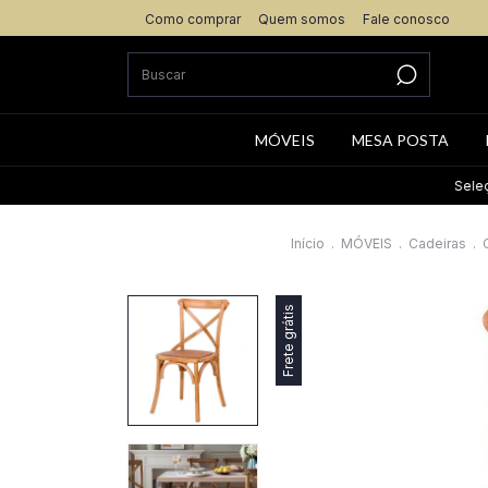
Como comprar
Quem somos
Fale conosco
MÓVEIS
MESA POSTA
Seleção exclus
Início
.
MÓVEIS
.
Cadeiras
.
Frete grátis