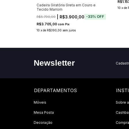
R$1.1
Cadeira Giratória Greta em Couro e
10
x
de
Tecido Marrom
| R$3.900,00
-
33
%
OFF
R$5.790,00
R$3.705,00
com
Pix
10
x
de
R$390,00
sem juros
Newsletter
Cadastr
DEPARTAMENTOS
INST
Móveis
Sobre a
Mesa Posta
Cashbac
Decoração
Compra