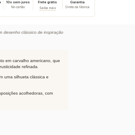
a
10x sem juros
Frete grátis
Garantia
No cartão
Direto da fábrica
Saiba mais
m desenho clássico de inspiração
to em carvalho americano, que
usticidade refinada.
m uma silhueta clássica e
omposições acolhedoras, com