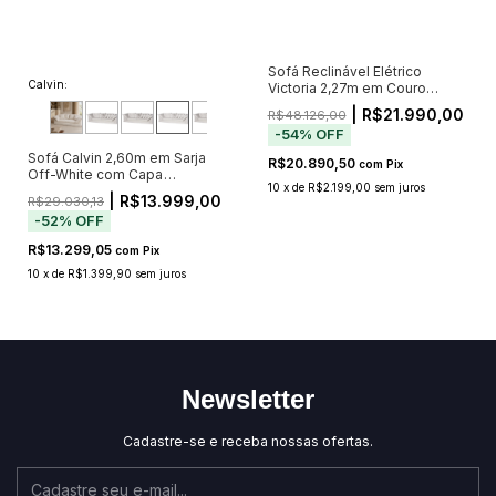
Sofá Reclinável Elétrico
Calvin:
Victoria 2,27m em Couro
Caramelo — Bivolt
| R$21.990,00
R$48.126,00
-
54
%
OFF
Sofá Calvin 2,60m em Sarja
R$20.890,50
com
Pix
Off-White com Capa
10
x
de
R$2.199,00
sem juros
Removível e 5 Almofadas
| R$13.999,00
R$29.030,13
-
52
%
OFF
R$13.299,05
com
Pix
10
x
de
R$1.399,90
sem juros
Newsletter
Cadastre-se e receba nossas ofertas.