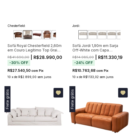
Chesterfield:
Jordi:
Sofá Royal Chesterfield 2,60m
Sofá Jordi 1,90m em Sarja
em Couro Legítimo Top Grain
Off-White com Capa
Marrom com Capitonê (Pré-
Removível
| R$28.990,00
| R$11.330,19
R$41.690,00
R$14.985,09
Venda - Envio a Partir de 20/11)
-
30
%
OFF
-
24
%
OFF
R$27.540,50
R$10.763,68
com
Pix
com
Pix
10
x
de
R$2.899,00
sem juros
10
x
de
R$1.133,02
sem juros
Frete grátis
Frete grátis