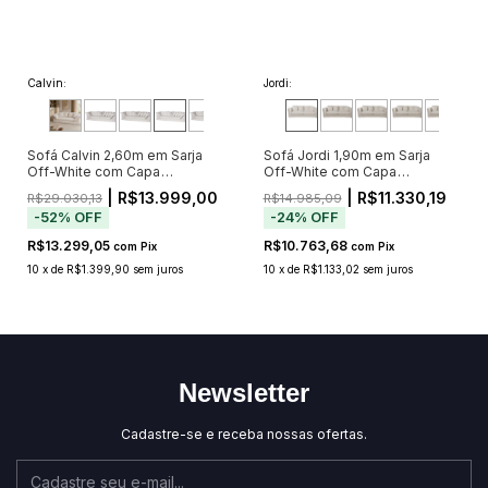
Calvin:
Jordi:
Sofá Calvin 2,60m em Sarja
Sofá Jordi 1,90m em Sarja
Off-White com Capa
Off-White com Capa
Removível e 5 Almofadas
Removível
| R$13.999,00
| R$11.330,19
R$29.030,13
R$14.985,09
-
52
%
OFF
-
24
%
OFF
R$13.299,05
R$10.763,68
com
Pix
com
Pix
10
x
de
R$1.399,90
sem juros
10
x
de
R$1.133,02
sem juros
Newsletter
Cadastre-se e receba nossas ofertas.