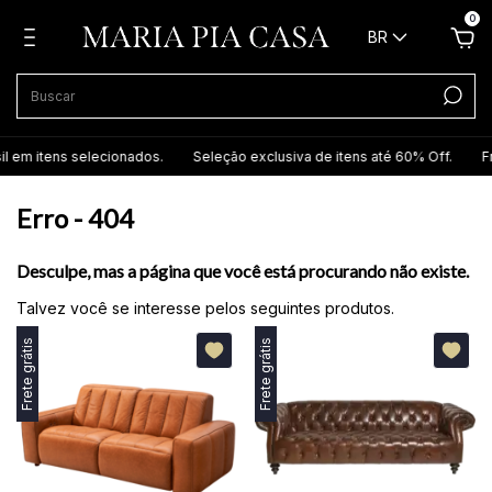
0
BR
itens selecionados.
Seleção exclusiva de itens até 60% Off.
Frete gr
Erro - 404
Desculpe, mas a página que você está procurando não existe.
Talvez você se interesse pelos seguintes produtos.
Frete grátis
Frete grátis