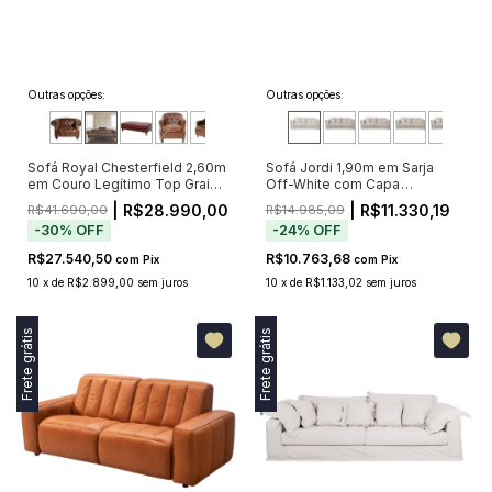
Outras opções:
Outras opções:
Sofá Royal Chesterfield 2,60m
Sofá Jordi 1,90m em Sarja
em Couro Legítimo Top Grain
Off-White com Capa
Marrom com Capitonê (Pré-
Removível
| R$28.990,00
| R$11.330,19
R$41.690,00
R$14.985,09
Venda - Envio a Partir de 20/11)
-
30
%
OFF
-
24
%
OFF
R$27.540,50
R$10.763,68
com
Pix
com
Pix
10
x
de
R$2.899,00
sem juros
10
x
de
R$1.133,02
sem juros
Frete grátis
Frete grátis