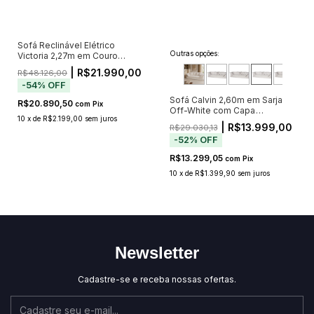
Sofá Reclinável Elétrico
Outras opções:
Victoria 2,27m em Couro
Caramelo — Bivolt
| R$21.990,00
R$48.126,00
-
54
%
OFF
Sofá Calvin 2,60m em Sarja
R$20.890,50
com
Pix
Off-White com Capa
10
x
de
R$2.199,00
sem juros
Removível e 5 Almofadas
| R$13.999,00
R$29.030,13
-
52
%
OFF
R$13.299,05
com
Pix
10
x
de
R$1.399,90
sem juros
Newsletter
Cadastre-se e receba nossas ofertas.