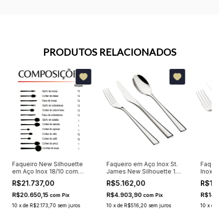
PRODUTOS RELACIONADOS
Faqueiro New Silhouette
Faqueiro em Aço Inox St.
Faque
em Aço Inox 18/10 com
James New Silhouette 101
Inox c
Acabamento Flash Ouro
Peças
St. J
R$21.737,00
R$5.162,00
R$15
St. James 101 Peças
R$20.650,15
R$4.903,90
R$14.
com
Pix
com
Pix
10
x
de
R$2.173,70
sem juros
10
x
de
R$516,20
sem juros
10
x
de