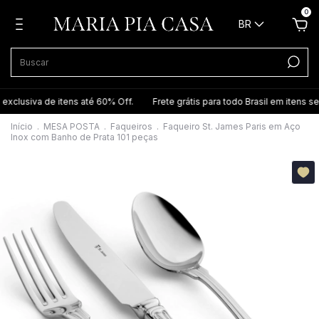
0
BR
lusiva de itens até 60% Off.
Frete grátis para todo Brasil em itens sel
Início
.
MESA POSTA
.
Faqueiros
.
Faqueiro St. James Paris em Aço
Inox com Banho de Prata 101 peças