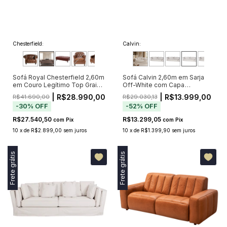
Chesterfield:
Calvin:
Sofá Royal Chesterfield 2,60m
Sofá Calvin 2,60m em Sarja
em Couro Legítimo Top Grain
Off-White com Capa
Marrom com Capitonê (Pré-
Removível e 5 Almofadas
| R$28.990,00
| R$13.999,00
R$41.690,00
R$29.030,13
Venda - Envio a Partir de 20/11)
-
30
%
OFF
-
52
%
OFF
R$27.540,50
R$13.299,05
com
Pix
com
Pix
10
x
de
R$2.899,00
sem juros
10
x
de
R$1.399,90
sem juros
Frete grátis
Frete grátis