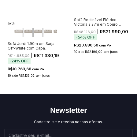
Sofá Reclinável Elétrico
Jordi:
Victoria 2,27m em Couro
Caramelo — Bivolt
| R$21.990,00
R$48.126,00
-
54
%
OFF
Sofá Jordi 1,90m em Sarja
R$20.890,50
com
Pix
Off-White com Capa
10
x
de
R$2.199,00
sem juros
Removível
| R$11.330,19
R$14.985,09
-
24
%
OFF
R$10.763,68
com
Pix
10
x
de
R$1.133,02
sem juros
Newsletter
Cadastre-se e receba nossas ofertas.