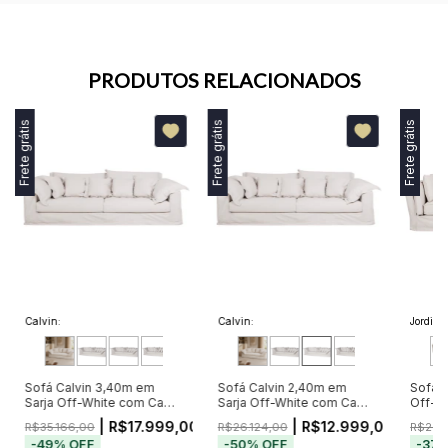
PRODUTOS RELACIONADOS
Frete grátis
Frete grátis
Frete grátis
Calvin:
Calvin:
Jordi:
Sofá Calvin 3,40m em
Sofá Calvin 2,40m em
Sofá J
Sarja Off-White com Capa
Sarja Off-White com Capa
Off-W
Removível e 7 Almofadas
Removível e 5 Almofadas
Remov
00
| R$17.999,00
| R$12.999,00
R$35.166,00
R$26.124,00
R$24.
-
49
%
OFF
-
50
%
OFF
-
37