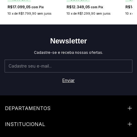
R$17.099,05
R$12.349,05
R$14.
com
Pix
com
Pix
10
x
de
R$1.799,90
sem juros
10
x
de
R$1.299,90
sem juros
10
x
de
Newsletter
Cadastre-se e receba nossas ofertas.
DEPARTAMENTOS
INSTITUCIONAL