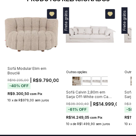
Frete grátis
Frete grátis
Sofá Modular Elim em
Outras opções:
Outras 
Bouclé
| R$9.790,00
R$16.235,00
-
40
%
OFF
Sofá Calvin 2,80m em
Sofá 
R$9.300,50
com
Pix
Sarja Off-White com Capa
Sarja
10
x
de
R$979,00
sem juros
Removível e 6 Almofadas
Remov
00
| R$14.999,00
R$38.300,40
R$30.
-
61
%
OFF
-
58
R$14.249,05
R$11.
com
Pix
10
x
de
R$1.499,90
sem juros
10
x
de