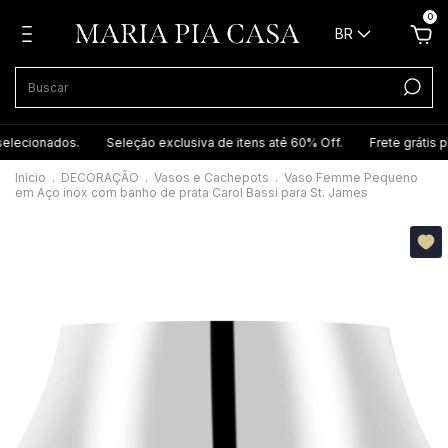
0
BR
lecionados.
Seleção exclusiva de itens até 60% Off.
Frete grátis par
Início
.
DECORAÇÃO
.
Vasos e Cachepots
.
Vaso Femme Pequeno
em Aço inox com banho de prata Carol Bassi para St. James