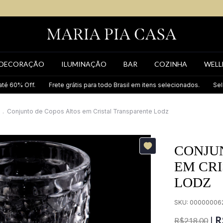
DECORAÇÃO
ILUMINAÇÃO
BAR
COZINHA
WELL
% Off.
Frete grátis para todo Brasil em itens selecionados.
Seleção e
.
Conjunto de Copos Altos em Cristal Transparente Lodz
CONJU
EM CR
LODZ
SKU:
00000006
R
|
R$218,00