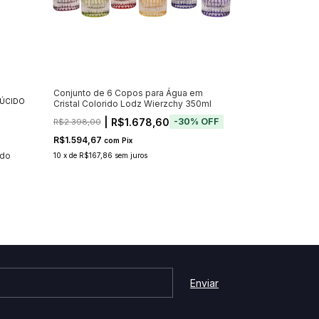
Conjunto de 6 Copos para Água em
LÚCIDO
COPO ALTO EM 
Cristal Colorido Lodz Wierzchy 350ml
BORDA DE OURO
| R$1.678,60
-
30
%
OFF
R$2.398,00
R$1.594,67
com
Pix
ido
Copo alto em V
10
x
de
R$167,86
sem juros
de Ouro Labra
R$76,00
R$72,20
com
Pi