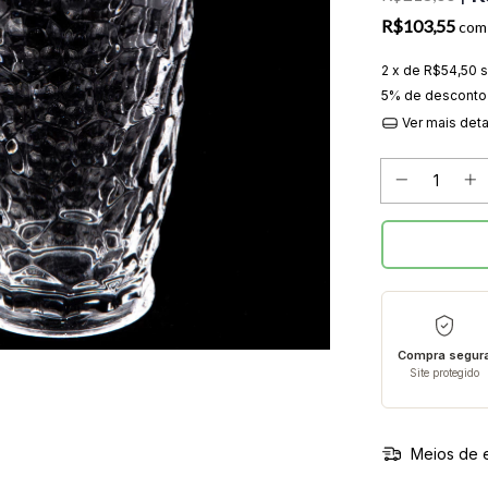
R$103,55
com
2
x de
R$54,50
s
5% de desconto
Ver mais det
Compra segur
Site protegido
Meios de 