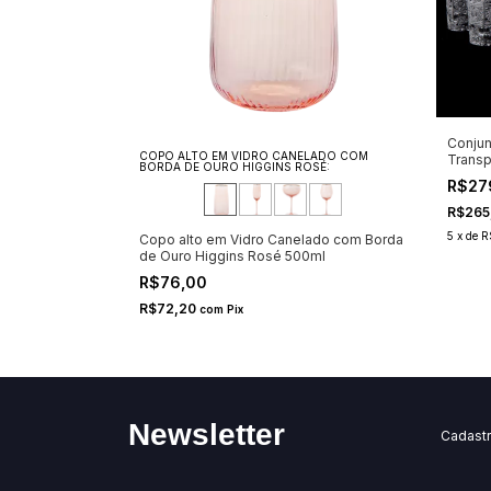
ristal
Conjun
COPO ALTO EM VIDRO CANELADO COM
Transp
BORDA DE OURO HIGGINS ROSÉ:
R$27
0
%
OFF
R$265
5
x
de
R
Copo alto em Vidro Canelado com Borda
de Ouro Higgins Rosé 500ml
R$76,00
R$72,20
com
Pix
Newsletter
Cadastr