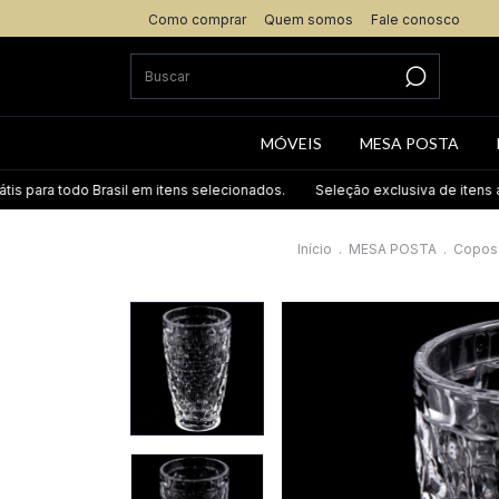
Como comprar
Quem somos
Fale conosco
MÓVEIS
MESA POSTA
ara todo Brasil em itens selecionados.
Seleção exclusiva de itens até 60
Início
.
MESA POSTA
.
Copos