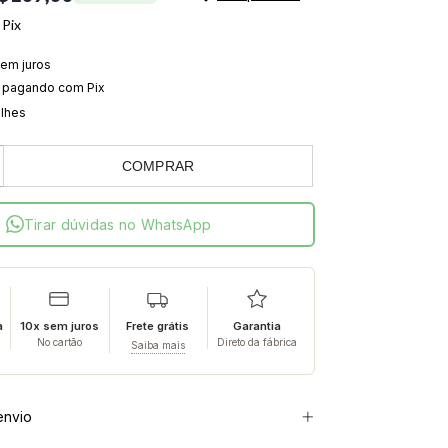
Pix
em juros
pagando com Pix
alhes
COMPRAR
Tirar dúvidas no WhatsApp
a
10x sem juros
Frete grátis
Garantia
No cartão
Direto da fábrica
Saiba mais
envio