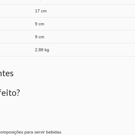
17 cm
9 cm
9 cm
2,88 kg
ntes
feito?
omposições para servir bebidas.