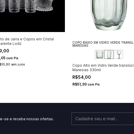
to de Jarra e Copos em Cristal
COPO BAIXO EM VIDRO VERDE TRANS
arente Lodz
MARESIAS:
9,00
,05
com
Pix
$55,80
sem juros
Copo Alto em Vidro Verde translúc
Maresias 330ml
R$54,00
R$51,30
com
Pix
e-se e receba nossas ofertas.