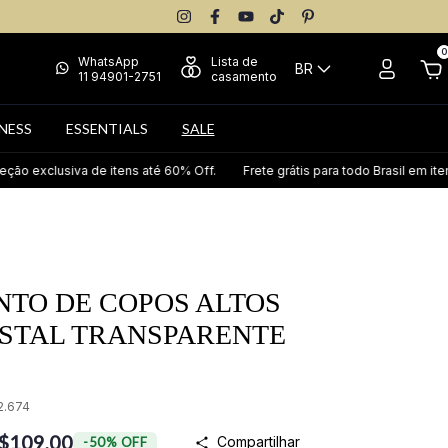
0
WhatsApp
Lista de
BR
11 94901-2751
casamento
NESS
ESSENTIALS
SALE
xclusiva de itens até 60% Off.
Frete grátis para todo Brasil em itens se
NTO DE COPOS ALTOS
ISTAL TRANSPARENTE
2.674
$109,00
Compartilhar
-
50
%
OFF