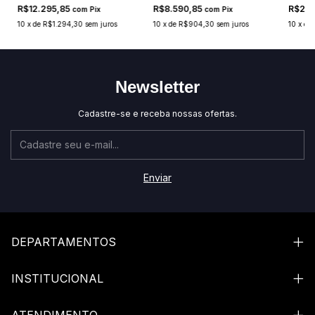
R$12.295,85
R$8.590,85
R$20.
com
Pix
com
Pix
10
x
de
R$1.294,30
sem juros
10
x
de
R$904,30
sem juros
10
x
de
Newsletter
Cadastre-se e receba nossas ofertas.
DEPARTAMENTOS
INSTITUCIONAL