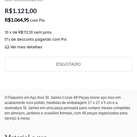
R$1.121,00
R$1.064,95
com
Pix
10
x de
R$112,10
sem juros
5% de desconto
pagando com Pix
Ver mais detalhes
ESGOTADO
O Faqueiro em Aço Inox St. James Curve 48 Peças reúne aço inox em
acabamento inox polido, medidas de embalagem 17 x 27 x 5 cm e a
assinatura St. James em uma peça pensada para compor mesas completas
em almoços, jantares e ocasiões formais, com 48 peças organizadas para
serviço à mesa.
Material e uso