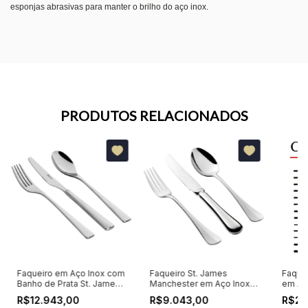
esponjas abrasivas para manter o brilho do aço inox.
PRODUTOS RELACIONADOS
Faqueiro em Aço Inox com
Faqueiro St. James
Faquei
Banho de Prata St. James
Manchester em Aço Inox
em Aç
New Silhouette 130 Peças
130 peças
Acaba
R$12.943,00
R$9.043,00
R$21
St. Ja