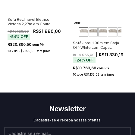
Sofá Reclinável Elétrico
Jordi:
Victoria 2,27m em Couro
Caramelo — Bivolt
| R$21.990,00
R$48.126,00
-
54
%
OFF
Sofá Jordi 1,90m em Sarja
R$20.890,50
com
Pix
Off-White com Capa
10
x
de
R$2.199,00
sem juros
Removível
| R$11.330,19
R$14.985,09
-
24
%
OFF
R$10.763,68
com
Pix
10
x
de
R$1.133,02
sem juros
Newsletter
Cadastre-se e receba nossas ofertas.