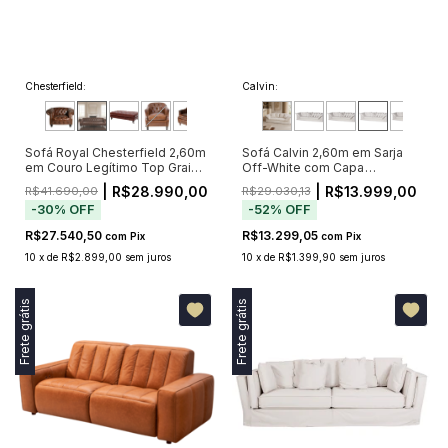
Chesterfield:
Calvin:
Sofá Royal Chesterfield 2,60m
Sofá Calvin 2,60m em Sarja
em Couro Legítimo Top Grain
Off-White com Capa
Marrom com Capitonê (Pré-
Removível e 5 Almofadas
| R$28.990,00
| R$13.999,00
R$41.690,00
R$29.030,13
Venda - Envio a Partir de 20/11)
-
30
%
OFF
-
52
%
OFF
R$27.540,50
R$13.299,05
com
Pix
com
Pix
10
x
de
R$2.899,00
sem juros
10
x
de
R$1.399,90
sem juros
Frete grátis
Frete grátis