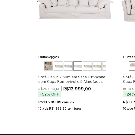
Outras opções:
Outras 
Sofá Calvin 2,60m em Sarja Off-White
Sofá J
com Capa Removível e 5 Almofadas
Capa 
| R$13.999,00
R$29.030,13
R$14.9
-
52
%
OFF
-
24
R$13.299,05
R$10.
com
Pix
10
x
de
R$1.399,90
sem juros
10
x
de