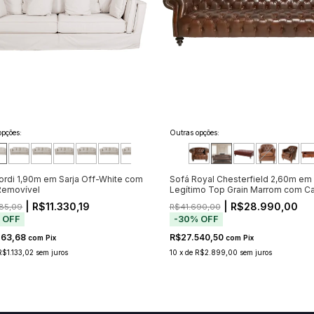
opções:
Outras opções:
ordi 1,90m em Sarja Off-White com
Sofá Royal Chesterfield 2,60m em
Removível
Legítimo Top Grain Marrom com C
(Pré-Venda - Envio a Partir de 20/11
| R$11.330,19
| R$28.990,00
85,09
R$41.690,00
%
OFF
-
30
%
OFF
763,68
R$27.540,50
com
Pix
com
Pix
R$1.133,02
sem juros
10
x
de
R$2.899,00
sem juros