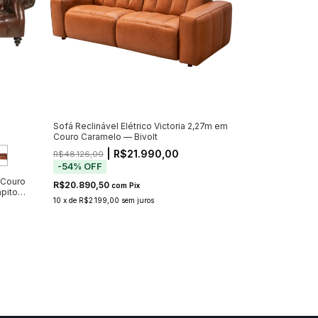
Sofá Reclinável Elétrico Victoria 2,27m em
Couro Caramelo — Bivolt
| R$21.990,00
R$48.126,00
-
54
%
OFF
 Couro
R$20.890,50
com
Pix
apitonê
10
x
de
R$2.199,00
sem juros
)