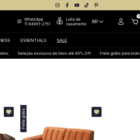
0
WhatsApp
Lista de
BR
11 94901-2751
casamento
NESS
ESSENTIALS
SALE
s.
Seleção exclusiva de itens até 60% Off.
Frete grátis para todo Br
Frete grátis