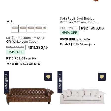
Sofá Reclinável Elétrico
Jordi:
Victoria 2,27m em Couro
Caramelo — Bivolt
| R$21.990,00
R$48.126,00
-
54
%
OFF
Sofá Jordi 1,90m em Sarja
R$20.890,50
com
Pix
Off-White com Capa
10
x
de
R$2.199,00
sem juros
Removível
| R$11.330,19
R$14.985,09
-
24
%
OFF
R$10.763,68
com
Pix
10
x
de
R$1.133,02
sem juros
Frete grátis
Frete grátis