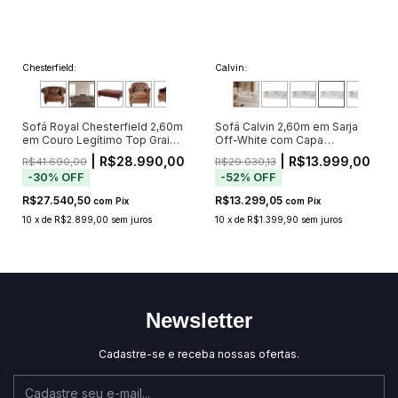
Chesterfield:
Calvin:
Sofá Royal Chesterfield 2,60m
Sofá Calvin 2,60m em Sarja
em Couro Legítimo Top Grain
Off-White com Capa
Marrom com Capitonê (Pré-
Removível e 5 Almofadas
| R$28.990,00
| R$13.999,00
R$41.690,00
R$29.030,13
Venda - Envio a Partir de 20/11)
-
30
%
OFF
-
52
%
OFF
R$27.540,50
R$13.299,05
com
Pix
com
Pix
10
x
de
R$2.899,00
sem juros
10
x
de
R$1.399,90
sem juros
Newsletter
Cadastre-se e receba nossas ofertas.