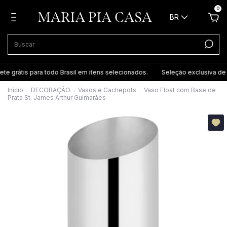
0
BR
e grátis para todo Brasil em itens selecionados.
Seleção exclusiva de it
Início
.
DECORAÇÃO
.
Vasos e Cachepots
.
Vaso Float com Base de
Prata St. James Arthur Guimarães