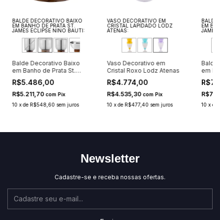
BALDE DECORATIVO BAIXO
VASO DECORATIVO EM
BALDE
EM BANHO DE PRATA ST.
CRISTAL LAPIDADO LODZ
EM BAN
JAMES ECLIPSE NINO BAUTI:
ATENAS:
JAMES 
Balde Decorativo Baixo
Vaso Decorativo em
Balde
em Banho de Prata St.
Cristal Roxo Lodz Atenas
em Ban
James Eclipse Nino Bauti
James 
R$5.486,00
R$4.774,00
R$7.
27cm
32cm
R$5.211,70
R$4.535,30
R$7.0
com
Pix
com
Pix
10
x
de
R$548,60
sem juros
10
x
de
R$477,40
sem juros
10
x
de
Newsletter
Cadastre-se e receba nossas ofertas.