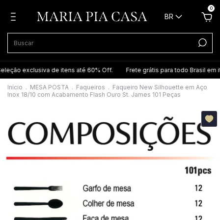
0
BR
ção exclusiva de itens até 60% Off.
Frete grátis para todo Brasil em it
Início
.
MESA POSTA
.
Faqueiros
.
Faqueiro New Silhouette em Aço
Inox 18/10 com Acabamento Flash Ouro St. James 101 Peças