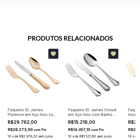
PRODUTOS RELACIONADOS
Faqueiro St. James
Faqueiro St. James Croisé
Faque
Florence em Aço Inox com
em Aço Inox com Banho
Inox 1
Acabamento Em Flash
de Prata 130 peças
Acaba
R$29.762,00
R$15.218,00
R$29
Ouro 130 peças
St. J
R$28.273,90
R$14.457,10
R$28.
com
Pix
com
Pix
10
x
de
R$2.976,20
sem juros
10
x
de
R$1.521,80
sem juros
10
x
de